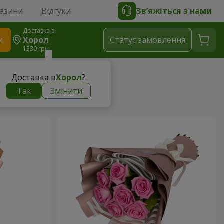
газини
Відгуки
Зв’яжіться з нами
Доставка в
и
Хорол
Статус замовлення
1330 грн
Доставка в
Хорол
?
Так
Змінити