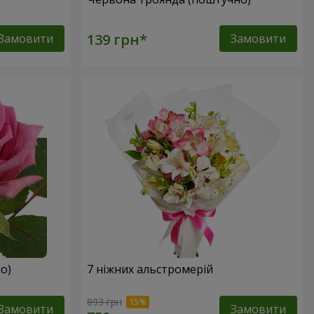
Замовити
Замовити
о)
7 ніжних альстромерій
893 грн
Замовити
Замовити