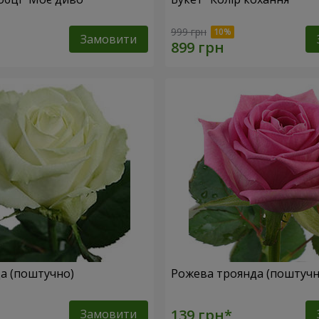
999 грн
Замовити
да (поштучно)
Рожева троянда (поштучн
Замовити