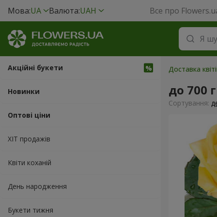
Мова:
UA
Валюта:
UAH
Все про Flowers.u
Акційні букети
Доставка квіті
до 700 
Новинки
Сортування:
д
Оптові ціни
ХІТ продажів
Квіти коханій
День народження
Букети тижня