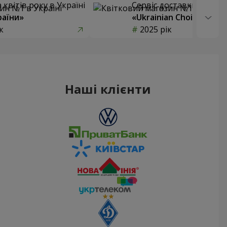
квітів року в Україні
Сервіс доставки квітів
раїни»
«Ukrainian Choice»
к
2025 рік
Наші клієнти