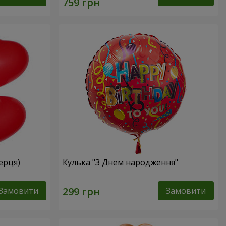
серця)
Кулька "З Днем народження"
Замовити
Замовити