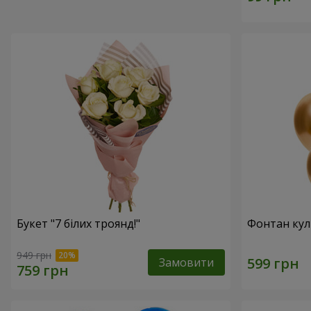
Букет "7 білих троянд!"
Фонтан куль
949 грн
Замовити