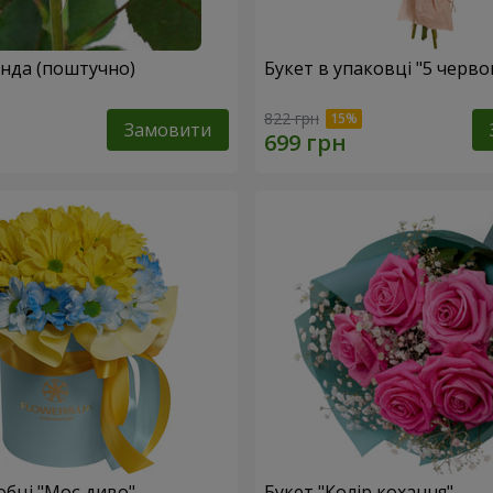
Жовта троянда (поштучно)
Букет в упаковці "5 черв
822 грн
Замовити
обці "Моє диво"
Букет "Колір кохання"