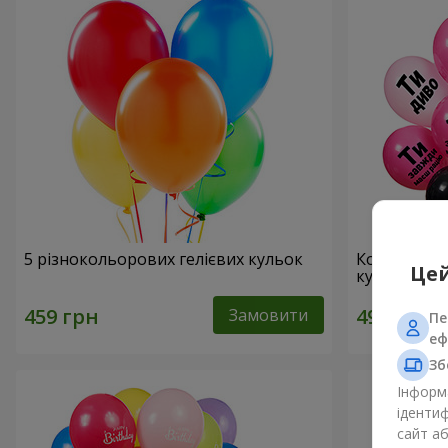
5 різнокольорових гелієвих кульок
Колекція ку
Цей
кульок
Замовити
Пе
еф
Зб
Інформа
ідентиф
сайт а