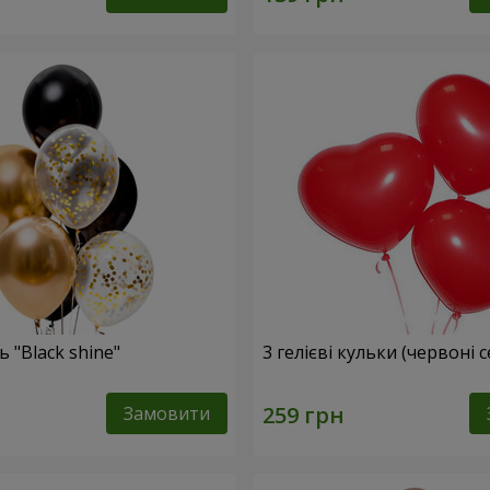
 "Black shine"
3 гелієві кульки (червоні 
Замовити