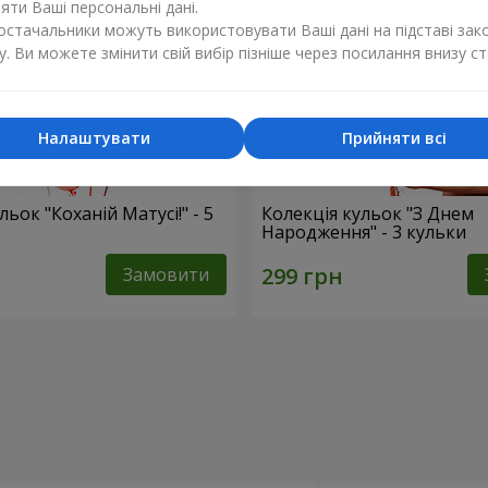
ти Ваші персональні дані.
постачальники можуть використовувати Ваші дані на підставі зак
у. Ви можете змінити свій вибір пізніше через посилання внизу ст
Налаштувати
Прийняти всі
льок "Коханій Матусі!" - 5
Колекція кульок "З Днем
Народження" - 3 кульки
Замовити