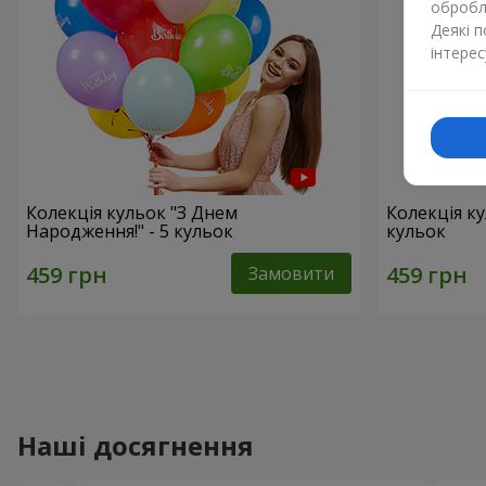
обробля
Деякі 
інтерес
Колекція кульок "З Днем
Колекція ку
Народження!" - 5 кульок
кульок
Замовити
Наші досягнення