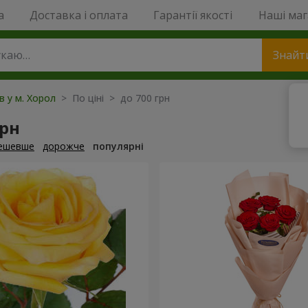
a
Доставка і оплата
Гарантії якості
Наші ма
Знайт
в у м. Хорол
> По ціні > до 700 грн
грн
ешевше
дорожче
популярні