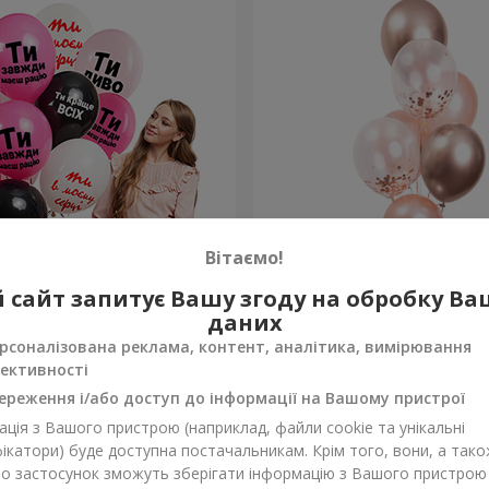
Вітаємо!
льок для неї "Ти диво!" - 5
Фонтан куль "Ніжність"
 сайт запитує Вашу згоду на обробку В
даних
Замовити
рсоналізована реклама, контент, аналітика, вимірювання
ективності
ереження і/або доступ до інформації на Вашому пристрої
ція з Вашого пристрою (наприклад, файли cookie та унікальні
ікатори) буде доступна постачальникам. Крім того, вони, а тако
бо застосунок зможуть зберігати інформацію з Вашого пристрою