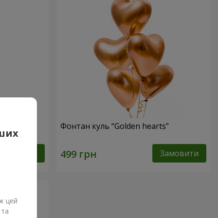
Фонтан куль “Golden hearts”
аших
Замовити
Замовити
ж цей
 та