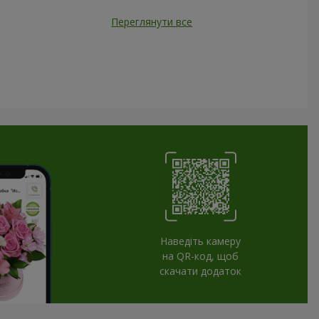
Переглянути все
Наведіть камеру
на QR-код, щоб
скачати додаток