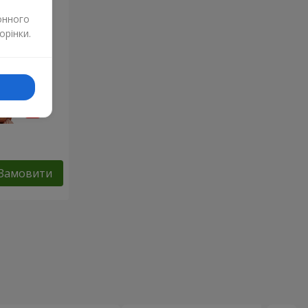
онного
орінки.
Замовити