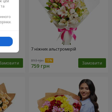
ж цей
 та
онного
орінки.
7 ніжних альстромерій
893 грн
Замовити
Замовити