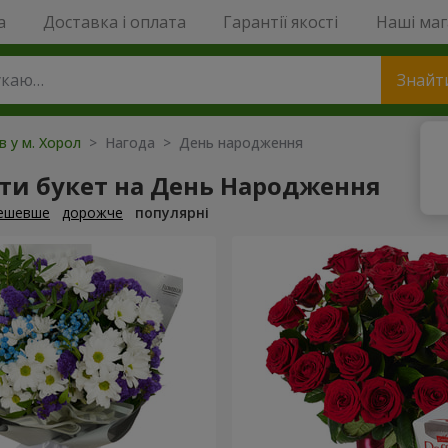
a
Доставка і оплата
Гарантії якості
Наші ма
Знайт
в у м. Хорол
> Нагода > День народження
ти букет на День Народження
ешевше
дорожче
популярні