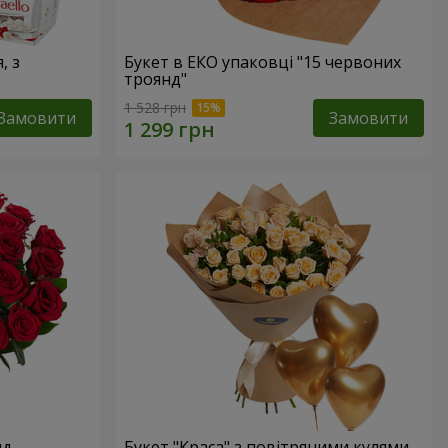
, з
Букет в ЕКО упаковці "15 червоних
троянд"
1 528 грн
Замовити
Замовити
нд
Букет "Краса" з повітряними кулями