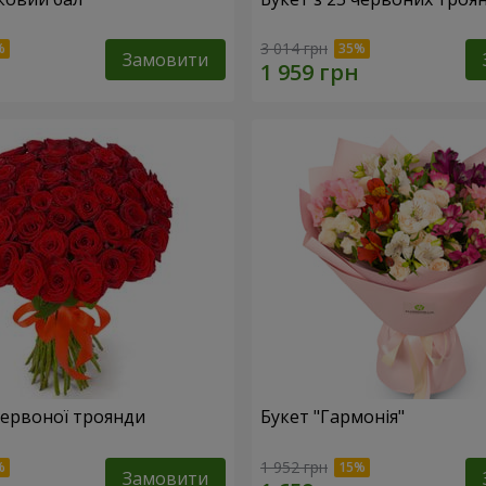
3 014 грн
Замовити
 червоної троянди
Букет "Гармонія"
1 952 грн
Замовити