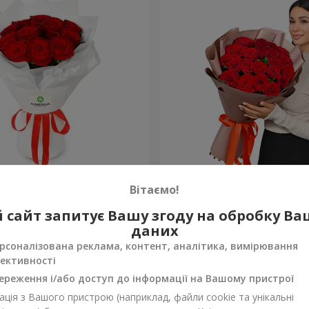
з 11 червоних троянд
Букет в упаковці "21 чер
Вітаємо!
троянда!"
2 374 грн
 сайт запитує Вашу згоду на обробку В
Замовити
даних
рсоналізована реклама, контент, аналітика, вимірювання
ективності
ереження і/або доступ до інформації на Вашому пристрої
ція з Вашого пристрою (наприклад, файли cookie та унікальні