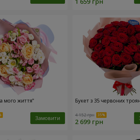
ка мого життя"
Букет з 35 червоних троя
4 152 грн
Замовити