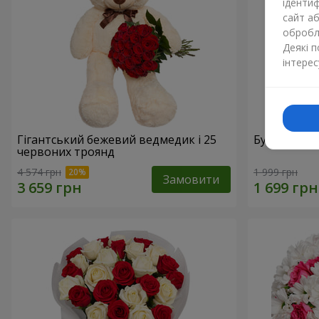
ідентиф
сайт а
обробля
Деякі 
інтерес
Гігантський бежевий ведмедик і 25
Букет з 21
червоних троянд
4 574 грн
1 999 грн
Замовити