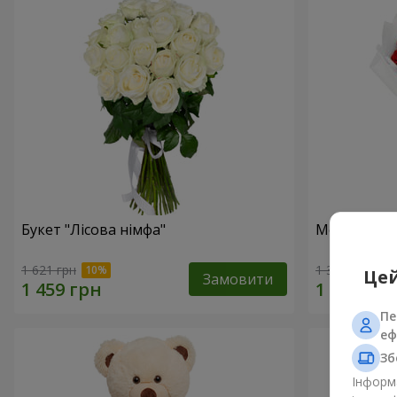
Букет "Лісова німфа"
Монобукет 
1 621 грн
1 374 грн
Цей
Замовити
Пе
еф
Зб
Інформа