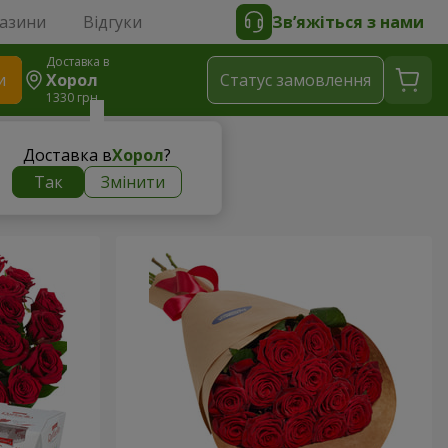
газини
Відгуки
Зв’яжіться з нами
Доставка в
и
Хорол
Статус замовлення
1330 грн
Доставка в
Хорол
?
Так
Змінити