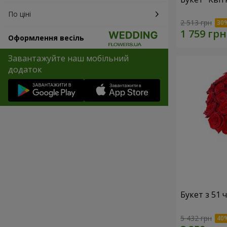
По ціні
2 513 грн
Оформлення весіль
Завантажуйте наш мобільний
додаток
Букет з 51
5 432 грн