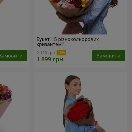
Букет"15 різнокольорових
хризантем!"
2 110 грн
Замовити
Замовити