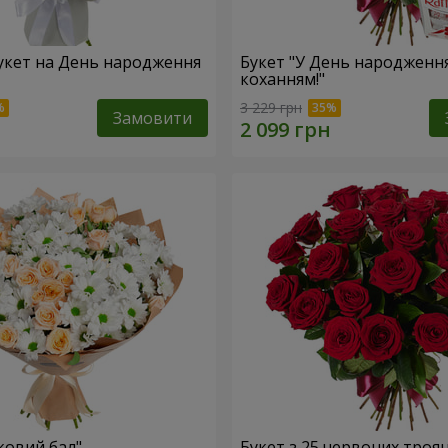
укет на День народження
Букет "У День народження
коханням!"
3 229 грн
Замовити
ковий бал"
Букет з 25 червоних троя