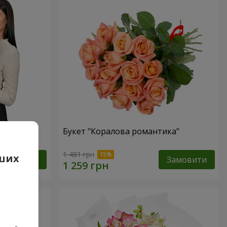
вона
Букет "Коралова романтика"
1 481 грн
аших
Замовити
Замовити