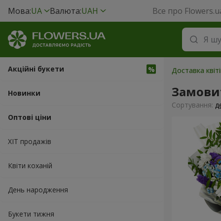
Мова:
UA
Валюта:
UAH
Все про Flowers.u
Акційні букети
Доставка квіті
Замови
Новинки
Сортування:
д
Оптові ціни
ХІТ продажів
Квіти коханій
День народження
Букети тижня