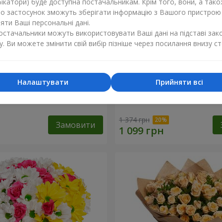
ікатори) буде доступна постачальникам. Крім того, вони, а тако
бо застосунок зможуть зберігати інформацію з Вашого пристрою
ти Ваші персональні дані.
постачальники можуть використовувати Ваші дані на підставі зак
у. Ви можете змінити свій вибір пізніше через посилання внизу ст
Налаштувати
Прийняти всі
 кремової троянди
Букет "Яскраві сонечка!"
1 374 грн
Замовити