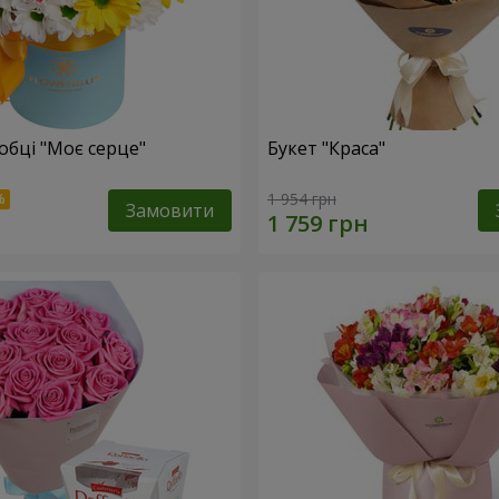
обці "Моє серце"
Букет "Краса"
1 954 грн
Замовити