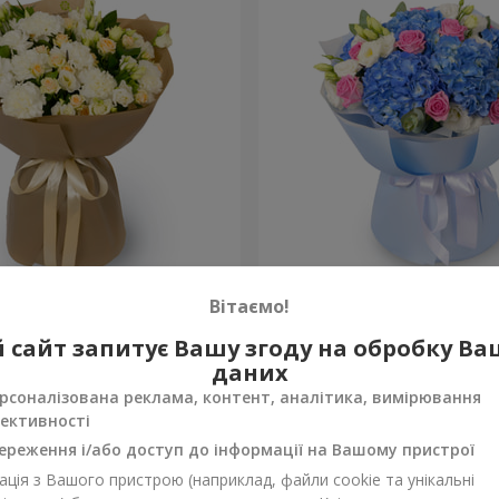
а"
Букет "Небесна акварель"
Вітаємо!
6 932 грн
 сайт запитує Вашу згоду на обробку В
Замовити
даних
рсоналізована реклама, контент, аналітика, вимірювання
ективності
ереження і/або доступ до інформації на Вашому пристрої
ція з Вашого пристрою (наприклад, файли cookie та унікальні