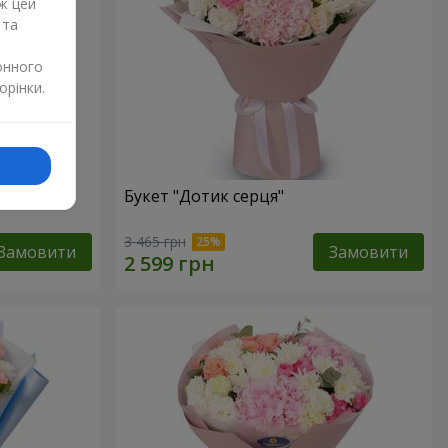
ж цей
 та
онного
орінки.
Букет "Дотик серця"
3 465 грн
Замовити
Замовити