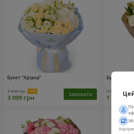
Букет "Аріана"
Букет "Веян
3 646 грн
2 856 грн
Цей
Замовити
Пе
еф
Зб
Інформа