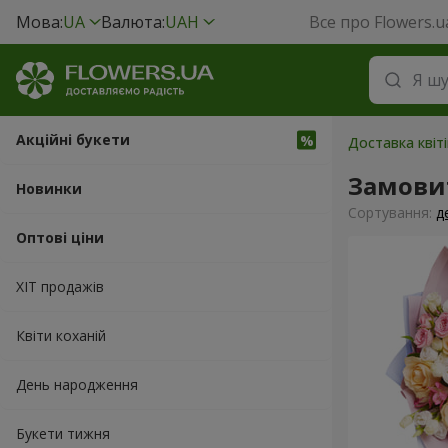
Мова:
UA
Валюта:
UAH
Все про Flowers.u
Акційні букети
Доставка квіті
Замови
Новинки
Сортування:
д
Оптові ціни
ХІТ продажів
Квіти коханій
День народження
Букети тижня