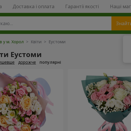
a
Доставка і оплата
Гарантії якості
Наші ма
Знайт
в у м. Хорол
> Квіти > Еустоми
ти Еустоми
ешевше
дорожче
популярні