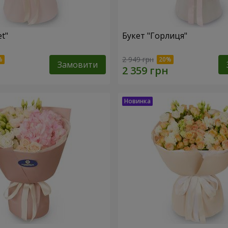
et"
Букет "Горлиця"
2 949 грн
Замовити