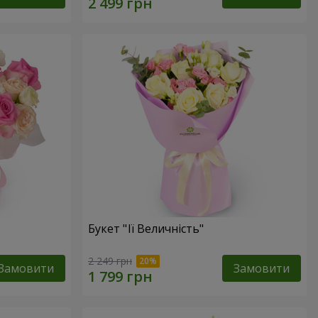
Букет "Її Величність"
2 249 грн
Замовити
Замовити