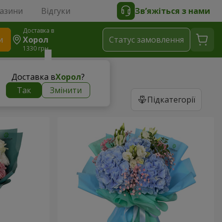
газини
Відгуки
Зв’яжіться з нами
Доставка в
и
Хорол
Статус замовлення
1330 грн
Доставка в
Хорол
?
Так
Змінити
Підкатегорії