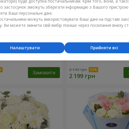
ікатори) буде доступна постачальникам. Крім того, вони, а тако
бо застосунок зможуть зберігати інформацію з Вашого пристрою
ти Ваші персональні дані.
постачальники можуть використовувати Ваші дані на підставі зак
у. Ви можете змінити свій вибір пізніше через посилання внизу ст
Налаштувати
Прийняти всі
c Rose"
Букет "Каприз"
3 141 грн
Замовити