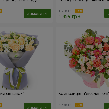
1 716 грн
Замовити
ий світанок"
Композиція "Улюблені очі
3 656 грн
Замовити