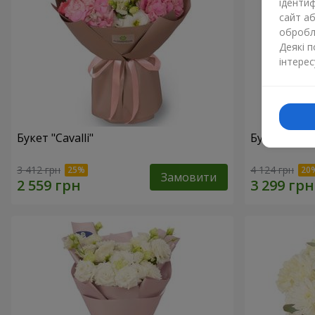
ідентиф
сайт а
обробля
Деякі 
інтерес
Букет "Cаvalli"
Букет "Magi
3 412 грн
4 124 грн
Замовити