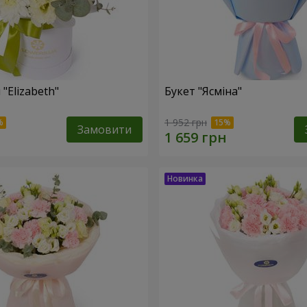
"Elizabeth"
Букет "Ясміна"
1 952 грн
Замовити