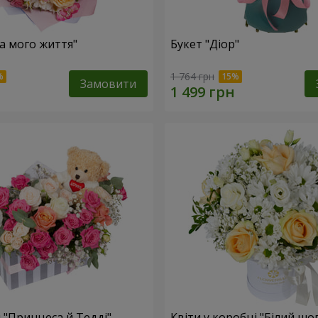
ка мого життя"
Букет "Діор"
1 764 грн
Замовити
 "Принцеса й Тедді"
Квіти у коробці "Білий шо