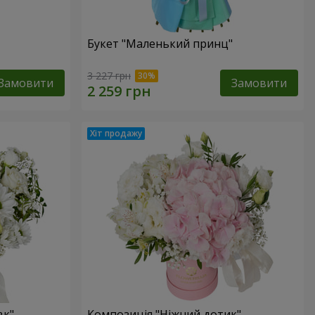
Букет "Маленький принц"
3 227 грн
Замовити
Замовити
вк"
Композиція "Ніжний дотик"