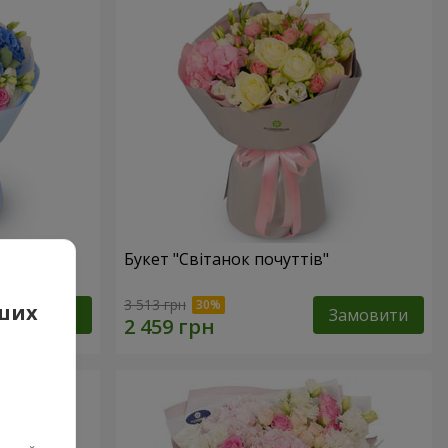
Букет "Світанок почуттів"
3 513 грн
аших
Замовити
Замовити