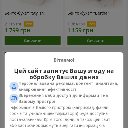
Бенто-букет "Stylish"
Бенто-букет "Bertha"
2 116 грн
1 364 грн
Замовити
Замовити
Вітаємо!
Цей сайт запитує Вашу згоду на
обробку Ваших даних
Персоналізована реклама, контент, аналітика,
вимірювання ефективності
Збереження і/або доступ до інформації на
Вашому пристрої
Інформація з Вашого пристрою (наприклад, файли
Букет "Kamaliya"
Букет "Moon Dance"
cookie та унікальні ідентифікатори) буде доступна
постачальникам. Крім того, вони, а також цей сайт
3 199 грн
2 513 грн
або застосунок зможуть зберігати інформацію з