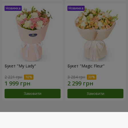
Букет "My Lady"
Букет "Magic Fleur"
2 221 грн
3 284 грн
Замовити
Замовити
Наші досягнення