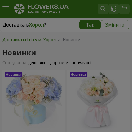
Доставка в
Хорол
?
Так
Змінити
Доставка в
Хорол
|
1330 грн
Доставка квітів у м. Хорол
> Новинки
Новинки
Сортування:
дешевше
дорожче
популярні