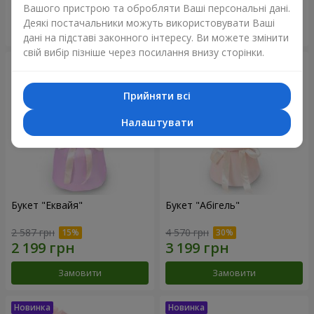
Вашого пристрою та обробляти Ваші персональні дані.
Деякі постачальники можуть використовувати Ваші
Замовити
Замовити
дані на підставі законного інтересу. Ви можете змінити
свій вибір пізніше через посилання внизу сторінки.
Прийняти всі
Налаштувати
Букет "Еквайя"
Букет "Абігель"
2 587 грн
4 570 грн
Замовити
Замовити