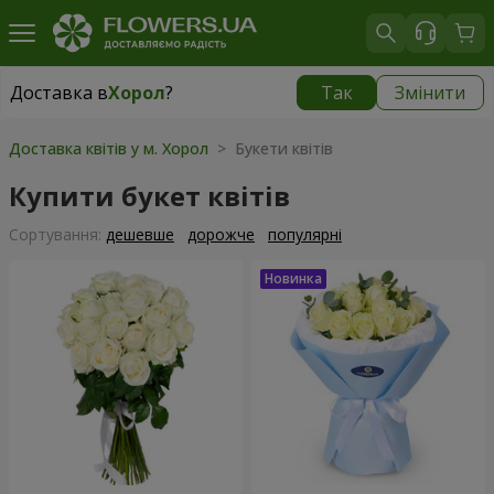
Доставка в
Хорол
?
Так
Змінити
Доставка в
Хорол
|
1330 грн
Доставка квітів у м. Хорол
> Букети квітів
Купити букет квітів
Сортування:
дешевше
дорожче
популярні