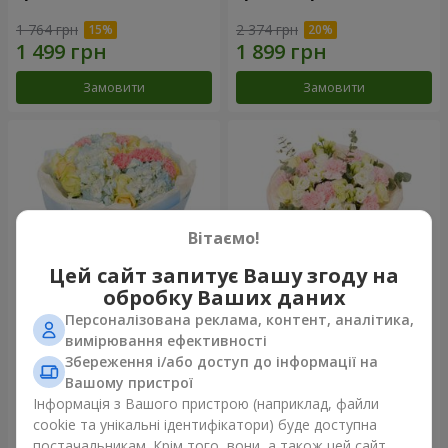
1 764 грн
2 374 грн
Замовити
Замовити
Вітаємо!
Цей сайт запитує Вашу згоду на
обробку Ваших даних
Персоналізована реклама, контент, аналітика,
Букет "Небесна блакить"
Букет "Secret"
вимірювання ефективності
Збереження і/або доступ до інформації на
4 860 грн
2 443 грн
Вашому пристрої
Інформація з Вашого пристрою (наприклад, файли
cookie та унікальні ідентифікатори) буде доступна
Замовити
Замовити
постачальникам. Крім того, вони, а також цей сайт