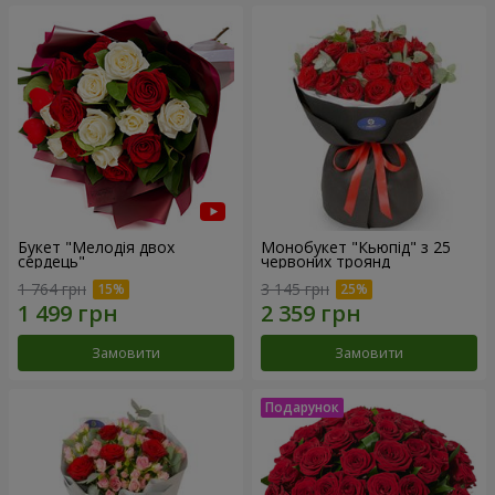
Букет "Мелодія двох
Монобукет "Кьюпід" з 25
сердець"
червоних троянд
1 764 грн
3 145 грн
Замовити
Замовити