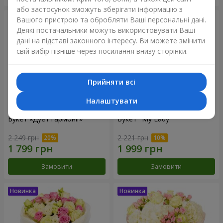
або застосунок зможуть зберігати інформацію з
Вашого пристрою та обробляти Ваші персональні дані.
Деякі постачальники можуть використовувати Ваші
дані на підставі законного інтересу. Ви можете змінити
свій вибір пізніше через посилання внизу сторінки.
Прийняти всі
Налаштувати
Букет «Дует гармонії»
Букет "My Lady"
2 249 грн
2 221 грн
Замовити
Замовити