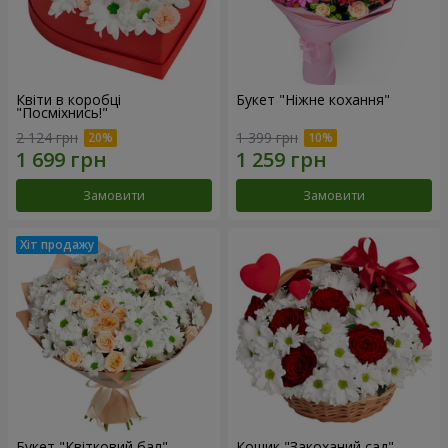
Квіти в коробці
Букет "Ніжне кохання"
"Посміхнись!"
2 124 грн
1 399 грн
Замовити
Замовити
Букет "Квітковий бал"
Кошик "Закоханий сад"