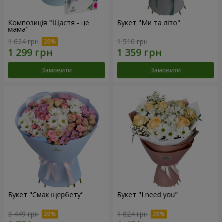
Композиція "Щастя - це
Букет "Ми та літо"
мама"
1 624 грн
1 510 грн
Замовити
Замовити
Букет "Смак щербету"
Букет "I need you"
3 449 грн
1 824 грн