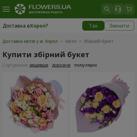
Доставка в
Хорол
?
Так
Змінити
Доставка в
Хорол
|
1330 грн
Доставка квітів у м. Хорол
> Квіти > Збірний букет
Купити збірний букет
Сортування:
дешевше
дорожче
популярні