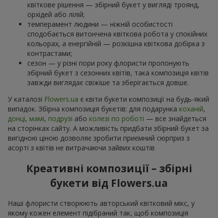
квіткове рішення — збірний букет у вигляді троянд,
орхідей або лілій;
темперамент людини — ніжній особистості
сподобається витончена квіткова робота у спокійних
кольорах, а енергійній — розкішна квіткова добірка з
контрастами;
сезон — у різні пори року флористи пропонують
збірний букет з сезонних квітів, така композиція квітів
завжди виглядає свіжіше та зберігається довше.
У каталозі
Flowers.ua
є квіти букети композиції на будь-який
випадок. Збірна композиція букетів: для подарунка
коханій
,
донці
,
мамі
,
подрузі
або
колезі по роботі
— все знайдеться
на сторінках сайту. А можливість придбати збірний букет за
вигідною ціною дозволяє зробити приємний сюрприз з
асорті з квітів не витрачаючи зайвих коштів
Креативні композиції – збірні
букети від Flowers.ua
Наші флористи створюють авторський квітковий мікс, у
якому кожен елемент підібраний так, щоб композиція