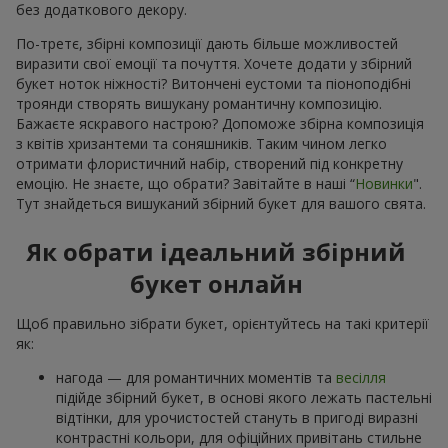
без додаткового декору.
По-третє, збірні композиції дають більше можливостей
виразити свої емоції та почуття. Хочете додати у збірний
букет ноток ніжності? Витончені еустоми та піоноподібні
троянди створять вишукану романтичну композицію.
Бажаєте яскравого настрою? Допоможе збірна композиція
з квітів хризантеми та соняшників. Таким чином легко
отримати флористичний набір, створений під конкретну
емоцію. Не знаєте, що обрати? Завітайте в наші “
Новинки
".
Тут знайдеться вишуканий збірний букет для вашого свята.
Як обрати ідеальний збірний
букет онлайн
Щоб правильно зібрати букет, орієнтуйтесь на такі критерії
як:
нагода — для романтичних моментів та
весілля
підійде збірний букет, в основі якого лежать пастельні
відтінки, для урочистостей стануть в пригоді виразні
контрастні кольори, для офіційних привітань стильне