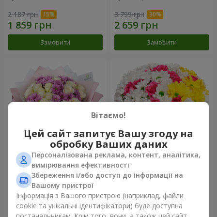
2 187 грн
3 799 грн
Замовити
Замовити
Вітаємо!
Цей сайт запитує Вашу згоду на
обробку Ваших даних
Персоналізована реклама, контент, аналітика,
Букет "Дежавю"
Квіти в коробці "Моє серце"
вимірювання ефективності
Збереження і/або доступ до інформації на
2 469 грн
1 293 грн
Вашому пристрої
Інформація з Вашого пристрою (наприклад, файли
cookie та унікальні ідентифікатори) буде доступна
Замовити
Замовити
постачальникам. Крім того, вони, а також цей сайт