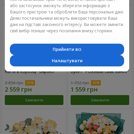
або застосунок зможуть зберігати інформацію з
Вашого пристрою та обробляти Ваші персональні дані.
Деякі постачальники можуть використовувати Ваші
дані на підставі законного інтересу. Ви можете змінити
свій вибір пізніше через посилання внизу сторінки.
Прийняти всі
Налаштувати
Квіти в коробці "Бароко"
Букет "Рожевий смак ванілі"
3 656 грн
1 732 грн
Замовити
Замовити