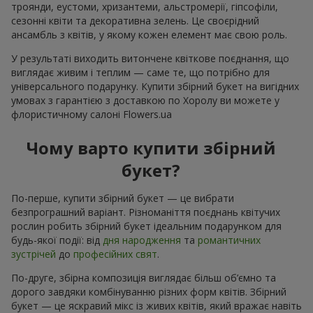
троянди, еустоми, хризантеми, альстромерії, гіпсофіли,
сезонні квіти та декоративна зелень. Це своєрідний
ансамбль з квітів, у якому кожен елемент має свою роль.
У результаті виходить витончене квіткове поєднання, що
виглядає живим і теплим — саме те, що потрібно для
універсального подарунку. Купити збірний букет на вигідних
умовах з гарантією з доставкою по Хоролу ви можете у
флористичному салоні Flowers.ua
Чому варто купити збірний
букет?
По-перше, купити збірний букет — це вибрати
безпрограшний варіант. Різноманіття поєднань квітучих
рослин робить збірний букет ідеальним подарунком для
будь-якої події: від
дня народження
та
романтичних
зустрічей
до
професійних свят
.
По-друге, збірна композиція виглядає більш об’ємно та
дорого завдяки комбінуванню різних форм квітів. Збірний
букет — це яскравий мікс із живих квітів, який вражає навіть