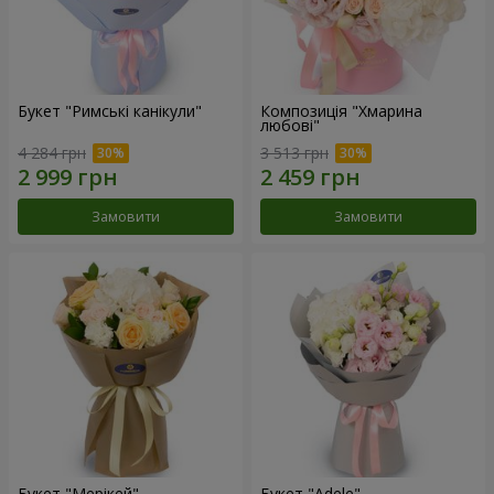
Букет "Римські канікули"
Композиція "Хмарина
любові"
4 284 грн
3 513 грн
Замовити
Замовити
Букет "Мерікей"
Букет "Adele"