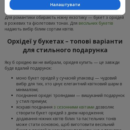
особливої події: річниць,
побачень
,
днів народження
та
Налаштувати
навіть
бізнес-привітань
.
Для романтики обирають ніжну екзотику — букет з орхідей
в рожевих та фіолетових тонах. Для
весільних букетів
надають вибір білим сортам квітів.
Орхідеї у букетах – топові варіанти
для стильного подарунка
Яку б орхідею ви не вибрали, орхідея купить — це завжди
буде вдалий подарунок:
моно букет орхідей у сучасній упаковці — чудовий
вибір для тих, хто цінує елегантний квітковий шарм в
мінімалізмі;
поєднання орхідеї трояндами — вишуканий подарунок
у стилі преміум;
яскраві поєднання
з сезонними квітами
дозволяє
створити букет орхідей з днем народження;
додавання ніжних квітів білих та пастельних тонів
може стати основою, щоб виготовити весільний