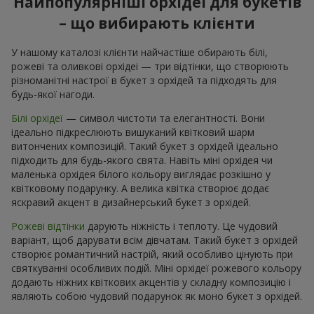
Найпопулярніші орхідеї для букетів
– що вибирають клієнти
У нашому каталозі клієнти найчастіше обирають білі,
рожеві та оливкові орхідеі — три відтінки, що створюють
різноманітні настрої в букет з орхідей та підходять для
будь-якої нагоди.
Білі орхідеї
— символ чистоти та елегантності. Вони
ідеально підкреслюють вишуканий квітковий шарм
витончених композицій. Такий букет з орхідей ідеально
підходить для будь-якого свята. Навіть міні орхідея чи
маленька орхідея білого кольору виглядає розкішно у
квітковому подарунку. А велика квітка створює додає
яскравий акцент в дизайнерський букет з орхідей.
Рожеві відтінки
дарують ніжність і теплоту. Це чудовий
варіант, щоб дарувати всім дівчатам. Такий букет з орхідей
створює романтичний настрій, який особливо цінують при
святкуванні особливих подій. Міні орхідеї рожевого кольору
додають ніжних квіткових акцентів у складну композицію і
являють собою чудовий подарунок як моно букет з орхідей.