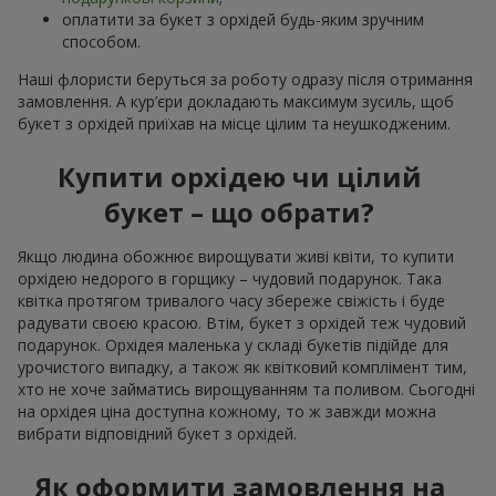
оплатити за букет з орхідей будь-яким зручним
способом.
Наші флористи беруться за роботу одразу після отримання
замовлення. А кур’єри докладають максимум зусиль, щоб
букет з орхідей приїхав на місце цілим та неушкодженим.
Купити орхідею чи цілий
букет – що обрати?
Якщо людина обожнює вирощувати живі квіти, то купити
орхідею недорого в горщику – чудовий подарунок. Така
квітка протягом тривалого часу збереже свіжість і буде
радувати своєю красою. Втім, букет з орхідей теж чудовий
подарунок. Орхідея маленька у складі букетів підійде для
урочистого випадку, а також як квітковий комплімент тим,
хто не хоче займатись вирощуванням та поливом. Сьогодні
на орхідея ціна доступна кожному, то ж завжди можна
вибрати відповідний букет з орхідей.
Як оформити замовлення на