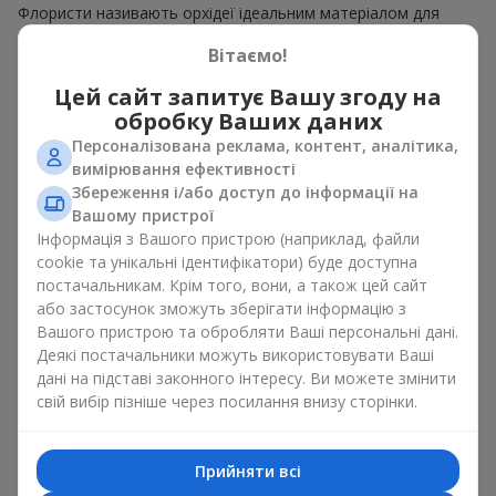
Флористи називають орхідеї ідеальним матеріалом для
незвичайної флористики. Букет з орхідей має чудовий
Вітаємо!
вигляд як моно рішення для оформлення приміщень, а
також як варіант міксу з іншими квітами, що зберігає свою
Цей сайт запитує Вашу згоду на
виразність у будь-якому форматі. Завдяки своїй структурі
обробку Ваших даних
орхідея дозволяє створювати композиції у класичному,
мінімалістичному або сучасному стилі. Букет з орхідей
Персоналізована реклама, контент, аналітика,
виглядає ефектно як у камерних, так і в масштабних
вимірювання ефективності
роботах, а її розкішні суцвіття легко стають центральним
Збереження і/або доступ до інформації на
елементом композиції букет з орхідей. Залежно від
Вашому пристрої
оформлення і сорту рослин різниться на орхідеї ціна.
Інформація з Вашого пристрою (наприклад, файли
Зважайте на це перш ніж замовити букет з орхідей.
cookie та унікальні ідентифікатори) буде доступна
постачальникам. Крім того, вони, а також цей сайт
Кому дарують орхідеї?
або застосунок зможуть зберігати інформацію з
Вашого пристрою та обробляти Ваші персональні дані.
Букет з орхідей універсальний і може підійти будь-кому. Їх
Деякі постачальники можуть використовувати Ваші
дарують
коханим жінками
,
мамі
,
дівчині
,
дружині
, сестрі,
дані на підставі законного інтересу. Ви можете змінити
подрузі,
колезі
або
бізнес-партнеру
. Сьогодні можна орхідеї
свій вибір пізніше через посилання внизу сторінки.
купити недорого, а тому шансів зробити бажаний
подарунок стає ще більше.
Прийняти всі
Букет з орхідей — ідеальна квіткова композиція для