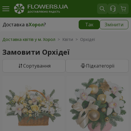
Доставка в
Хорол
?
Так
Змінити
Доставка в
Хорол
|
1330 грн
Доставка квітів у м. Хорол
> Квіти > Орхідеї
Замовити Орхідеї
Сортування
Підкатегорії