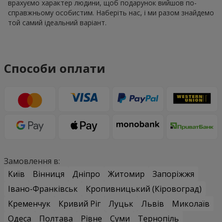
врахуємо характер людини, щоб подарунок вийшов по-
справжньому особистим. Наберіть нас, і ми разом знайдемо
той самий ідеальний варіант.
Способи оплати
Замовлення в:
Київ
Вінниця
Дніпро
Житомир
Запоріжжя
Івано-Франківськ
Кропивницький (Кіровоград)
Кременчук
Кривий Ріг
Луцьк
Львів
Миколаїв
Одеса
Полтава
Рівне
Суми
Тернопіль