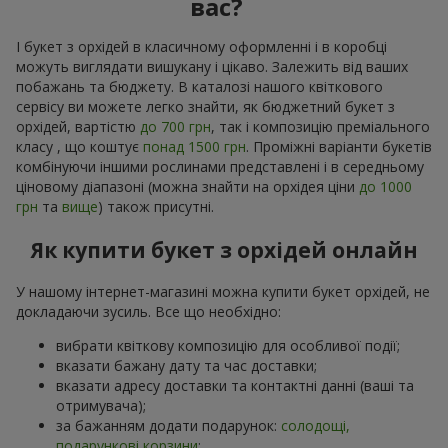
вас?
І букет з орхідей в класичному оформленні і в коробці
можуть виглядати вишукану і цікаво. Залежить від ваших
побажань та бюджету. В каталозі нашого квіткового
сервісу ви можете легко знайти, як бюджетний букет з
орхідей, вартістю
до 700 грн
, так і композицію преміального
класу , що коштує
понад 1500 грн
. Проміжні варіанти букетів
комбінуючи іншими рослинами представлені і в середньому
ціновому діапазоні (можна знайти на орхідея ціни
до 1000
грн
та
вище
) також присутні.
Як купити букет з орхідей онлайн
У нашому інтернет-магазині можна купити букет орхідей, не
докладаючи зусиль. Все що необхідно:
вибрати квіткову композицію для особливої події;
вказати бажану дату та час доставки;
вказати адресу доставки та контактні данні (ваші та
отримувача);
за бажанням додати подарунок:
солодощі,
подарункові корзини
;