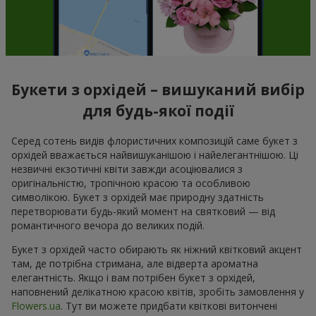
Букети з орхідей – вишуканий вибір
для будь-якої події
Серед сотень видів флористичних композицій саме букет з
орхідей вважається найвишуканішою і найелегантнішою. Ці
незвичні екзотичні квіти завжди асоціювалися з
оригінальністю, тропічною красою та особливою
символікою. Букет з орхідей має природну здатність
перетворювати будь-який момент на святковий — від
романтичного вечора до великих подій.
Букет з орхідей часто обирають як ніжний квітковий акцент
там, де потрібна стримана, але відверта ароматна
елегантність. Якщо і вам потрібен букет з орхідей,
наповнений делікатною красою квітів, зробіть замовлення у
Flowers.ua
. Тут ви можете придбати квіткові витончені