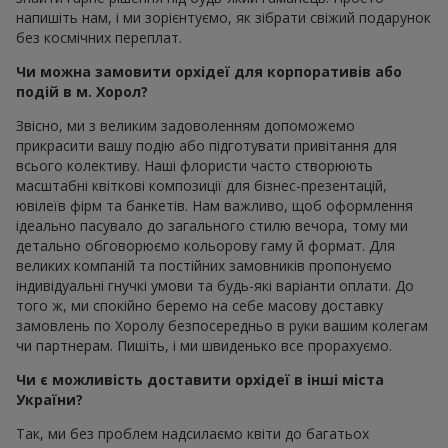
напишіть нам, і ми зорієнтуємо, як зібрати свіжий подарунок
без космічних переплат.
Чи можна замовити орхідеї для корпоративів або
подій в м. Хорол?
Звісно, ми з великим задоволенням допоможемо
прикрасити вашу подію або підготувати привітання для
всього колективу. Наші флористи часто створюють
масштабні квіткові композиції для бізнес-презентацій,
ювілеїв фірм та банкетів. Нам важливо, щоб оформлення
ідеально пасувало до загального стилю вечора, тому ми
детально обговорюємо кольорову гаму й формат. Для
великих компаній та постійних замовників пропонуємо
індивідуальні гнучкі умови та будь-які варіанти оплати. До
того ж, ми спокійно беремо на себе масову доставку
замовлень по Хоролу безпосередньо в руки вашим колегам
чи партнерам. Пишіть, і ми швиденько все прорахуємо.
Чи є можливість доставити орхідеї в інші міста
України?
Так, ми без проблем надсилаємо квіти до багатьох