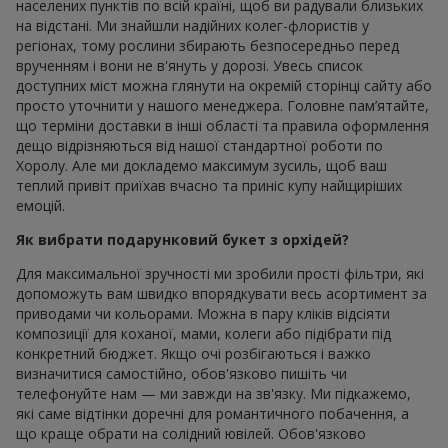
населених пунктів по всій країні, щоб ви радували близьких
на відстані. Ми знайшли надійних колег-флористів у
регіонах, тому рослини збирають безпосередньо перед
врученням і вони не в'януть у дорозі. Увесь список
доступних міст можна глянути на окремій сторінці сайту або
просто уточнити у нашого менеджера. Головне пам’ятайте,
що терміни доставки в інші області та правила оформлення
дещо відрізняються від нашої стандартної роботи по
Хоролу. Але ми докладемо максимум зусиль, щоб ваш
теплий привіт приїхав вчасно та приніс купу найщиріших
емоцій.
Як вибрати подарунковий букет з орхідей?
Для максимальної зручності ми зробили прості фільтри, які
допоможуть вам швидко впорядкувати весь асортимент за
приводами чи кольорами. Можна в пару кліків відсіяти
композиції для коханої, мами, колеги або підібрати під
конкретний бюджет. Якщо очі розбігаються і важко
визначитися самостійно, обов'язково пишіть чи
телефонуйте нам — ми завжди на зв'язку. Ми підкажемо,
які саме відтінки доречні для романтичного побачення, а
що краще обрати на солідний ювілей. Обов'язково