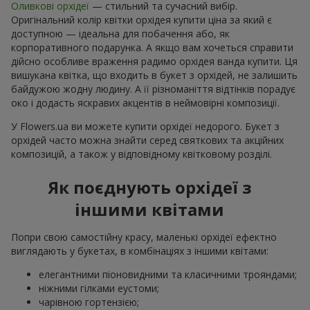
Оливкові орхідеї
— стильний та сучасний вибір.
Оригінальний колір квітки орхідея купити ціна за який є
доступною — ідеальна для побачення або, як
корпоративного подарунка. А якщо вам хочеться справити
дійсно особливе враження радимо орхідея ванда купити. Ця
вишукана квітка, що входить в букет з орхідей, не залишить
байдужою жодну людину. А її різноманіття відтінків порадує
око і додасть яскравих акцентів в неймовірні композиції.
У Flowers.ua ви можете купити орхідеї недорого. Букет з
орхідей часто можна знайти серед святкових та акційних
композицій, а також у відповідному квітковому розділі.
Як поєднують орхідеї з
іншими квітами
Попри свою самостійну красу, маленькі орхідеї ефектно
виглядають у букетах, в комбінаціях з іншими квітами:
елегантними піоновидними та класичними трояндами;
ніжними гілками еустоми;
чарівною гортензією;