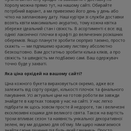
Хоролу можна прямо тут, на нашому сайті. Обирайте
потрібний варіант, а ми привеземо його день у день або
чітко на заплановану дату. Наші кур'єри зі служби доставки
возять квіти максимально акуратно, тому кожна квітка
збереже ідеальний стан і свіжість. В асортименті є все: від
однієї лаконічної гілочки в крафті до величезних розкішних
оберемків. Якщо плануєте зробити сюрприз таємно, просто
скажіть — ми підпишемо красиву листівку абсолютно
безкоштовно. Вам достатньо зробити кілька кліків, а про
свіжість та швидкість ми подбаємо самі. Ваш одержувач
точно буде у захваті.
Яка ціна орхідей на вашому сайті?
Ціна кожного букета вираховується окремо, адже все
залежить від сорту орхідеї, кількості гілочок та фінального
пакування. Усі актуальні ціни на готові роботи ви завжди
знайдете в картках товарів у нас на сайті. У нас легко
підібрати як щось зовсім просте й недороге, так і величезні
ексклюзивні кошики для великого свята. Також на вартість
трохи впливає сезон та наявність унікальної декоративної
зелені, яку ми додаємо для об'єму. Ми щиро намагаємося
знайти гарне рішення під будь-який гаманець. Просто