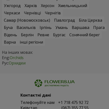
Ужгород
Харків
Херсон
Хмельницький
Черкаси
Чернівці
Чернігів
Самар (Новомосковськ)
Павлоград
Біла Церква
Буча
Васильків
Ірпінь
Умань
Варшава
Прага
Відень
Берлін
Ревне
Бургас
Сонячний берег
Варна
інші регіони
На інших мовах:
Eng:
Orchids
Рус:
Орхидеи
Контактні дані
Телефонуйте нам
+1 718 475 92 72
Київстар
(067) 355 77 55