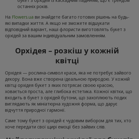
букет з орхідей із каскадним падінням, що є трендом
останніх років.
На
Flowers.ua
ви знайдете багато готових рішень на будь-
які випадки життя. А якщо не зможете відшукати
відповідний варіант, наші флористи виготовлять букет з
орхідей за вашим індивідуальним замовленням.
Орхідея – розкіш у кожній
квітці
Орхідея — рослина-символ краси, яка не потребує зайвого
декору. Вона вже створена ідеальною природою. У кожній
квітці орхідея букет з яких потрясає своєю красою,
ховається проста, але глибока естетика. Кожної квітки, що
входить в букет з орхідей бутони, що захоплюють подих
виглядають як мініатюрна художня форма, що дарує
відчуття природної гармонії.
Саме тому букет з орхідей є чудовим вибором для тих, хто
хоче передати свої щирі емоції без зайвих слів.