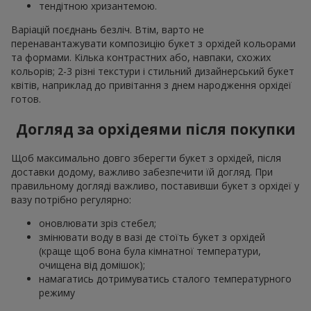
тендітною хризантемою.
Варіацій поєднань безліч. Втім, варто не
перенавантажувати композицію букет з орхідей кольорами
та формами. Кілька контрастних або, навпаки, схожих
кольорів; 2-3 різні текстури і стильний дизайнерський букет
квітів, наприклад до привітання з днем народження орхідеї
готов.
Догляд за орхідеями після покупки
Щоб максимально довго зберегти букет з орхідей, після
доставки додому, важливо забезпечити їй догляд. При
правильному догляді важливо, поставивши букет з орхідеї у
вазу потрібно регулярно:
оновлювати зріз стебел;
змінювати воду в вазі де стоїть букет з орхідей
(краще щоб вона була кімнатної температури,
очищена від домішок);
намагатись дотримуватись сталого температурного
режиму