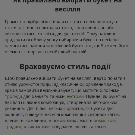
Як правильно вибрати букет на
весілля
Грамотно підібрані квіти для гостей на весілля можуть
стати частиною прикраси столів, зони привітань або
використатись, як квіти для фотосесій. Тому важливо
приділяти особливу увагу вибираючи букет на весілля і
намагатись замовити весільний букет так, щоб кожен його
елемент створював необхідний настрій.
Враховуємо стиль події
Щоб правильно вибрати букет на весілля, варто почати зі
стилю урочистої події. Під класичне оформлення заходів
краще замовити весільний букет, що містить білосніжні
троянди
для банкету та ніжні
еустоми
. Підійде, як букет на
весілля і шлюбна композиція, створена за авторським
дизайном. Для більш легких форматів, як букети для
молодят, підійдуть весняні композиції з сезонних квітів,
елегантні комбінації, в основі яких лежать
ромашкові
традиції
, а також живі поєднання зелені та квітів.