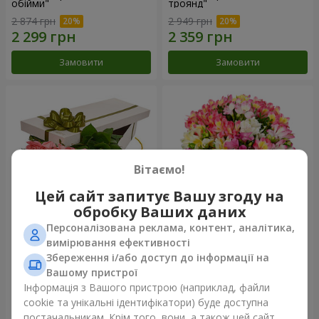
обійми"
троянд"
2 874 грн
2 949 грн
Замовити
Замовити
Вітаємо!
Цей сайт запитує Вашу згоду на
обробку Ваших даних
Персоналізована реклама, контент, аналітика,
Квіти в коробці "15 рожевих
Букет "Казка для двох!"
вимірювання ефективності
троянд"
Збереження і/або доступ до інформації на
2 587 грн
1 732 грн
Вашому пристрої
Інформація з Вашого пристрою (наприклад, файли
cookie та унікальні ідентифікатори) буде доступна
Замовити
Замовити
постачальникам. Крім того, вони, а також цей сайт