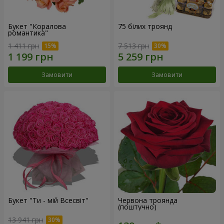
Букет "Коралова
75 білих троянд
романтика"
1 411 грн
7 513 грн
Замовити
Замовити
Букет "Ти - мій Всесвіт"
Червона троянда
(поштучно)
13 941 грн