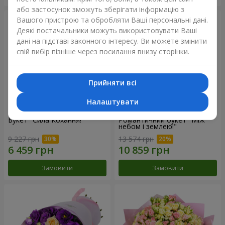
або застосунок зможуть зберігати інформацію з
Вашого пристрою та обробляти Ваші персональні дані.
Деякі постачальники можуть використовувати Ваші
дані на підставі законного інтересу. Ви можете змінити
свій вибір пізніше через посилання внизу сторінки.
Прийняти всі
Налаштувати
Букет "Сила Кохання!"
Романтичний букет "Між
небом і землею!"
9 227 грн
13 574 грн
Замовити
Замовити