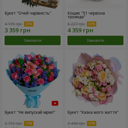
Букет "Очей чарівність"
Кошик "51 червона
троянда"
4 199 грн
6 227 грн
Замовити
Замовити
Букет "Не випускай мрію!"
Букет "Казка мого життя"
2 732 грн
2 443 грн