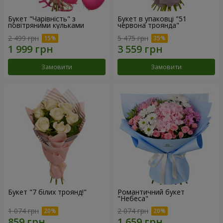
Букет "Чарівність" з
Букет в упаковці "51
повітряними кульками
червона троянда"
2 499 грн
5 475 грн
Замовити
Замовити
Букет "7 білих троянд!"
Романтичний букет
"Небеса"
1 074 грн
2 074 грн