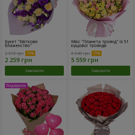
Букет "Квіткове
Мікс "Планета троянд" із 51
блаженство"
кущової троянди
2 510 грн
6 540 грн
Замовити
Замовити