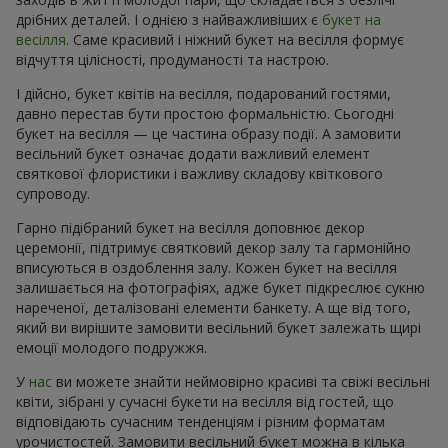
дрібних деталей. І однією з найважливіших є
букет на
весілля
. Саме красивий і ніжний букет на весілля формує
відчуття цілісності, продуманості та настрою.
І дійсно, букет квітів на весілля, подарований гостями,
давно перестав бути простою формальністю. Сьогодні
букет на весілля — це частина образу події. А замовити
весільний букет означає додати важливий елемент
святкової флористики і важливу складову квіткового
супроводу.
Гарно підібраний букет на весілля доповнює декор
церемонії, підтримує святковий декор залу та гармонійно
вписуються в оздоблення залу. Кожен букет на весілля
залишається на фотографіях, адже букет підкреслює сукню
нареченої, деталізовані елементи банкету. А ще від того,
який ви вирішите замовити весільний букет залежать щирі
емоції молодого подружжя.
У
нас
ви можете знайти неймовірно красиві та свіжі весільні
квіти, зібрані у сучасні букети на весілля від гостей, що
відповідають сучасним тенденціям і різним форматам
урочистостей. Замовити весільний букет можна в кілька