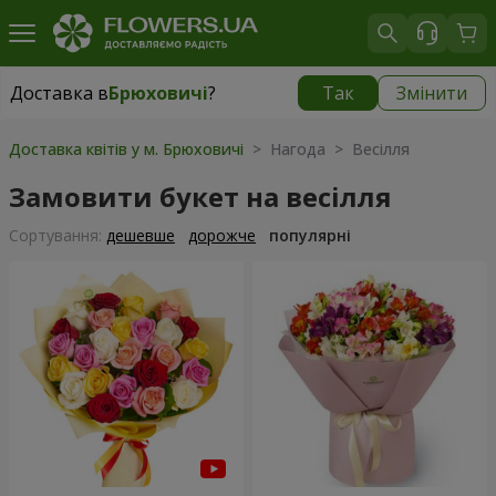
Доставка в
Брюховичі
?
Так
Змінити
Доставка в
Брюховичі
|
безкоштовно
Доставка квітів у м. Брюховичі
> Нагода > Весілля
Замовити букет на весілля
Сортування:
дешевше
дорожче
популярні