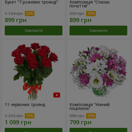
Букет "7 рожевих троянд!"
Композиція “Спалах
почуттів”
1 124 грн
999 грн
Замовити
Замовити
11 червоних троянд
Композиція “Ніжний
поцілунок”
1 293 грн
888 грн