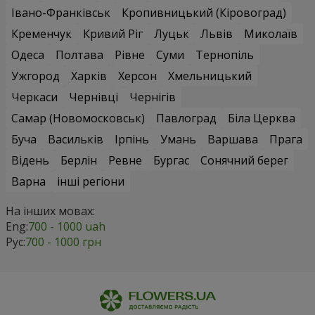
Івано-Франківськ
Кропивницький (Кіровоград)
Кременчук
Кривий Ріг
Луцьк
Львів
Миколаїв
Одеса
Полтава
Рівне
Суми
Тернопіль
Ужгород
Харків
Херсон
Хмельницький
Черкаси
Чернівці
Чернігів
Самар (Новомосковськ)
Павлоград
Біла Церква
Буча
Васильків
Ірпінь
Умань
Варшава
Прага
Відень
Берлін
Ревне
Бургас
Сонячний берег
Варна
інші регіони
На інших мовах:
Eng:
700 - 1000 uah
Рус:
700 - 1000 грн