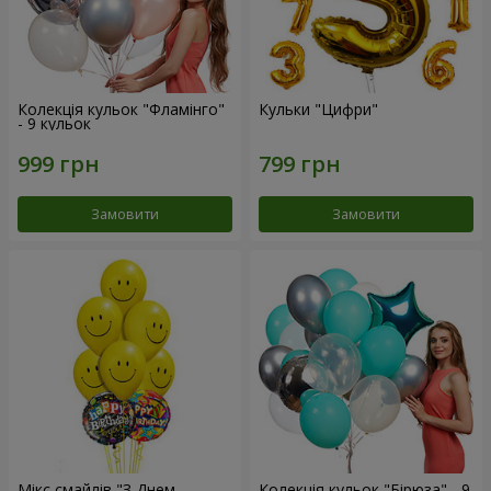
Колекція кульок "Фламінго"
Кульки "Цифри"
- 9 кульок
Замовити
Замовити
Мікс смайлів "З Днем
Колекція кульок "Бірюза" - 9