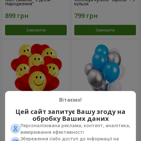
Народження"
кульок
Замовити
Замовити
Вітаємо!
11 жовтих смайликів і
Фонтан куль "Небо"
Цей сайт запитує Вашу згоду на
червоних сердець
обробку Ваших даних
Персоналізована реклама, контент, аналітика,
вимірювання ефективності
Збереження і/або доступ до інформації на
Замовити
Замовити