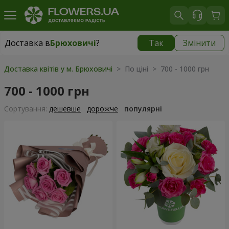
Доставка в
Брюховичі
?
Так
Змінити
Доставка в
Брюховичі
|
безкоштовно
Доставка квітів у м. Брюховичі
> По ціні > 700 - 1000 грн
700 - 1000 грн
Сортування:
дешевше
дорожче
популярні