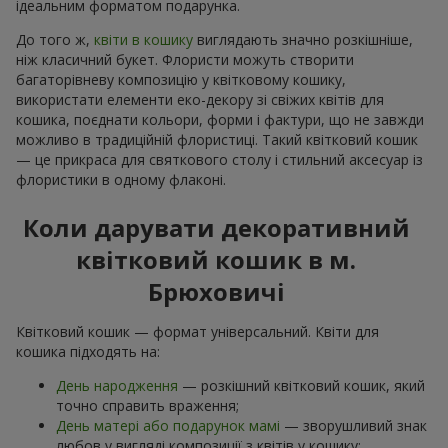
ідеальним форматом подарунка.
До того ж,
квіти в кошику
виглядають значно розкішніше,
ніж класичний букет. Флористи можуть створити
багаторівневу композицію у квітковому кошику,
використати елементи еко-декору зі свіжих квітів для
кошика, поєднати кольори, форми і фактури, що не завжди
можливо в традиційній флористиці. Такий квітковий кошик
— це прикраса для святкового столу і стильний аксесуар із
флористики в одному флаконі.
Коли дарувати декоративний
квітковий кошик в м.
Брюховичі
Квітковий кошик — формат універсальний. Квіти для
кошика підходять на:
День народження
— розкішний квітковий кошик, який
точно справить враження;
День матері або подарунок мамі
— зворушливий знак
любов у вигляді композиції з квітів у кошику;