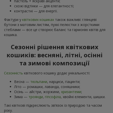
пастель + яскраві акценти;
схожі відтінки — для елегантності;
контрастні — для енергії.
Фактури у
квіткових кошиках
також важливі: глянцеві
бутони з матовим листям, пухкі пелюстки з жорсткими
стеблами — все це створює баланс та гармонію квітів для
кошика.
Сезонні рішення квіткових
кошиків: весняні, літні, осінні
та зимові композиції
Сезонність
квіткового кошику додає унікальності:
Весна —
тюльпани
, нарциси, гіацинти;
Літо — ромашки, лаванда, соняшники;
Осінь — айстри, жоржини,
хризантеми
;
Зима —
троянди
,
гіпсофіла
, хвойні елементи, шишки.
Такі квіткові підкреслюють зв’язок із природою та часом
року.