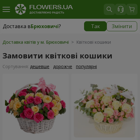
Доставка в
Брюховичі
?
Так
Змінити
Доставка в
Брюховичі
|
безкоштовно
Доставка квітів у м. Брюховичі
> Квіткові кошики
Замовити квіткові кошики
Сортування:
дешевше
дорожче
популярні