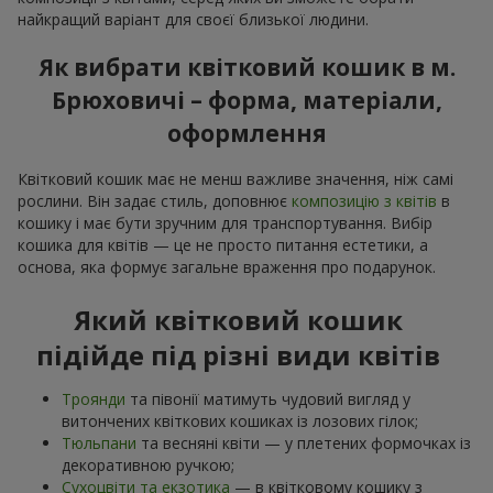
найкращий варіант для своєї близької людини.
Як вибрати квітковий кошик в м.
Брюховичі – форма, матеріали,
оформлення
Квітковий кошик має не менш важливе значення, ніж самі
рослини. Він задає стиль, доповнює
композицію з квітів
в
кошику і має бути зручним для транспортування. Вибір
кошика для квітів — це не просто питання естетики, а
основа, яка формує загальне враження про подарунок.
Який квітковий кошик
підійде під різні види квітів
Троянди
та півонії матимуть чудовий вигляд у
витончених квіткових кошиках із лозових гілок;
Тюльпани
та весняні квіти — у плетених формочках із
декоративною ручкою;
Сухоцвіти та екзотика
— в квітковому кошику з