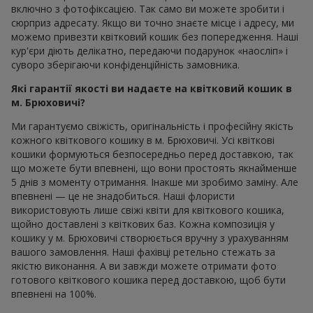
включно з фотофіксацією. Так само ви можете зробити і
сюрприз адресату. Якщо ви точно знаєте місце і адресу, ми
можемо привезти квітковий кошик без попередження. Наші
кур'єри діють делікатно, передаючи подарунок «наосліп» і
суворо зберігаючи конфіденційність замовника.
Які гарантії якості ви надаєте на квітковий кошик в
м. Брюховичі?
Ми гарантуємо свіжість, оригінальність і професійну якість
кожного квіткового кошику в м. Брюховичі. Усі квіткові
кошики формуються безпосередньо перед доставкою, так
що можете бути впевнені, що вони простоять якнайменше
5 днів з моменту отримання. Інакше ми зробимо заміну. Але
впевнені — це не знадобиться. Наші флористи
використовують лише свіжі квіти для квіткового кошика,
щойно доставлені з квіткових баз. Кожна композиція у
кошику у м. Брюховичі створюється вручну з урахуванням
вашого замовлення. Наші фахівці ретельно стежать за
якістю виконання. А ви завжди можете отримати фото
готового квіткового кошика перед доставкою, щоб бути
впевнені на 100%.