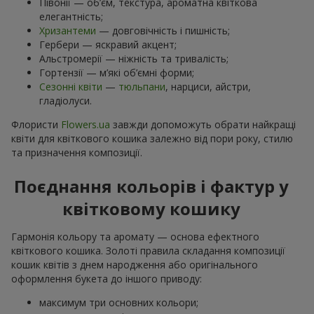
Півонії — об’єм, текстура, ароматна квіткова
елегантність;
Хризантеми
— довговічність і пишність;
Гербери — яскравий акцент;
Альстромерії — ніжність та тривалість;
Гортензії — м’які об’ємні форми;
Сезонні квіти
—
тюльпани
, нарциси, айстри,
гладіолуси.
Флористи
Flowers.ua
завжди допоможуть обрати найкращі
квіти для квіткового кошика залежно від пори року, стилю
та призначення композиції.
Поєднання кольорів і фактур у
квітковому кошику
Гармонія кольору та аромату — основа ефектного
квіткового кошика. Золоті правила складання композиції
кошик квітів з днем ​​народження або оригінального
оформлення букета до іншого приводу:
максимум три основних кольори;