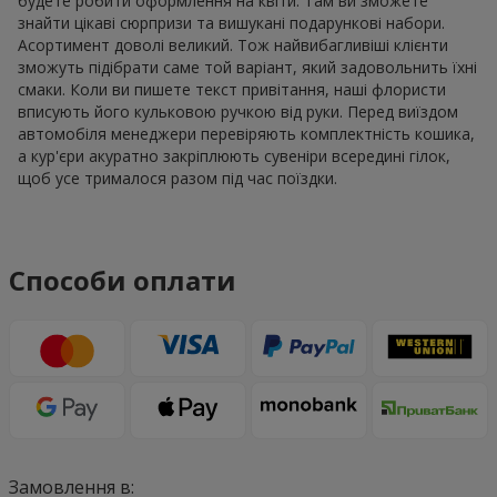
будете робити оформлення на квіти. Там ви зможете
знайти цікаві сюрпризи та вишукані подарункові набори.
Асортимент доволі великий. Тож найвибагливіші клієнти
зможуть підібрати саме той варіант, який задовольнить їхні
смаки. Коли ви пишете текст привітання, наші флористи
вписують його кульковою ручкою від руки. Перед виїздом
автомобіля менеджери перевіряють комплектність кошика,
а кур'єри акуратно закріплюють сувеніри всередині гілок,
щоб усе трималося разом під час поїздки.
Способи оплати
Замовлення в: