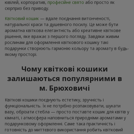
ювілей, корпоратив,
професійне свято
або просто як
сюрприз без приводу.
Квітковий кошик
— вдале поєднання витонченості,
натуральної краси та душевного посилу. Це може бути
ароматна квіткова елегантність або креативне квіткове
рішення, яке вражає з першого погляду. Завдяки живим
рослинам для оформлення квіткового кошику такі
подарунки створюють гармонію кольору та аромату в будь-
якому просторі.
Чому квіткові кошики
залишаються популярними в
м. Брюховичі
Квіткові кошики поєднують естетику, зручність і
функціональність. Їх не потрібно розпаковувати, шукати
вазу, обрізати стебла — просто поставте кошик для квітів у
кімнаті, і атмосфера наповниться природніми ароматами у
подарунковому оформленні. Саме така практичність і
готовність до миттєвого використання робить квітковий