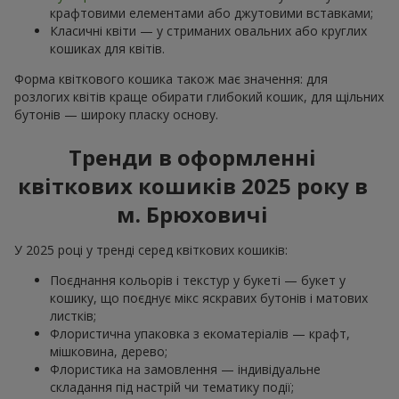
крафтовими елементами або джутовими вставками;
Класичні квіти — у стриманих овальних або круглих
кошиках для квітів.
Форма квіткового кошика також має значення: для
розлогих квітів краще обирати глибокий кошик, для щільних
бутонів — широку пласку основу.
Тренди в оформленні
квіткових кошиків 2025 року в
м. Брюховичі
У 2025 році у тренді серед квіткових кошиків:
Поєднання кольорів і текстур у букеті — букет у
кошику, що поєднує мікс яскравих бутонів і матових
листків;
Флористична упаковка з екоматеріалів — крафт,
мішковина, дерево;
Флористика на замовлення — індивідуальне
складання під настрій чи тематику події;