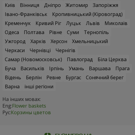
Київ
Вінниця
Дніпро
Житомир
Запоріжжя
Івано-Франківськ
Кропивницький (Кіровоград)
Кременчук
Кривий Ріг
Луцьк
Львів
Миколаїв
Одеса
Полтава
Рівне
Суми
Тернопіль
Ужгород
Харків
Херсон
Хмельницький
Черкаси
Чернівці
Чернігів
Самар (Новомосковськ)
Павлоград
Біла Церква
Буча
Васильків
Ірпінь
Умань
Варшава
Прага
Відень
Берлін
Ревне
Бургас
Сонячний берег
Варна
інші регіони
На інших мовах:
Eng:
Flower baskets
Рус:
Корзины цветов