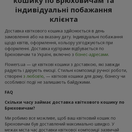
кошику по Брюховичам та
індивідуальні побажання
клієнта
Доставка квіткового кошика здійснюється в день
замовлення або на вказану дату. Індивідуальні побажання
щодо квітів, оформлення, кольору узгоджуються при
оформленні. Доставка кур’єрами відбувається по
Брюховичам та Україні, включно з
бізнес-адресами
.
Flowers.ua — це квіткові кошики з доставкою, які завжди
радують і дарують емоції. Стильні композиції ручної роботи,
створені
з любов’ю
, — квіткові кошики для дому, бізнесу чи
особливої події не залишають байдужими.
FAQ
Скільки часу займає доставка квіткового кошику по
Брюховичам?
Ми робимо все можливе, щоб ваш квітковий кошик по
Брюховичам був доставлений максимально швидко. У
межах міста час доставки квіткової композиції зазвичай