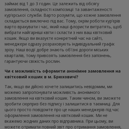
займає від 1 до 3 годин. Це залежить від обсягу
замовлення, складності композиції та завантаженості
кур’єрської служби. Варто розуміти, що кожне замовлення
складається виключно під вас. Тому, окрім роботи кур’єрів
варто врахувати і час, який наші флористи витратять, щоб
вибрати найгарніші квіти і скласти з них ваш квітковий
кошик. Якщо ви вказуєте конкретний час на сайті,
менеджери одразу розраховують індивідуальний графік
зрізу. Наші водії добре знають об'їзні дороги міських
кварталів, тому привозять замовлення без запізнень,
гарантуючи свіжість рослин.
Чи є можливість оформити анонімне замовлення на
квітковий кошик в м. Брюховичі?
Так, якщо ви дійсно хочете залишитись невідомим, ми
можемо запропонувати можливість анонімного
замовлення на квітковий кошик. Таким чином, ви зможете
зробити сюрприз без підпису і залишитися в таємниці. Для
цього просто повідомте про це наших менеджерів під час
оформлення замовлення на квітковий кошик. Ми не
вкажемо жодних даних про відправника. При цьому, ви
можете отримати повний звіт про отримання замовлення,