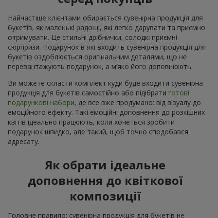
Найчастіше клієнтами обирається сувенірна продукція для
букетів, як маленькі радощі, які легко дарувати та приємно
отримувати. Це стильні дрібнички, солодкі приємні
сюрпризи. Подарунок в які входить сувенірна продукція для
букетів оздоблюється оригінальним деталями, що не
перевантажують подарунок, а м’яко його доповнюють.
Ви можете скласти комплект куди буде входити сувенірна
продукція для букетів самостійно або підібрати
готові
подарункові набори
, де все вже продумано: від візуалу до
емоційного ефекту. Такі емоційні доповнення до розкішних
квітів ідеально працюють, коли хочеться зробити
подарунок швидко, але такий, щоб точно сподобався
адресату.
Як обрати ідеальне
доповнення до квіткової
композиції
Головне правило: сувенірна продукція для букетів не