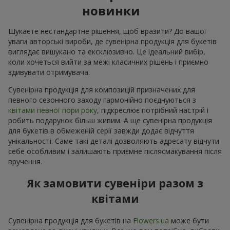
новинки
Шукаєте нестандартне рішення, щоб вразити? До вашої
уваги авторські вироби, де сувенірна продукція для букетів
виглядає вишукано та ексклюзивно. Це ідеальний вибір,
коли хочеться вийти за межі класичних рішень і приємно
здивувати отримувача.
Сувенірна продукція для композицій призначених для
певного сезонного заходу гармонійно поєднуються з
квітами певної пори року
, підкреслює потрібний настрій і
робить подарунок більш живим. А ще сувенірна продукція
для букетів в обмеженій серії завжди додає відчуття
унікальності. Саме такі деталі дозволяють адресату відчути
себе особливим і залишають приємне післясмакування після
вручення.
Як замовити сувеніри разом з
квітами
Сувенірна продукція для букетів на
Flowers.ua
може бути