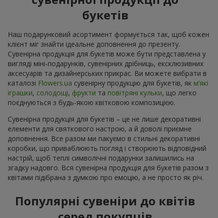
букетів
Наш подарунковий асортимент формується так, щоб кожен
клієнт міг знайти ідеальне доповнення до презенту.
Сувенірна продукція для букетів може бути представлена у
вигляді міні-подарунків, сувенірних дрібниць, ексклюзивних
аксесуарів та дизайнерських прикрас. Ви можете вибрати в
каталозі
Flowers.ua
cувенірну продукцію для букетів, як
м’які
іграшки
,
солодощі
,
фрукти
та
повітряні кульки
, що легко
поєднуються з будь-якою квітковою композицією.
Сувенірна продукція для букетів – це не лише декоративні
елементи для святкового настрою, а й доволі приємне
доповнення. Все разом ми пакуємо в стильні декоративні
коробки, що приваблюють погляд і створюють відповідний
настрій, щоб теплі символічні подарунки залишились на
згадку надовго. Вся сувенірна продукція для букетів разом з
квітами підібрана з думкою про емоцію, а не просто як річ.
Популярні сувеніри до квітів
серед покупців