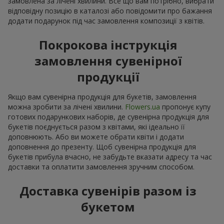
замовлена за лічені хвилини. Все що вам потрібно, вибрати
відповідну позицію в каталозі або повідомити про бажання
додати подарунок під час замовлення композиції з квітів.
Покрокова інструкція
замовлення сувенірної
продукції
Якщо вам сувенірна продукція для букетів, замовлення
можна зробити за лічені хвилини.
Flowers.ua
пропонує купу
готових подарункових наборів, де сувенірна продукція для
букетів поєднується разом з квітами, які ідеально її
доповнюють. Або ви можете обрати квіти і додати
доповнення до презенту. Щоб сувенірна продукція для
букетів прибула вчасно, не забудьте вказати адресу та час
доставки та оплатити замовлення зручним способом.
Доставка сувенірів разом із
букетом