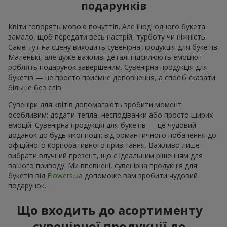
подарунків
Квіти говорять мовою почуттів. Але іноді одного букета
замало, щоб передати весь настрій, турботу чи ніжність.
Саме тут на сцену виходить сувенірна продукція для букетів.
Маленькі, але дуже важливі деталі підсилюють емоцію і
роблять подарунок завершеним. Сувенірна продукція для
букетів — не просто приємне доповнення, а спосіб сказати
більше без слів.
Сувеніри для квітів допомагають зробити момент
особливим: додати тепла, несподіванки або просто щирих
емоцій. Сувенірна продукція для букетів — це чудовий
доданок до будь-якої події: від романтичного побачення до
офіційного корпоративного привітання. Важливо лише
вибрати влучний презент, що є ідеальним рішенням для
вашого приводу. Ми впевнені, сувенірна продукція для
букетів від
Flowers.ua
допоможе вам зробити чудовий
подарунок.
Що входить до асортименту
сувенірної продукції до