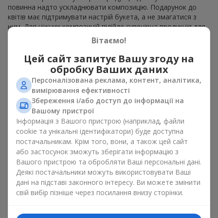
повинна надто ускладнювати композицію. Подарунок до
квітів має підтримувати настрій букета, а не змагатися з
ним. Для ніжних композицій підійде сувенірна продукція для
букетів, як легкі символічні додатки та легкі елементи
Вітаємо!
декору. Це може бути
тортик
або
маленька м’яка іграшка
.
Для яскравих є сенс використати більш сміливі додаткові
Цей сайт запитує Вашу згоду на
акценти, як вишукані
цукерки
чи дорогі сувеніри.
обробку Ваших даних
Персоналізована реклама, контент, аналітика,
Сувенірна продукція для букетів повинна вибиратись,
вимірювання ефективності
враховуючи й привід, і людину, якій адресований подарунок.
Збереження і/або доступ до інформації на
Якщо сумніваєтесь, яка сувенірна продукція для букетів вам
Вашому пристрої
потрібна — обирайте універсальні маленькі приємності,
Інформація з Вашого пристрою (наприклад, файли
широкий вибір яких знайдеться у нашому каталозі.
cookie та унікальні ідентифікатори) буде доступна
Сувеніри до букетів на різні свята
постачальникам. Крім того, вони, а також цей сайт
або застосунок зможуть зберігати інформацію з
Вашого пристрою та обробляти Ваші персональні дані.
Свято задає настрій, а сувенірна продукція для букетів його
Деякі постачальники можуть використовувати Ваші
підкреслює. Саме тому сувеніри для квітів часто обирають з
урахуванням дати та події. В нашому асортименті
дані на підставі законного інтересу. Ви можете змінити
знайдеться сувенірна продукція для букетів, що підійде до
свій вибір пізніше через посилання внизу сторінки.
будь-якого свята і може бути розрахована на будь-який
бюджет.