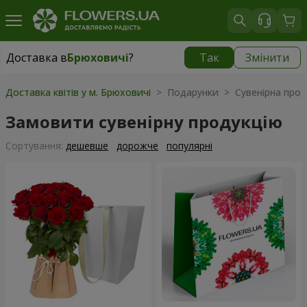
Доставка в
Брюховичі
?
Так
Змінити
Доставка в
Брюховичі
|
безкоштовно
Доставка квітів у м. Брюховичі
> Подарунки > Сувенірна прод
Замовити сувенірну продукцію
Сортування:
дешевше
дорожче
популярні