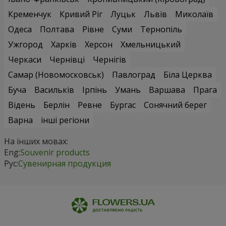
Кременчук
Кривий Ріг
Луцьк
Львів
Миколаїв
Одеса
Полтава
Рівне
Суми
Тернопіль
Ужгород
Харків
Херсон
Хмельницький
Черкаси
Чернівці
Чернігів
Самар (Новомосковськ)
Павлоград
Біла Церква
Буча
Васильків
Ірпінь
Умань
Варшава
Прага
Відень
Берлін
Ревне
Бургас
Сонячний берег
Варна
інші регіони
На інших мовах:
Eng:
Souvenir products
Рус:
Сувенирная продукция