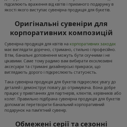
підсилюють враження від квітів і приємного подарунку в
якості якого виступає сувенірна продукція для букетів.
Оригінальні сувеніри для
корпоративних композицій
Сувенірна продукція для квітів на
корпоративних заходах
має виглядати доречно, стримано, стильно і професійно.
Втім, банальні доповнення можуть бути скучними і не
цікавими. Саме тому радимо вам вибирати ексклюзивні
аксесуари та стримані дизайнерські прикраси, що
виглядають дорого і підкреслюють статусність.
Така сувенірна продукція для букетів підкреслює увагу до
деталей і демонструє повагу до отримувача. Вона добре
працює у привітаннях для партнерів, клієнтів, керівників або
колег. Правильно підібрана сувенірна продукція для букетів
допомагає перетворити банальний корпоративний
подарунок на пам’ятний сувенір.
Обмежені серії та сезонні