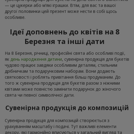
— це цукерки або м’які іграшки. Втім, для вас та вашої
другої половинки цей презент може нести в собі щось
особливе.
Ідеї доповнень до квітів на 8
Березня та інші дати
На 8 Березня, річниці, професійні свята або особливі події,
як
день народження дитини
, сувенірна продукція для букетів
чудово працює завдяки особливим деталям, стильним
дрібничкам та подарунковим наборам. Вони додають
святковості і роблять привітання більш продуманим. До
того ж сувенірна продукція для букетів разом з ніжними
квітами може повністю замінити подарунок до жіночого
свята чи певної символічної дати.
Сувенірна продукція до композицій
Сувенірна продукція для композицій створюється з
урахуванням масштабу і подачі. Тут важливі елементи
декору, які гармонійно вписуються у загальний вигляд та