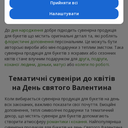
Прийняти всі
Сувенірна продукція до
Налаштувати
букетів на День народження
До
дня народження
добре підходить сувенірна продукція
для букетів що містить оригінальні деталі та, які роблять
флористичні доповнення
персональним. Це можуть бути
авторські вироби або міні-подарунки з теплим змістом. Така
сувенірна продукція для букетів з яскравих або сезонних
квітів стане влучним подарунком для
друга
,
подруги
,
коханої людини
,
доньки
,
матусі
або
колеги по роботі
.
Тематичні сувеніри до квітів
на День святого Валентина
Коли вибирається сувенірна продукція для букетів на день
всіх закоханих, важливо показати свої почуття. Емоційні
доповнення, теплі символічні подарунки та тематичний
декор, що містять сувеніри для букетів допомагають
створити атмосферу
романтики і кохання
. Найпопулярніша
сувенірна продукція для букетів на день Святого Валентина