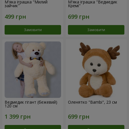
М'яка іграшка "Милий
М'яка іграшка "Ведмедик
зайчик"
Кремі"
Замовити
Замовити
Ведмедик гігант (бежевий)
Оленятко "Bambi", 23 см
120 см