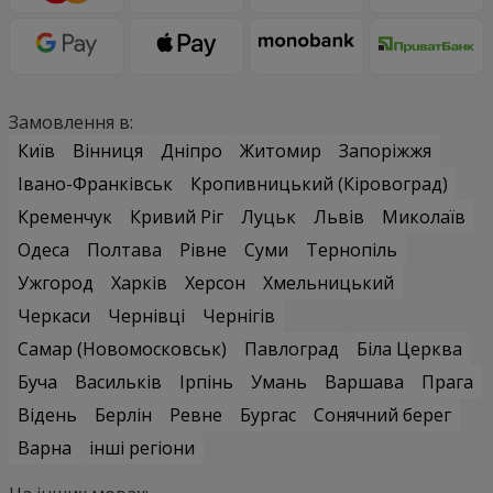
Замовлення в:
Київ
Вінниця
Дніпро
Житомир
Запоріжжя
Івано-Франківськ
Кропивницький (Кіровоград)
Кременчук
Кривий Ріг
Луцьк
Львів
Миколаїв
Одеса
Полтава
Рівне
Суми
Тернопіль
Ужгород
Харків
Херсон
Хмельницький
Черкаси
Чернівці
Чернігів
Самар (Новомосковськ)
Павлоград
Біла Церква
Буча
Васильків
Ірпінь
Умань
Варшава
Прага
Відень
Берлін
Ревне
Бургас
Сонячний берег
Варна
інші регіони