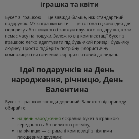
іграшка та квіти
Букет з іграшкою — це завжди більше, ніж стандартний
подарунок. М’які іграшки квіти — це готова і цікава ідея для
сюрпризу або швидкого і завжди влучного подарунка, коли
немає часу на пошуки. Залежно від комплектації букет з
іграшкою легко адаптувати під будь-який привід і будь-яку
людину. Просто підберіть потрібну флористичну
композицію і витончений сюрприз готовий до видачі.
Ідеї подарунків на День
народження, річницю, День
Валентина
Букет з іграшкою завжди доречний. Залежно від приводу
обирайте:
на день народження
яскравий букет з іграшкою
середнього або великого розміру;
на річницю — стримані композиції з ніжними
плюшевими друзями;