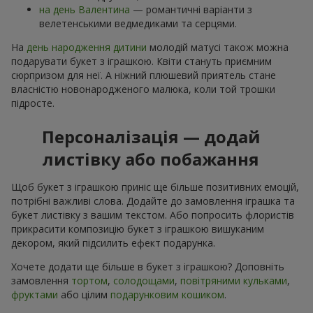
на день Валентина
— романтичні варіанти з
велетенськими ведмедиками та серцями.
На
день народження дитини
молодій матусі також можна
подарувати букет з іграшкою. Квіти стануть приємним
сюрпризом для неї. А ніжний плюшевий приятель стане
власністю новонародженого малюка, коли той трошки
підросте.
Персоналізація — додай
листівку або побажання
Щоб букет з іграшкою приніс ще більше позитивних емоцій,
потрібні важливі слова. Додайте до замовлення іграшка та
букет листівку з вашим текстом. Або попросить флористів
прикрасити композицію букет з іграшкою вишуканим
декором, який підсилить ефект подарунка.
Хочете додати ще більше в букет з іграшкою? Доповніть
замовлення
тортом
,
солодощами
,
повітряними кульками
,
фруктами
або цілим
подарунковим кошиком
.