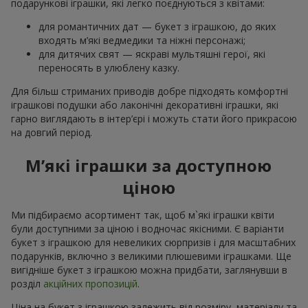
подарункові іграшки, які легко поєднуються з квітами:
для романтичних дат — букет з іграшкою, до яких
входять м’які ведмедики та ніжні персонажі;
для дитячих свят — яскраві мультяшні герої, які
переносять в улюблену казку.
Для більш стриманих приводів добре підходять комфортні
іграшкові подушки або лаконічні декоративні іграшки, які
гарно виглядають в інтер’єрі і можуть стати його прикрасою
на довгий період.
М’які іграшки за доступною
ціною
Ми підбираємо асортимент так, щоб м`які іграшки квіти
були доступними за ціною і водночас якісними. Є варіанти
букет з іграшкою для невеликих сюрпризів і для масштабних
подарунків, включно з великими плюшевими іграшками. Ще
вигідніше букет з іграшкою можна придбати, заглянувши в
розділ
акційних пропозицій
.
Ціна на букет з іграшкою залежить від розміру, матеріалу та