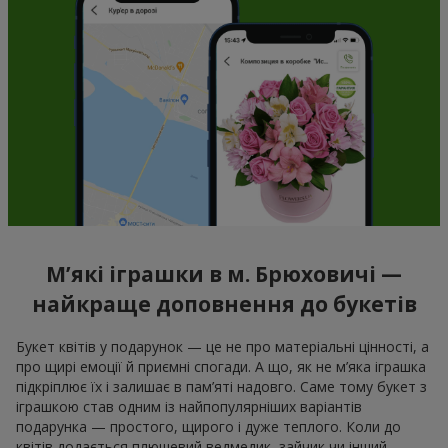
М’які іграшки в м. Брюховичі —
найкраще доповнення до букетів
Букет квітів у подарунок — це не про матеріальні цінності, а
про щирі емоції й приємні спогади. А що, як не м’яка іграшка
підкріплює їх і залишає в пам’яті надовго. Саме тому букет з
іграшкою став одним із найпопулярніших варіантів
подарунка — простого, щирого і дуже теплого. Коли до
квітів додається плюшевий ведмедик, зайчик чи інший