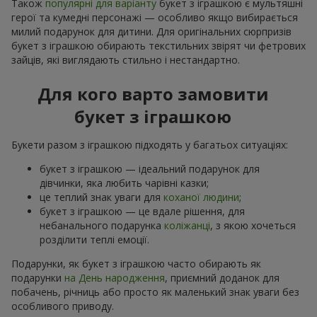
Також
популярні для варіанту
букет з іграшкою є мультяшні
герої та кумедні персонажі — особливо якщо вибирається
милий подарунок для дитини. Для оригінальних сюрпризів
букет з іграшкою обирають текстильних звірят чи фетрових
зайців, які виглядають стильно і нестандартно.
Для кого варто замовити
букет з іграшкою
Букети разом з іграшкою підходять у багатьох ситуаціях:
букет з іграшкою — ідеальний подарунок для
дівчинки, яка любить чарівні казки;
це теплий знак уваги для
коханої людини
;
букет з іграшкою — це вдале рішення, для
небанального подарунка
коліжанці
, з якою хочеться
розділити теплі емоції.
Подарунки, як букет з іграшкою часто обирають як
подарунки
на День народження
, приємний доданок для
побачень, річниць або просто як маленький знак уваги без
особливого приводу.