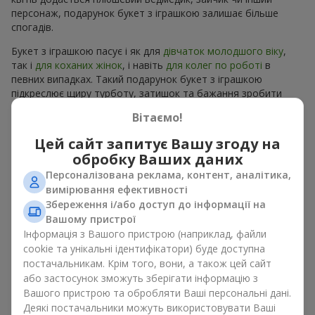
персонаж, подарунок букет з іграшкою залишає більше
спогадів.
Букет з іграшкою пасує і як для
дівчаток молодшого віку
,
так і
для коханих жінок
, і навіть
для колег по роботі
в
певних випадках. Такий подарунок букет з іграшкою
підкреслює щиру турботу, затишок та бажання зробити
людині приємно. На
flowers.ua
можна знайти різноманітні
Вітаємо!
пропозиції на будь-який смак та бюджет, щоб зробити
подарунок в м. Брюховичі незабутнім.
Цей сайт запитує Вашу згоду на
обробку Ваших даних
Як м’яка іграшка підкреслює
Персоналізована реклама, контент, аналітика,
емоції разом із квітами
вимірювання ефективності
Збереження і/або доступ до інформації на
Вашому пристрої
Букет з іграшкою — універсальне і завжди влучне рішення.
Таке поєднання подвоює емоції та дає можливість
Інформація з Вашого пристрою (наприклад, файли
оновлювати їх в пам’яті, кожен раз, коли плюшевий
cookie та унікальні ідентифікатори) буде доступна
приятель потрапляє у поле зору Разом букет з іграшкою
постачальникам. Крім того, вони, а також цей сайт
працюють ідеально. Квіти та іграшка створюють баланс між
або застосунок зможуть зберігати інформацію з
красою і ніжністю, а ще залишають приємний подарунок на
Вашого пристрою та обробляти Ваші персональні дані.
довгі роки.
Деякі постачальники можуть використовувати Ваші