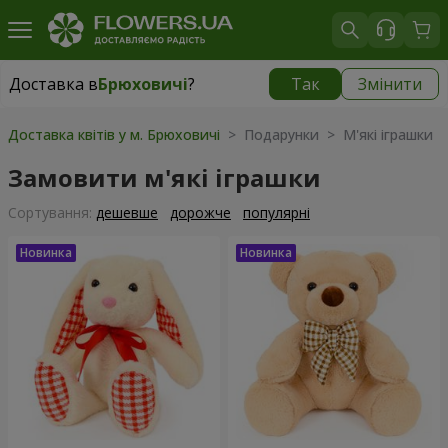
Доставка в
Брюховичі
?
Так
Змінити
Доставка в
Брюховичі
|
безкоштовно
Доставка квітів у м. Брюховичі
> Подарунки > М'які іграшки
Замовити м'які іграшки
Сортування:
дешевше
дорожче
популярні