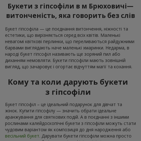
Букети з гіпсофіли в м Брюховичі—
витонченість, яка говорить без слів
Букет гіпсофіла — це поєднання витончення, ніжності та
естетики, що вирізняється серед всіх квітів. Маленькі
невагомі квіткові перлинки, що переливаються райдужними
барвами виглядають наче маленькі хмаринки. Недарма, в
народі букет гіпсофіл називають ще зоряний пил або
диханням немовляти. Букети гіпсофіли мають зовнішній
вигляд, що зачаровує і огортає відчуттям магії та кохання.
Кому та коли дарують букети
з гіпсофіли
Букет гіпсофіл – це ідеальний подарунок для дівчат та
жінок. Купити гіпсофілу — значить обрати ідеальне
аранжування для святкових подій. А в поєднанні з іншими
рослинами калейдоскопічні букети з гіпсофіли можуть стати
чудовим варіантом як композиція до дня народження або
весільний букет
. Дарувати букети гіпсофіли можна просто