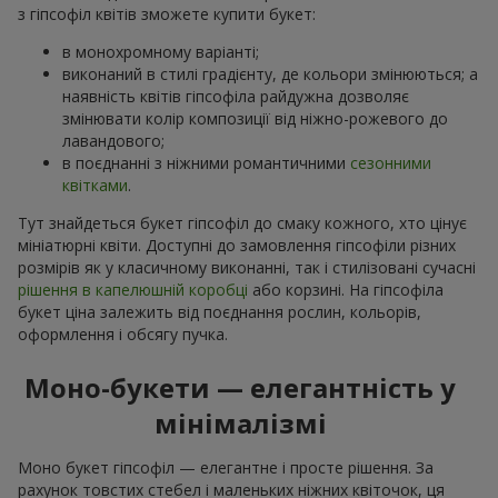
з гіпсофіл квітів зможете купити букет:
в монохромному варіанті;
виконаний в стилі градієнту, де кольори змінюються; а
наявність квітів гіпсофіла райдужна дозволяє
змінювати колір композиції від ніжно-рожевого до
лавандового;
в поєднанні з ніжними романтичними
сезонними
квітками
.
Тут знайдеться букет гіпсофіл до смаку кожного, хто цінує
мініатюрні квіти. Доступні до замовлення гіпсофіли різних
розмірів як у класичному виконанні, так і стилізовані сучасні
рішення в капелюшній коробці
або корзині. На гіпсофіла
букет ціна залежить від поєднання рослин, кольорів,
оформлення і обсягу пучка.
Моно-букети — елегантність у
мінімалізмі
Моно букет гіпсофіл — елегантне і просте рішення. За
рахунок товстих стебел і маленьких ніжних квіточок, ця