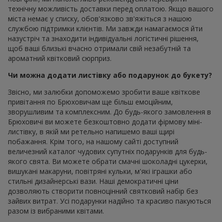
технічну можливість доставки перед оплатою. Якщо вашого
міста немає у списку, обов'язково зв'яжіться з нашою
службою підтримки клієнтів. Ми завжди намагаємося йти
назустріч та знаходити індивідуальні логістичні рішення,
щоб ваші близькі вчасно отримали свій незабутній та
ароматний квітковий сюрприз.
Чи можна додати листівку або подарунок до букету?
Звісно, ми залюбки допоможемо зробити ваше квіткове
привітання по Брюховичам ще більш емоційним,
зворушливим та комплексним. До будь-якого замовлення в
Брюховичі ви можете безкоштовно додати фірмову міні-
листівку, в якій ми ретельно напишемо ваші щирі
побажання. Крім того, на нашому сайті доступний
величезний каталог чудових супутніх подарунків для будь-
якого свята. Ви можете обрати смачні шоколадні цукерки,
вишукані макаруни, повітряні кульки, м'які іграшки або
стильні дизайнерські вази. Наші демократичні ціни
дозволяють створити повноцінний святковий набір без
зайвих витрат. Усі подарунки надійно та красиво пакуються
разом із вибраними квітами.