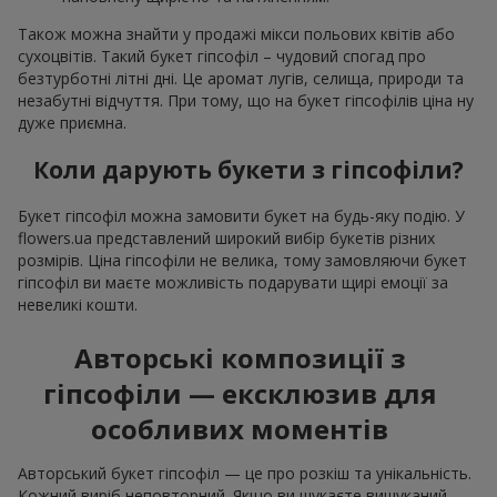
Також можна знайти у продажі мікси польових квітів або
сухоцвітів. Такий букет гіпсофіл – чудовий спогад про
безтурботні літні дні. Це аромат лугів, селища, природи та
незабутні відчуття. При тому, що на букет гіпсофілів ціна ну
дуже приємна.
Коли дарують букети з гіпсофіли?
Букет гіпсофіл можна замовити букет на будь-яку подію. У
flowers.ua представлений широкий вибір букетів різних
розмірів. Ціна гіпсофіли не велика, тому замовляючи букет
гіпсофіл ви маєте можливість подарувати щирі емоції за
невеликі кошти.
Авторські композиції з
гіпсофіли — ексклюзив для
особливих моментів
Авторський букет гіпсофіл — це про розкіш та унікальність.
Кожний виріб неповторний. Якщо ви шукаєте вишуканий