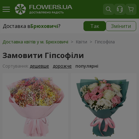
Доставка в
Брюховичі
?
Так
Змінити
Доставка в
Брюховичі
|
безкоштовно
Доставка квітів у м. Брюховичі
> Квіти > Гіпсофіла
Замовити Гіпсофіли
Сортування:
дешевше
дорожче
популярні