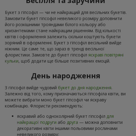
Весілля та заручини
Букет з гіпсофіл — чи не найкращий для весільних букетів.
Замовити букет гіпсофіл невеликого розміру доповнити
його розкішними трояндами білого кольору або
хризантемами стане найкращим рішенням. Від кількості
квітів і оформлення залежить скільки коштують букети
зоряний в оформленні. Букет з гіпсофіл весільний вийде
ніжним. Це саме те, що зараз в тренді весільної
флористики. Замовте до букет гіпсофіл
яскраві повітряні
кульки
, щоб додати ще більше позитивних емоцій.
День народження
З гіпсофіл вийде чудовий
букет до дня народження
.
Залежно від того, кому призначаються гіпсофіла квіти, ви
можете вибрати моно букет гіпсофіл чи яскраву
комбінацію. Флористи рекомендують:
яскравий або одноколірний букет гіпсофіл
для
найкращої подруги
або
друга
— можна доповнити
декоративні квіти іншими польовими рослинами
невеликого розміру;