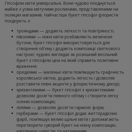
Гіпсофіли квіти універсальні. Вони чудово поєднується
майже з усіма квітучими рослинами, представленими на
полицях магазинів. Найчастіше букет гіпсофіл флористи
поєднують з:
трояндами — додають легкості та повітряності;
півоніями — ніжні квіти розбавляють величезні
бутони, букет гіпсофіл використовуються для
створення об'єму і додають композиції святкового
настрою; чудово виглядає як розкішний весільний
букет з гіпсофіли ціна на який справить позитивне
враження;
орхідеями — маленькі квіти пом’якшують графічність
королівської квітки, додають легкість і дозволяє
розставити певні акценти у флористичному декорі;
хризантемами — букет гіпсофіл з хризантемами
дозволяє досягти певного об’єму і створити легку
осінню композицію;
ліліями — дозволяє досягти гармонії форм;
герберами — букет гіпсофіл додає життєрадісних
фарб, пом’якшує великі щільні квіти і допомагають
перетворити суворий букет на ніжну композицію,
наповнену щирістю та натхненням.