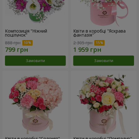
Композиція “Ніжний
Квіти в коробці "Яскрава
поцілунок”
фантазія"
888 грн
2 305 грн
Замовити
Замовити
Квіти в коробці "Соломія"
Квіти в коробці "Помпадур"