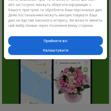
або застосунок зможуть зберігати інформацію з
Flowers.ua і отримуйте бонуси
Вашого пристрою та обробляти Ваші персональні дані.
Деякі постачальники можуть використовувати Ваші
дані на підставі законного інтересу. Ви можете змінити
свій вибір пізніше через посилання внизу сторінки.
Прийняти всі
Налаштувати