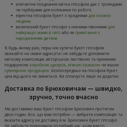
елегантне поєднання квітка гіпсофіла дає с трояндами
чи герберами для коліжанки по роботі;
ефектна гіпсофіла букет з орхідеями
для коханої
людини
;
величезний букет гіпсофіл з ніжними півоніями
для
найкращої мами в світі
або як
привітання з
народженням дитини
В будь-якому разі, перш ніж купити букет гіпсофіли
зважайте на смаки адресата і не забудьте доповнити
квіткову композицію авторською листівкою та приємним
подарунком:
коробкою цукерок
,
м’якою іграшкою
чи іншою
сувенірною продукцією
. Безпосередньо на гіпсофіла букет
ціна від цього не зміниться. Ви сплачуєте лише за додатки.
Доставка по Брюховичам — швидко,
зручно, точно вчасно
Ми доставимо ваш букет гіпсофіли Брюховичі протягом
двох годин. Все, що вам потрібно — вибрати композицію та
вказати адресу на доставку в м. Брюховичі букет гіпсофіл.
Не забудьте повідомити потрібний час, коли варто