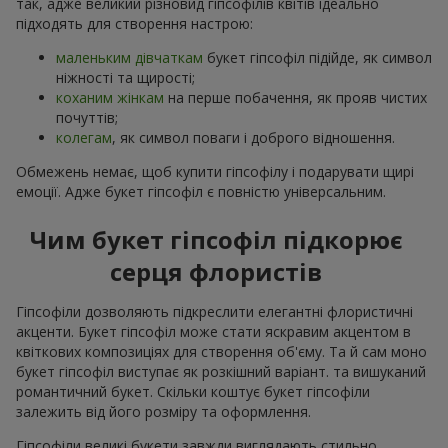
так, адже великий різновид гіпсофілів квітів ідеально
підходять для створення настрою:
маленьким дівчаткам
букет гіпсофіл підійде, як символ
ніжності та щирості;
коханим жінкам
на перше побачення, як прояв чистих
почуттів;
колегам
, як символ поваги і доброго відношення.
Обмежень немає, щоб купити гіпсофілу і подарувати щирі
емоції. Адже букет гіпсофіл є повністю універсальним.
Чим букет гіпсофіл підкорює
серця флористів
Гіпсофіли дозволяють підкреслити елегантні флористичні
акценти. Букет гіпсофіл може стати яскравим акцентом в
квіткових композиціях для створення об'єму. Та й сам моно
букет гіпсофіл виступає як розкішний варіант. та вишуканий
романтичний букет. Скільки коштує букет гіпсофіли
залежить від його розміру та оформлення.
Гіпсофіли великі букети завжди виглядають стильно,