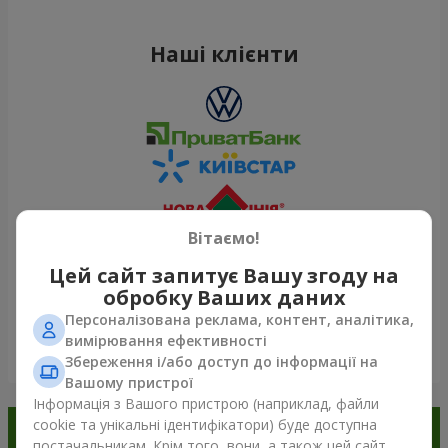
Наші клієнти
Вітаємо!
Цей сайт запитує Вашу згоду на
обробку Ваших даних
Персоналізована реклама, контент, аналітика,
вимірювання ефективності
Переглянути все
Збереження і/або доступ до інформації на
Вашому пристрої
Інформація з Вашого пристрою (наприклад, файли
cookie та унікальні ідентифікатори) буде доступна
Замовляйте в додатку
постачальникам. Крім того, вони, а також цей сайт