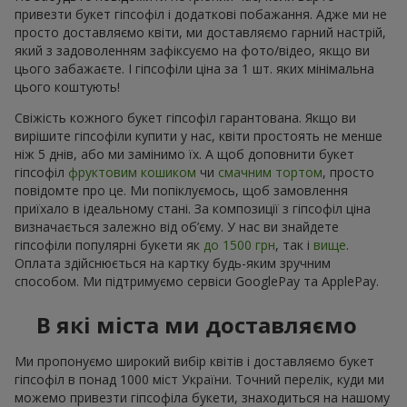
привезти букет гіпсофіл і додаткові побажання. Адже ми не
просто доставляємо квіти, ми доставляємо гарний настрій,
який з задоволенням зафіксуємо на фото/відео, якщо ви
цього забажаєте. І гіпсофіли ціна за 1 шт. яких мінімальна
цього коштують!
Свіжість кожного букет гіпсофіл гарантована. Якщо ви
вирішите гіпсофіли купити у нас, квіти простоять не менше
ніж 5 днів, або ми замінимо їх. А щоб доповнити букет
гіпсофіл
фруктовим кошиком
чи
смачним тортом
, просто
повідомте про це. Ми попіклуємось, щоб замовлення
приїхало в ідеальному стані. За композиції з гіпсофіл ціна
визначається залежно від об’єму. У нас ви знайдете
гіпсофіли популярні букети як
до 1500 грн
, так і
вище
.
Оплата здійснюється на картку будь-яким зручним
способом. Ми підтримуємо сервіси GooglePay та ApplePay.
В які міста ми доставляємо
Ми пропонуємо широкий вибір квітів і доставляємо букет
гіпсофіл в понад 1000 міст України. Точний перелік, куди ми
можемо привезти гіпсофіла букети, знаходиться на нашому