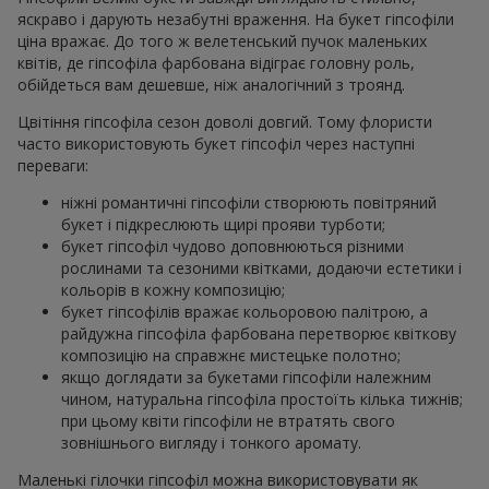
яскраво і дарують незабутні враження. На букет гіпсофіли
ціна вражає. До того ж велетенський пучок маленьких
квітів, де гіпсофіла фарбована відіграє головну роль,
обійдеться вам дешевше, ніж аналогічний з троянд.
Цвітіння гіпсофіла сезон доволі довгий. Тому флористи
часто використовують букет гіпсофіл через наступні
переваги:
ніжні романтичні гіпсофіли створюють повітряний
букет і підкреслюють щирі прояви турботи;
букет гіпсофіл чудово доповнюються різними
рослинами та сезоними квітками, додаючи естетики і
кольорів в кожну композицію;
букет гіпсофілів вражає кольоровою палітрою, а
райдужна гіпсофіла фарбована перетворює квіткову
композицію на справжнє мистецьке полотно;
якщо доглядати за букетами гіпсофіли належним
чином, натуральна гіпсофіла простоїть кілька тижнів;
при цьому квіти гіпсофіли не втратять свого
зовнішнього вигляду і тонкого аромату.
Маленькі гілочки гіпсофіл можна використовувати як