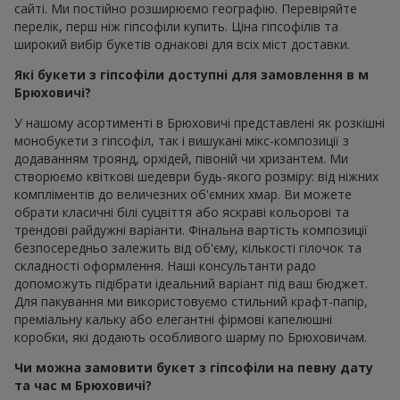
сайті. Ми постійно розширюємо географію. Перевіряйте
перелік, перш ніж гіпсофіли купить. Ціна гіпсофілів та
широкий вибір букетів однакові для всіх міст доставки.
Які букети з гіпсофіли доступні для замовлення в м
Брюховичі?
У нашому асортименті в Брюховичі представлені як розкішні
монобукети з гіпсофіл, так і вишукані мікс-композиції з
додаванням троянд, орхідей, півоній чи хризантем. Ми
створюємо квіткові шедеври будь-якого розміру: від ніжних
компліментів до величезних об'ємних хмар. Ви можете
обрати класичні білі суцвіття або яскраві кольорові та
трендові райдужні варіанти. Фінальна вартість композиції
безпосередньо залежить від об'єму, кількості гілочок та
складності оформлення. Наші консультанти радо
допоможуть підібрати ідеальний варіант під ваш бюджет.
Для пакування ми використовуємо стильний крафт-папір,
преміальну кальку або елегантні фірмові капелюшні
коробки, які додають особливого шарму по Брюховичам.
Чи можна замовити букет з гіпсофіли на певну дату
та час м Брюховичі?