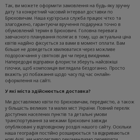
Так, ви можете оформити замовлення на будь-яку зручну
дату та конкретний часовий інтервал доставки по
Брюховичам. Наша кур'єрська служба працює чітко та
злагоджено, гарантуючи вручення подарунка точно в
обумовлений термін в Брюховичі. Головна перевага
завчасного планування полягає в тому, що актуальна ціна
квітів надійно фіксується за вами в момент оплати. Вам
більше не доведеться хвилюватися через можливе
подорожчання у святкові дні чи перед вихідними.
Напередодні відправки флористи зберуть найсвіжіші
гілочки, щоб композиція виглядала бездоганно. Просто
вкажіть усі побажання щодо часу під час онлайн-
оформлення на сайті.
У які міста здійснюється доставка?
Ми доставляємо квіти по Брюховичам, передмістю, а також
у більшість великих та малих міст України. Повний перелік
доступних населених пунктів та детальні умови
транспортування за межами Брюховичі завжди
опубліковані у відповідному розділі нашого сайту. Оскільки
наша географія постійно розширюється та відкриваються
нові філії, ми наполегливо рекомендуємо перевіряти