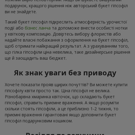
подарунок, кращого рішення ніж авторський букет гіпсофіл
ви не знайдете.
Такий букет гіпсофіл підкреслить атмосферність урочистої
події або
бізнес ланча
та допоможе внести особисті нотки
у квіткову композицію. Довіртесь вибору флористів або
надайте власні побажання з оформлення на букет гіпсофіл,
щоб отримати найкращий результат. А з урахуванням того,
що гілка гіпсофіли ціна невелика, таке дизайнерське рішення
ще й заощадить ваш бюджет.
Як знак уваги без приводу
Хочете показати прояв щирих почуттів? Ви можете купити
гіпсофілу квіти просто так. Ціна гіпсофіл не велика.
Різнобарвна хмаринка квіточок, що складають букет
гіпсофіл, справить приємне враження. А якщо розуміти
скільки стоять гіпсофіли, а це приблизно 1-2 тижня, то
приємні враження гарантовані якщо доповнити букет
гіпсофіл подарунковим кошиком.