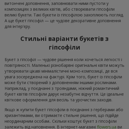
витончені доповнення, заповнювати ними пустоти у
композиціях з великих квітів, або створювати гіпсофіли
великі букети. Такі букети із гіпсофілою захоплюють погляд.
А ще букет гіпсофіл — це чудове декоративне доповнення
для інтер'єру.
Стильні варіанти букетів з
гіпсофіли
Букет з гіпсофіл — чудове рішення коли хочеться легкості і
повітряності. Маленькі різнобарвні оригінальні квіти можуть
утворювати цікаві мінімалістичні моно-композиції, де вся
увага зосереджена на фактурі. Крім того, букет із гіпсофіли
може бути створений з доповненням іншими рослинами.
Наприклад, у поєднанні з трояндами, ніжний романтичний
букет квітів гіпсофіли дарує незабутнє відчуття. Це ідеальне
квіткове оформлення для весіль та урочистих заходів.
Якщо ж купити букет гіпсофіли в поєднанні з герберами або
хризантемами, ви отримаєте стильне рішення, що підійде
неординарним особам.. Скільки коштує букет з гіпсофіли
залежить від наповнення. В інтернет-магазині
flowers.ua
ви