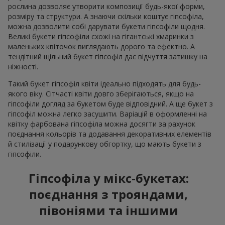
рослина дозволяє утворити композиції будь-якої форми,
розміру та структури. А знаючи скільки коштує гіпсофіла,
можна дозволити собі дарувати букети гіпсофіли щодня.
Великі букети гіпсофіли схожі на гігантські хмаринки з
маленьких квіточок виглядають дорого та ефектно. А
тендітний щільний букет гіпсофіл дає відчуття затишку на
ніжності.
Такий букет гіпсофіл квіти ідеально підходять для будь-
якого віку. Сітчасті квіти довго зберігаються, якщо на
гіпсофіли догляд за букетом буде відповідний. А ще букет з
гіпсофіл можна легко засушити. Варіацій в оформленні на
квітку фарбована гіпсофіла можна досягти за рахунок
поєднання кольорів та додавання декоративних елементів
й стилізації у подарункову обгортку, що мають букети з
гіпсофіли.
Гіпсофіла у мікс-букетах:
поєднання з трояндами,
півоніями та іншими