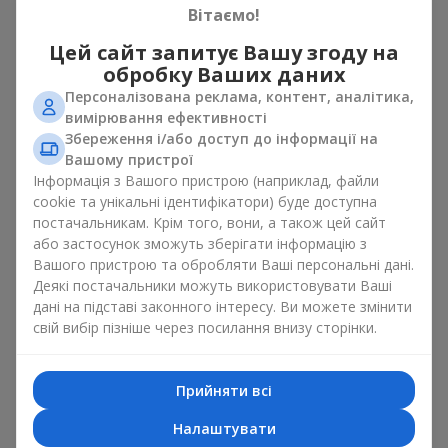
Вітаємо!
свята
Цей сайт запитує Вашу згоду на
Квіти з цукерками — це приклад того, як проста ідея може
обробку Ваших даних
виглядати дуже ефектно. Квіти дарують емоцію тут і зараз,
Персоналізована реклама, контент, аналітика,
а коробка з квітами і солодощами залишає маленьке
вимірювання ефективності
продовження радості. Разом квіти з цукерками створюють
Збереження і/або доступ до інформації на
гармонію кольору й смаку, яка завжди працює. Головне —
Вашому пристрої
правильно вибрати композицію десерт і квітка:
Інформація з Вашого пристрою (наприклад, файли
як романтичне поєднання чудово підійде
сюрприз для
cookie та унікальні ідентифікатори) буде доступна
коханої
, в якому класичні
троянди
доповнені
постачальникам. Крім того, вони, а також цей сайт
цукерками ferrero rocher або цукерками рафаелло;
або застосунок зможуть зберігати інформацію з
Вашого пристрою та обробляти Ваші персональні дані.
до
корпоративного заходу
посуватиме подарунок
Деякі постачальники можуть використовувати Ваші
преміум, тут коробка з квітами і солодощами
дані на підставі законного інтересу. Ви можете змінити
доповнюється вишуканими калами,
герберами
або
свій вибір пізніше через посилання внизу сторінки.
орхідеями
і елітними солодощами;
ніжні букети з
еустоми
,
тюльпанів
або
альстромерій
добре поєднуються з цукерками merci, підтримуючи
Прийняти всі
ніжну подачу і легкий настрій як
вітання з
Налаштувати
народженням дитини
або день Всіх закоханих.