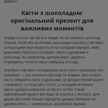
відмінно.
Квіти з шоколадом:
оригінальний презент для
важливих моментів
Знайдеться не так багато людей, які не люблять шоколад.
Чорний, білий або молочний, шоколадна коробка з квітами і
солодощами перетворюється на солодкий сюрприз, який
доречний у багатьох ситуаціях. Квіти з цукерками з
шоколаду, як, наприклад, цукерки мерсі, дарують
отримувачу тепло в серці і найкращі спогади.
Коробка з квітами і солодощами може бути стриманою або
яскравою — усе залежить від події та людини. Для коханої
часто обирають квіти з цукерками, де флористичний акцент
створюють
троянди
або
півонії
, а солодкий післясмак
дають цукерки рафаелло чи ferrero rocher. Такий
оригінальний варіант виглядає як коробка з любов’ю. Для
друзів або колег більше підходять цукерки любимов чи
цукерки merci — універсальні, зрозумілі й приємні.