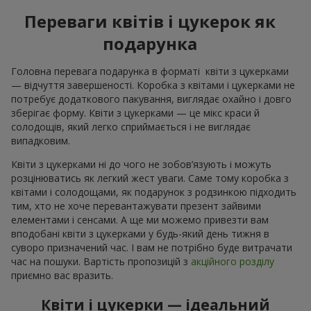
Переваги квітів і цукерок як
подарунка
Головна перевага подарунка в форматі квіти з цукерками
— відчуття завершеності. Коробка з квітами і цукерками не
потребує додаткового пакування, виглядає охайно і довго
зберігає форму. Квіти з цукерками — це мікс краси й
солодощів, який легко сприймається і не виглядає
випадковим.
Квіти з цукерками ні до чого не зобов’язують і можуть
розцінюватись як легкий жест уваги. Саме тому коробка з
квітами і солодощами, як подарунок з родзинкою підходить
тим, хто не хоче перевантажувати презент зайвими
елементами і сенсами. А ще ми можемо привезти вам
вподобані квіти з цукерками у будь-який день тижня в
суворо призначений час. І вам не потрібно буде витрачати
час на пошуки. Вартість пропозицій з
акційного розділу
приємно вас вразить.
Квіти і цукерки — ідеальний