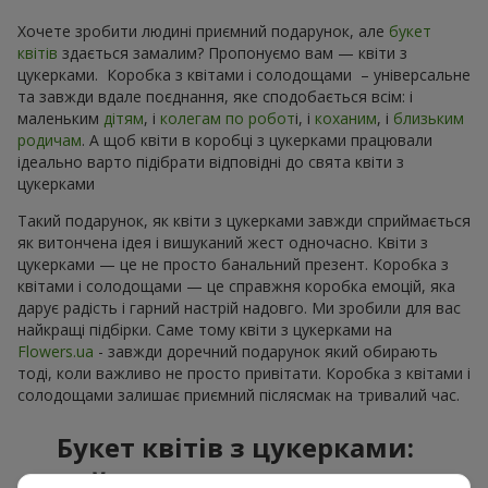
Хочете зробити людині приємний подарунок, але
букет
квітів
здається замалим? Пропонуємо вам — квіти з
цукерками. Коробка з квітами і солодощами – універсальне
та завжди вдале поєднання, яке сподобається всім: і
маленьким
дітям
, і
колегам по робот
і, і
коханим
, і
близьким
родичам
. А щоб квіти в коробці з цукерками працювали
ідеально варто підібрати відповідні до свята квіти з
цукерками
Такий подарунок, як квіти з цукерками завжди сприймається
як витончена ідея і вишуканий жест одночасно. Квіти з
цукерками — це не просто банальний презент. Коробка з
квітами і солодощами — це справжня коробка емоцій, яка
дарує радість і гарний настрій надовго. Ми зробили для вас
найкращі підбірки. Саме тому квіти з цукерками на
Flowers.ua
- завжди доречний подарунок який обирають
тоді, коли важливо не просто привітати. Коробка з квітами і
солодощами залишає приємний післясмак на тривалий час.
Букет квітів з цукерками:
найкраще поєднання для