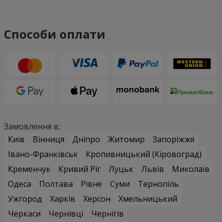
Способи оплати
Замовлення в:
Київ
Вінниця
Дніпро
Житомир
Запоріжжя
Івано-Франківськ
Кропивницький (Кіровоград)
Кременчук
Кривий Ріг
Луцьк
Львів
Миколаїв
Одеса
Полтава
Рівне
Суми
Тернопіль
Ужгород
Харків
Херсон
Хмельницький
Черкаси
Чернівці
Чернігів