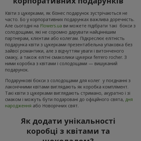
корпоративних подарунків
Квіти з цукерками, як бізнес подарунок зустрічаються не
часто. Бо у корпоративних подарунках важлива доречність.
Але сьогодні на
Flowers.ua
ви можете підібрати такі бокси з
солодощами, які не соромно дарувати найціннішим
партнерам, клієнтам або колегам. Підкреслює елітність
подарунка квіти з цукерками презентабельна упаковка без
зайвої романтики, але з відчуттям уваги і витонченого
смаку, а також елітні смаколики цукерки ferrero rocher. З
ними коробка з квітами і солодощами — вишуканий
подарунок.
Подарункові бокси з солодощами для колег у поєднанні з
лаконічними квітами виглядають як коробка комплімент.
Такі квіти з цукерками виглядають стримано, акуратно і зі
смаком і можуть бути подаровані до офіційного свята,
дня
народження
або Новорічних свят.
Як додати унікальності
коробці з квітами та
шоколадом?