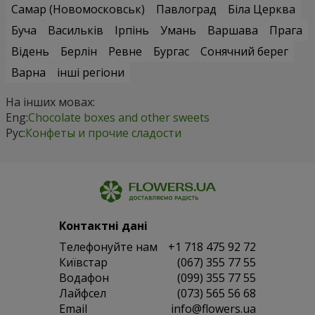
Самар (Новомосковськ)
Павлоград
Біла Церква
Буча
Васильків
Ірпінь
Умань
Варшава
Прага
Відень
Берлін
Ревне
Бургас
Сонячний берег
Варна
інші регіони
На інших мовах:
Eng:
Chocolate boxes and other sweets
Рус:
Конфеты и прочие сладости
Контактні дані
Телефонуйте нам
+1 718 475 92 72
Київстар
(067) 355 77 55
Водафон
(099) 355 77 55
Лайфсел
(073) 565 56 68
Email
info@flowers.ua