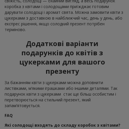
свіжість, солодощі — охайний вигляд, а весь подарунок
коробка з квітами і солодощами приїжджає готовим
дарувати солодощі і аромат свята. Можна замовити квіти з
цукерками з доставкою в найближчий час, день у день, або
експрес рішення, якщо солодкий презент потрібен
терміново.
Додаткові варіанти
подарунків до квітів з
цукерками для вашого
презенту
За бажанням квіти з цукерками можна доповнити
листівками, м’якими іграшками або іншими деталями. Так
подарунок квіти з цукерками стає ще більш особистим і
перетворюється на стильний презент, який
запам’ятовується.
FAQ
Які солодощі входять до складу коробок з квітами?