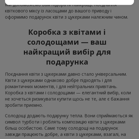
Ми допоможемо вам підібрати найкраще поєднання
квіткового міксу із ласощами до вашого приводу і
оформимо подарунок квіти з цукерками належним чином.
Коробка з квітами і
солодощами — ваш
найкращий вибір для
подарунка
Поєднання квіти з цукерками давно стало універсальним.
Квіти з цукерками однаково добре підходять і для
романтичних моментів, і для нейтральних привітань.
Коробка з квітами і солодощами — елегантний вибір, коли
не хочеться ризикувати купити щось не те, але є бажання
зробити приємно.
Солодощі додають подарунку тепла. Вони сприймаються як
символ турботи і роблять композицію квіти з цукерками
більш особистою. Саме тому солодощі на подарунок
завжди працюють добре, а квіти з цукерками, взагалі, на