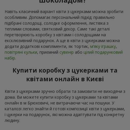
Навіть класичний варіант квіти з цукерками можна зробити
особливим. Допомагає персональний підхід: правильно
підібрані солодощі, солодке оформлення, листівка з
теплими словами, святковий декор. Саме такі деталі
перетворюють коробку з квітами і солодощами на
ексклюзивний подарунок. А ще в квіти з цукерками можна
додати додаткові компліменти, як тортик,
м’яку іграшку
,
повітряні кульки
, приємний
сувенір
або
цілий подарунковий
набір.
Купити коробку з цукерками та
квітами онлайн в Києві
Квіти з цукерками зручно обрати та замовити не виходячи з
дома. Ви можете купити коробку з цукерками та квітами
онлайн в м Брюховичі, не витрачаючи час на пошуки. У
каталозі легко знайти й готові композиції квіти з цукерками,
і цукерки на подарунок, які можна адаптувати під конкретну
людину.