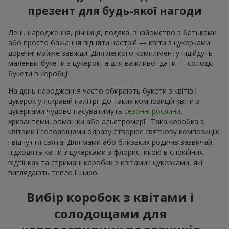
презент для будь-якої нагоди
День народження, річниця, подяка, знайомство з батьками
або просто бажання підняти настрій — квіти з цукерками
доречні майже завжди. Для легкого компліменту підійдуть
маленькі букети з цукерок, а для важливої дати — солодкі
букети в коробці.
На день народження часто обирають букети з квітів і
цукерок у яскравій палітрі. До таких композицій квіти з
цукерками чудово пасуватимуть
сезонні рослини
,
хризантеми, ромашки або альстромерії. Така коробка з
квітами і солодощами одразу створює святкову композицію
і відчуття свята. Для мами або близьких родичів зазвичай
підходять квіти з цукерками з флористикою в спокійних
відтінках та стримані коробки з квітами і цукерками, які
виглядають тепло і щиро.
Вибір коробок з квітами і
солодощами для