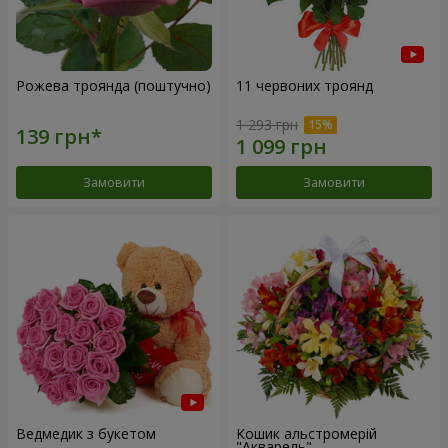
Рожева троянда (поштучно)
11 червоних троянд
1 293 грн
Замовити
Замовити
Ведмедик з букетом
Кошик альстромерій
"Акварель"