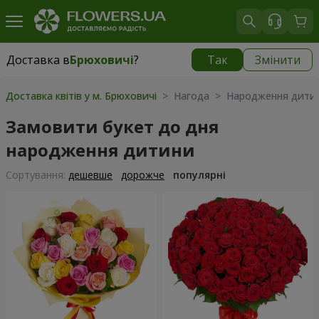
Доставка в
Брюховичі
?
Так
Змінити
Доставка в
Брюховичі
|
безкоштовно
Доставка квітів у м. Брюховичі
> Нагода > Народження дити
Замовити букет до дня
народження дитини
Сортування:
дешевше
дорожче
популярні