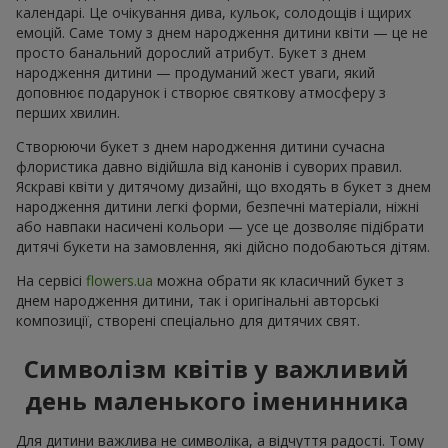
календарі. Це очікування дива, кульок, солодощів і щирих
емоцій. Саме тому з днем народження дитини квіти — це не
просто банальний дорослий атрибут. Букет з днем
народження дитини — продуманий жест уваги, який
доповнює подарунок і створює святкову атмосферу з
перших хвилин.
Створюючи букет з днем народження дитини сучасна
флористика давно відійшла від канонів і суворих правил.
Яскраві квіти у дитячому дизайні, що входять в букет з днем
народження дитини легкі форми, безпечні матеріали, ніжні
або навпаки насичені кольори — усе це дозволяє підібрати
дитячі букети на замовлення, які дійсно подобаються дітям.
На сервісі
flowers.ua
можна обрати як класичний букет з
днем народження дитини, так і оригінальні авторські
композиції, створені спеціально для дитячих свят.
Символізм квітів у важливий
день маленького іменинника
Для дитини важлива не символіка, а відчуття радості. Тому