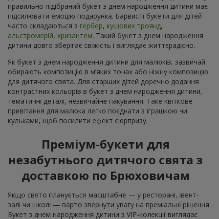
правильно підібраний букет з днем народження дитини має
підсилювати емоцію подарунка. Барвисті букети для дітей
часто складаються з
гербер
,
кущових троянд
,
альстромерій
,
хризантем
. Такий букет з днем народження
дитини довго зберігає свіжість і виглядає життєрадісно.
Як букет з днем народження дитини для малюків, зазвичай
обирають композицію в м’яких тонах або ніжну композицію
для дитячого свята. Для старших дітей доречно додання
контрастних кольорів в букет з днем народження дитини,
тематичні деталі, незвичайне пакування. Таке квіткове
привітання для малюка легко поєднати з іграшкою чи
кульками, щоб посилити ефект сюрпризу.
Преміум-букети для
незабутнього дитячого свята з
доставкою по Брюховичам
Якщо свято планується масштабне — у ресторані, івент-
залі чи школі — варто звернути увагу на преміальні рішення.
Букет з днем народження дитини з VIP-колекції виглядає