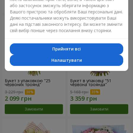
або застосунок зможуть зберігати інформацію з
Замовити
Замовити
Вашого пристрою та обробляти Ваші персональні дані.
Деякі постачальники можуть використовувати Ваші
дані на підставі законного інтересу. Ви можете змінити
свій вибір пізніше через посилання внизу сторінки.
Прийняти всі
Налаштувати
Букет з упаковкою "25
Букет в упаковці "51
червоних троянд"
червона троянда"
3 229 грн
5 168 грн
Замовити
Замовити