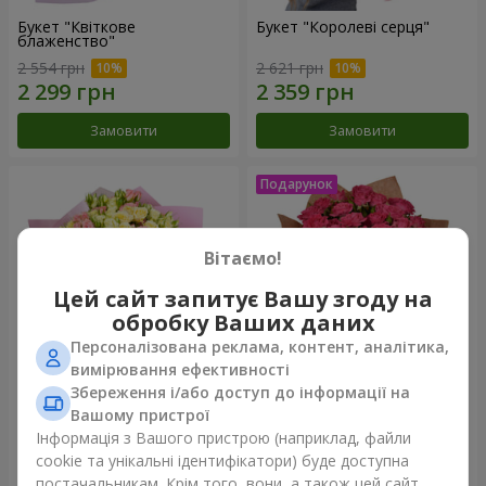
Букет "Квіткове
Букет "Королеві серця"
блаженство"
2 554 грн
2 621 грн
Замовити
Замовити
Вітаємо!
Цей сайт запитує Вашу згоду на
обробку Ваших даних
Персоналізована реклама, контент, аналітика,
вимірювання ефективності
Збереження і/або доступ до інформації на
Мікс "Планета троянд" із 51
Букет "Чарівність" з
Вашому пристрої
кущової троянди
повітряними кульками
Інформація з Вашого пристрою (наприклад, файли
6 540 грн
2 624 грн
cookie та унікальні ідентифікатори) буде доступна
постачальникам. Крім того, вони, а також цей сайт