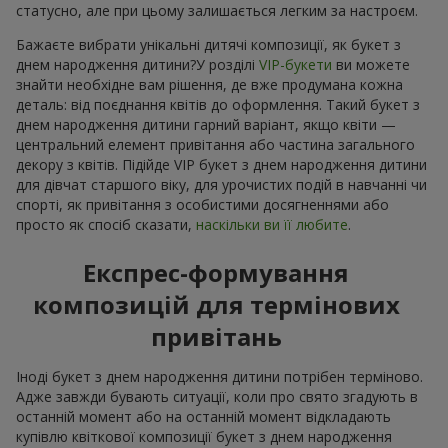
статусно, але при цьому залишається легким за настроєм.
Бажаєте вибрати унікальні дитячі композиції, як букет з
днем народження дитини?У розділі
VIP-букети
ви можете
знайти необхідне вам рішення, де вже продумана кожна
деталь: від поєднання квітів до оформлення. Такий букет з
днем народження дитини гарний варіант, якщо квіти —
центральний елемент привітання або частина загального
декору з квітів. Підійде VIP букет з днем народження дитини
для дівчат старшого віку, для урочистих подій в навчанні чи
спорті, як привітання з особистими досягненнями або
просто як спосіб сказати,
наскільки ви її любите
.
Експрес-формування
композицій для термінових
привітань
Іноді букет з днем народження дитини потрібен терміново.
Адже завжди бувають ситуації, коли про свято згадують в
останній момент або на останній момент відкладають
купівлю квіткової композиції букет з днем народження