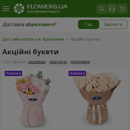
Доставка в
Брюховичі
?
Так
Змінити
Доставка в
Брюховичі
|
безкоштовно
Доставка квітів у м. Брюховичі
> Акційні букети
Акційні букети
Сортування:
дешевше
дорожче
популярні