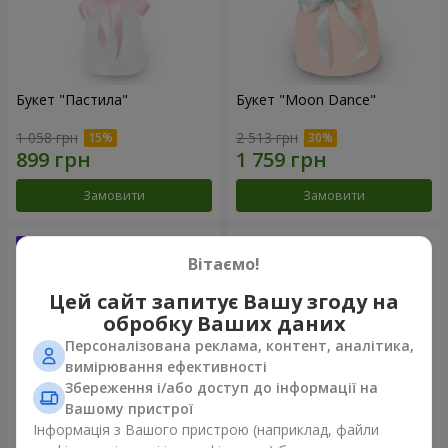
Букет "Пастила"
Букет "Moon Dance"
1 058 грн
2 513 грн
Замовити
Замовити
Вітаємо!
Цей сайт запитує Вашу згоду на
обробку Ваших даних
Персоналізована реклама, контент, аналітика,
вимірювання ефективності
Збереження і/або доступ до інформації на
Вашому пристрої
Інформація з Вашого пристрою (наприклад, файли
Букет "Kamaliya"
Бенто-букет "Bertha"