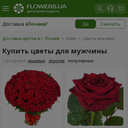
Доставка в
Почаев
?
Да
Сменить
Доставка в
Почаев
|
1000 грн
Доставка цветов в г. Почаев
> Кому > Цветы мужчине
Купить цветы для мужчины
Cортировка:
дешевые
дорогие
популярные