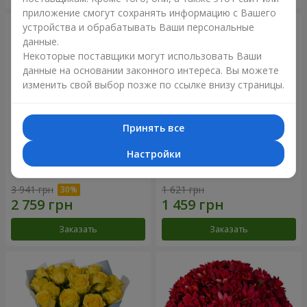
приложение смогут сохранять информацию с Вашего
устройства и обрабатывать Ваши персональные
данные.
Некоторые поставщики могут использовать Ваши
данные на основании законного интереса. Вы можете
изменить свой выбор позже по ссылке внизу страницы.
Принять все
Настройки
Букет "Крещатик"
Букет "Мы и лето"
3 941 грн
1 621 грн
Заказать
Заказать