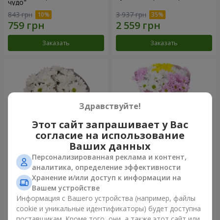
чудо"
843 грн
3 937 грн
Заказать
Заказать
Здравствуйте!
Этот сайт запрашивает у Вас
согласие на использование
Ваших данных
Персонализированная реклама и контент,
Букет "Киото" из 5 белых
Букет "Времена года"
аналитика, определение эффективности
хризантем
Хранение и/или доступ к информации на
1 110 грн
1 249 грн
Вашем устройстве
Информация с Вашего устройства (например, файлы
cookie и уникальные идентификаторы) будет доступна
Заказать
Заказать
поставщикам. Кроме того, они, а также этот сайт или