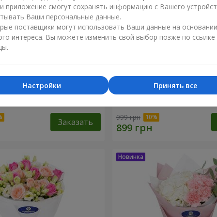
ли приложение смогут сохранять информацию с Вашего устройст
тывать Ваши персональные данные.
рые поставщики могут использовать Ваши данные на основани
ого интереса. Вы можете изменить свой выбор позже по ссылке
цы.
Настройки
Принять все
ола" из 9 хризантем
Букет "Белая гортензия"
999 грн
Заказать