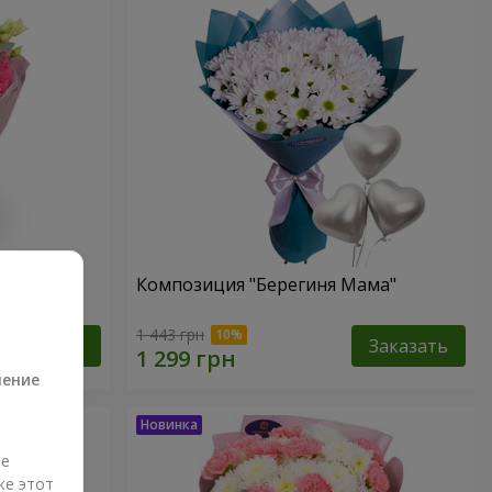
Композиция "Берегиня Мама"
а
1 443 грн
Заказать
Заказать
ление
ые
же этот