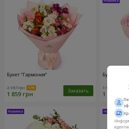
Букет "Гармония"
Букет "El M
2 187 грн
1 952 грн
Заказать
Пе
эф
Хр
Информ
иденти