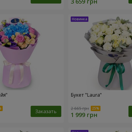
йя"
Букет "Laura"
2 665 грн
Заказать