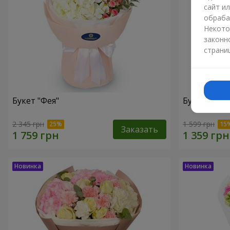
сайт и
обраба
Некото
законн
страни
Букет "Фея"
Букет "Юрм
2 345 грн
1 599 грн
Заказать