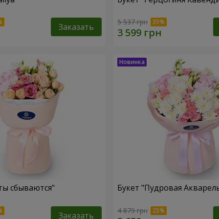
5 537 грн
Заказать
ты сбываются"
Букет "Пудровая Акварел
4 879 грн
Заказать