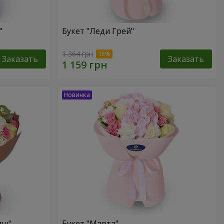
"
Букет "Леди Грей"
1 364 грн
Заказать
Заказать
иш"
Букет "Марта"