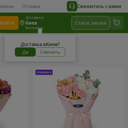
азины
Отзывы
Свяжитесь с нами
Доставка в
Найти
Киев
Cтатус заказа
бесплатно
Доставка в
Киев
?
Да
Сменить