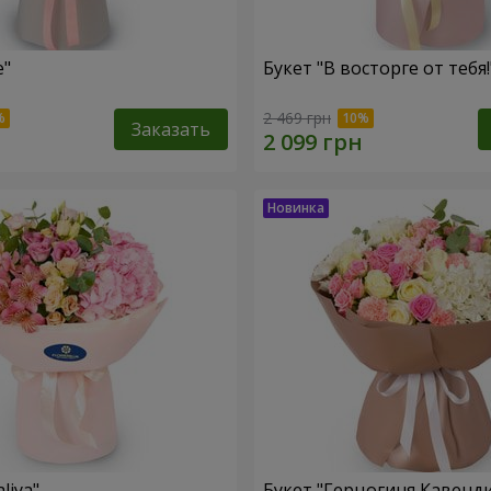
le"
Букет "В восторге от тебя!
2 469 грн
Заказать
liya"
Букет "Герцогиня Кавенд