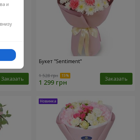
ва и
и
 внизу
Букет "Sentiment"
1 528 грн
Заказать
Заказать