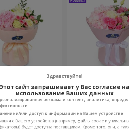
onte"
Букет "Margaret"
Здравствуйте!
Этот сайт запрашивает у Вас согласие н
1 732 грн
Заказать
использование Ваших данных
рсонализированная реклама и контент, аналитика, опреде
фективности
анение и/или доступ к информации на Вашем устройстве
ация с Вашего устройства (например, файлы cookie и уникальн
фикаторы) будет доступна поставщикам. Кроме того, они, а так