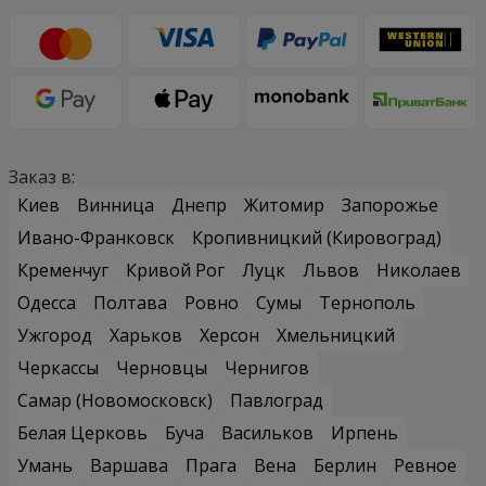
Заказ в:
Киев
Винница
Днепр
Житомир
Запорожье
Ивано-Франковск
Кропивницкий (Кировоград)
Кременчуг
Кривой Рог
Луцк
Львов
Николаев
Одесса
Полтава
Ровно
Сумы
Тернополь
Ужгород
Харьков
Херсон
Хмельницкий
Черкассы
Черновцы
Чернигов
Самар (Новомосковск)
Павлоград
Белая Церковь
Буча
Васильков
Ирпень
Умань
Варшава
Прага
Вена
Берлин
Ревное