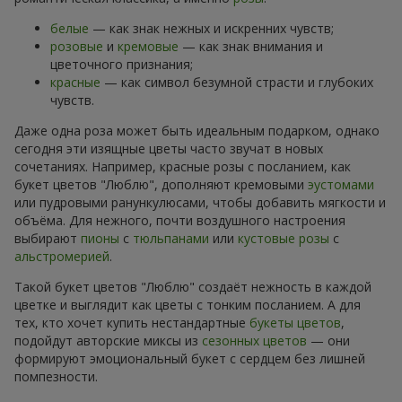
белые
— как знак нежных и искренних чувств;
розовые
и
кремовые
— как знак внимания и
цветочного признания;
красные
— как символ безумной страсти и глубоких
чувств.
Даже одна роза может быть идеальным подарком, однако
сегодня эти изящные цветы часто звучат в новых
сочетаниях. Например, красные розы с посланием, как
букет цветов "Люблю", дополняют кремовыми
эустомами
или пудровыми ранункулюсами, чтобы добавить мягкости и
объёма. Для нежного, почти воздушного настроения
выбирают
пионы
с
тюльпанами
или
кустовые розы
с
альстромерией
.
Такой букет цветов "Люблю" создаёт нежность в каждой
цветке и выглядит как цветы с тонким посланием. А для
тех, кто хочет купить нестандартные
букеты цветов
,
подойдут авторские миксы из
сезонных цветов
— они
формируют эмоциональный букет с сердцем без лишней
помпезности.