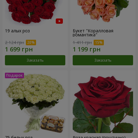
19 алых роз
Букет "Коралловая
романтика"
2 124 грн
1 411 грн
Заказать
Заказать
75 белых роз
Роза красная (поштучно)