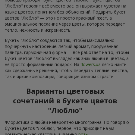
"Люблю" говорит всё вместо вас; он выражает чувства на
языке цветов, понятном без объяснений. Подарить букет
цветов "Люблю" — это не просто красивый жест, а
эмоциональное послание через цветы, которое передаёт
тепло, нежность и искренность.
Букеты "Люблю" создаются так, чтобы максимально
подчеркнуть настроение. Лёгкий аромат, продуманная
палитра, гармоничная форма — всё работает на то, чтобы
букет цветов "Люблю" выглядел как знак любви в цветах, а
не просто формальный подарок. На
flowers.ua
легко найти
как сдержанные решения, чтобы передать тёплые чувства,
так и яркие композиции, говорящие языком страсти.
Варианты цветовых
сочетаний в букете цветов
"Люблю"
Флористика о любви невероятно многогранна. Но говоря о
букете цветов "Люблю", первое, что приходит на ум —
романтическая классика, а именно
розы
: