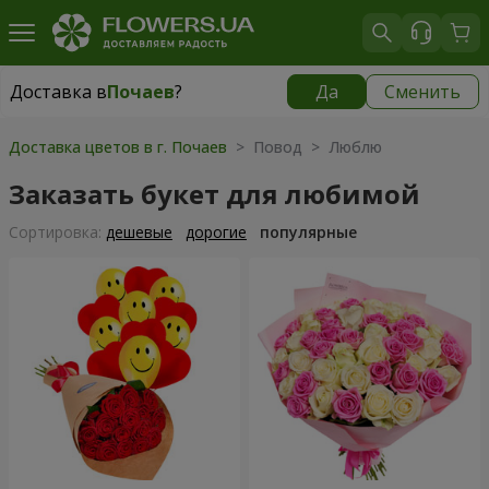
Доставка в
Почаев
?
Да
Сменить
Доставка в
Почаев
|
1000 грн
Доставка цветов в г. Почаев
> Повод > Люблю
Заказать букет для любимой
Cортировка:
дешевые
дорогие
популярные