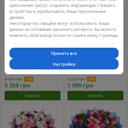
приложение смогут сохранять информацию с Вашего
устройства и обрабатывать Ваши персональные
данные.
Некоторые поставщики могут использовать Ваши
данные на основании законного интереса. Вы можете
изменить свой выбор позже по ссылке внизу страницы.
Принять все
Настройки
51 белая хризантема
Романтический букет
"Очарование"
6 305 грн
2 221 грн
Заказать
Заказать