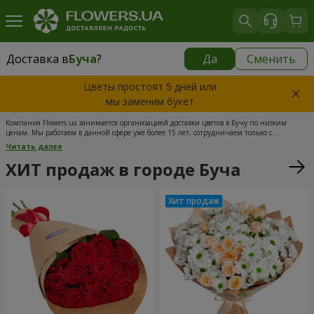
Доставка в
Буча
?
Да
Сменить
Доставка в
Буча
|
бесплатно
Цветы простоят 5 дней или
мы заменим букет
Компания Flowers.ua занимается организацией доставки цветов в Бучу по низким
ценам. Мы работаем в данной сфере уже более 15 лет, сотрудничаем только с
проверенными поставщиками, а сеть наших цветочных мастерских самая большая в
Читать далее
стране. В нашем ассортименте представлены только лучшие и самые свежие цветы,
что обеспечивается прямыми поставками из лучших теплиц Украины. Наши
ХИТ продаж в городе Буча
операторы всегда онлайн, а курьерская доставка цветов по Буче осуществляется в четко
оговоренные сроки, включая праздничные и выходные дни. Букет можно дополнить
открыткой, сладостями, воздушными шариками и прочими подарками. Закажите
цветы сегодня и мы доставим радость вашим близким!