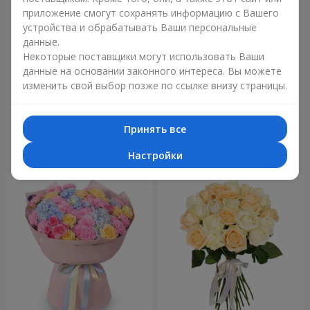
приложение смогут сохранять информацию с Вашего
устройства и обрабатывать Ваши персональные
данные.
Некоторые поставщики могут использовать Ваши
данные на основании законного интереса. Вы можете
Букет "Нежный оттенок"
Букет "Blue ball"
изменить свой выбор позже по ссылке внизу страницы.
4 513 грн
3 284 грн
Принять все
Заказать
Заказать
Настройки