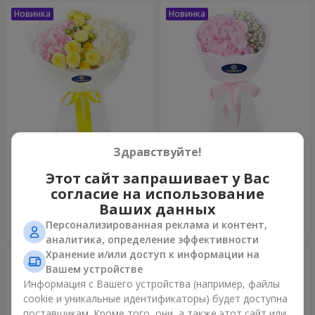
Здравствуйте!
Букет "Монтана"
Букет "Пастила"
Этот сайт запрашивает у Вас
2 284 грн
1 128 грн
согласие на использование
Ваших данных
Заказать
Заказать
Персонализированная реклама и контент,
аналитика, определение эффективности
Хранение и/или доступ к информации на
Вашем устройстве
Информация с Вашего устройства (например, файлы
cookie и уникальные идентификаторы) будет доступна
поставщикам. Кроме того, они, а также этот сайт или