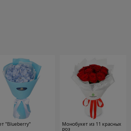
ет "Blueberry"
Монобукет из 11 красных
роз