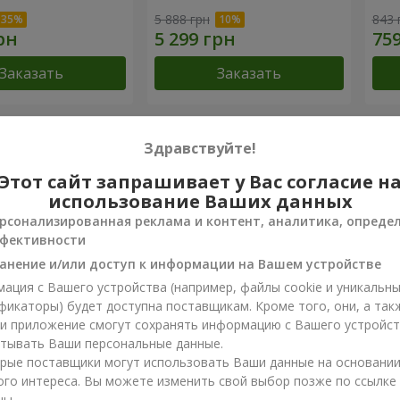
5 888 грн
843 
Заказать
Заказать
 достижения
Здравствуйте!
Этот сайт запрашивает у Вас согласие н
Доставка цветов года в Украине
Луч
использование Ваших данных
«Выбор страны»
«Ukr
рсонализированная реклама и контент, аналитика, опреде
2026 год
20
фективности
анение и/или доступ к информации на Вашем устройстве
ация с Вашего устройства (например, файлы cookie и уникальн
ы о товаре
5
из
5
фикаторы) будет доступна поставщикам. Кроме того, они, а так
ли приложение смогут сохранять информацию с Вашего устройст
тывать Ваши персональные данные.
рые поставщики могут использовать Ваши данные на основани
28.06.2026
ого интереса. Вы можете изменить свой выбор позже по ссылке
 большое!
цы.