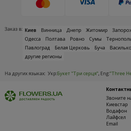
Заказ в:
Киев
Винница
Днепр
Житомир
Запоро
Одесса
Полтава
Ровно
Сумы
Тернопол
Павлоград
Белая Церковь
Буча
Васильк
другие регионы
На других языках:
Укр:
Букет "Три серця"
Eng:
"Three H
Контактн
Звоните н
Киевстар
Водафон
Лайфсел
Email