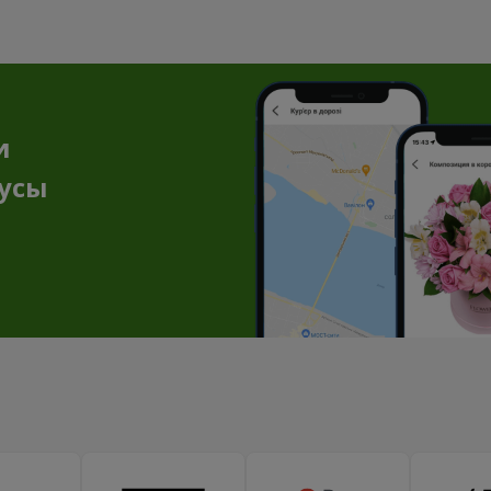
и
нусы