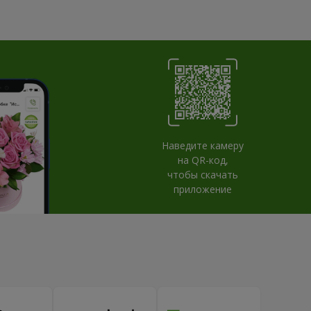
Наведите камеру
на QR-код,
чтобы скачать
приложение