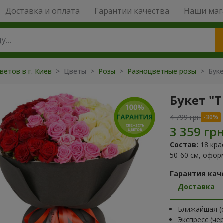
Доставка и оплата
Гарантии качества
Наши маг
ветов в г. Киев
> Цветы >
Розы
>
Разноцветные розы
> Буке
Букет "
4 799 грн
Состав:
18 кра
50-60 см, офо
Гарантия кач
Доставка
Ближайшая (с
Экспресс (че