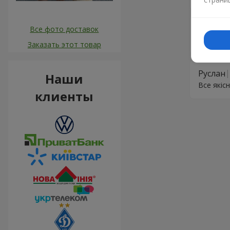
Володи
Все фото доставок
Доставка
Заказать этот товар
Руслан
Наши
Все якіс
клиенты