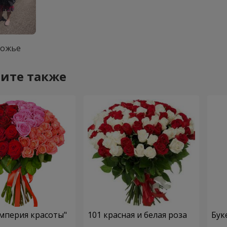
рожье
ите также
мперия красоты"
101 красная и белая роза
Бук