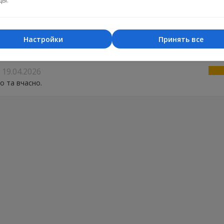
мир
28.05.2026
Настройки
Принять все
 вчасно,квіти свіженькі.Дякую.
19.04.2026
но та вчасно.