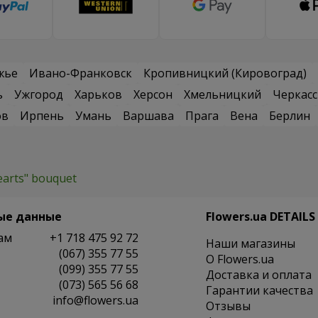
жье
Ивано-Франковск
Кропивницкий (Кировоград)
ь
Ужгород
Харьков
Херсон
Хмельницкий
Черкас
ов
Ирпень
Умань
Варшава
Прага
Вена
Берлин
earts" bouquet
ые данные
Flowers.ua DETAILS
ам
+1 718 475 92 72
Наши магазины
(067) 355 77 55
O Flowers.ua
(099) 355 77 55
Доставка и оплата
(073) 565 56 68
Гарантии качества
info@flowers.ua
Отзывы