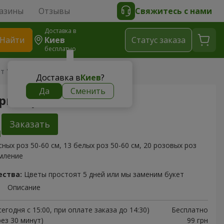
азины
Отзывы
Свяжитесь с нами
Доставка в
Найти
Киев
Cтатус заказа
бесплатно
т "Три сердца"
Доставка в
Киев
?
Да
Сменить
Три сердца"
Заказать
сных роз 50-60 см, 13 белых роз 50-60 см, 20 розовых роз
рмление
ества:
Цветы простоят 5 дней или мы заменим букет
Описание
егодня с 15:00, при оплате заказа до 14:30)
Бесплатно
рез 30 минут)
99 грн