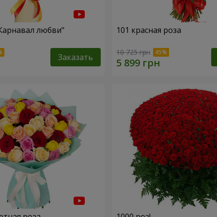
"Карнавал любви"
101 красная роза
10 725 грн
Заказать
етная роза
1000 роз!