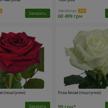
100 832 грн
Заказать
ая (поштучно)
Роза белая (поштучно)
Заказать