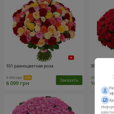
101 разноцветная роза
301 красна
9 383 грн
25 998 грн
Заказать
Пе
эф
Хр
Информ
иденти