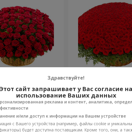
я роза
501 красная роза
Здравствуйте!
Этот сайт запрашивает у Вас согласие н
52 107 грн
Заказать
использование Ваших данных
рсонализированная реклама и контент, аналитика, опреде
фективности
анение и/или доступ к информации на Вашем устройстве
ация с Вашего устройства (например, файлы cookie и уникальн
фикаторы) будет доступна поставщикам. Кроме того, они, а так