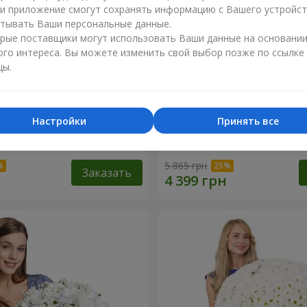
ли приложение смогут сохранять информацию с Вашего устройст
тывать Ваши персональные данные.
рые поставщики могут использовать Ваши данные на основани
ого интереса. Вы можете изменить свой выбор позже по ссылке
цы.
Настройки
Принять все
 роза
Корзина "С наилучшими
пожеланиями!"
5 865 грн
Заказать