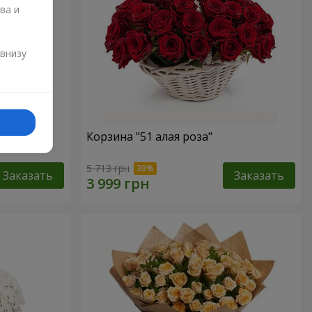
ва и
и
 внизу
Корзина "51 алая роза"
5 713 грн
Заказать
Заказать