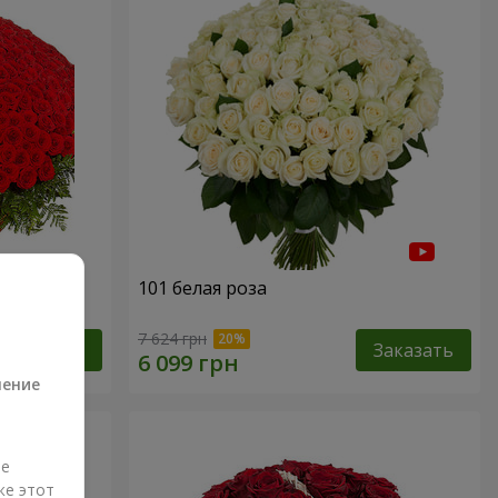
101 белая роза
а
7 624 грн
Заказать
Заказать
ление
ые
же этот