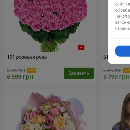
сайт и
обраба
Некото
законн
страни
101 розовая роза
51 розовая
8 799 грн
5 845 грн
Заказать