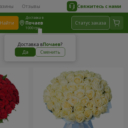
азины
Отзывы
Свяжитесь с нами
Доставка в
Найти
Почаев
Cтатус заказа
1000 грн
Доставка в
Почаев
?
Да
Сменить