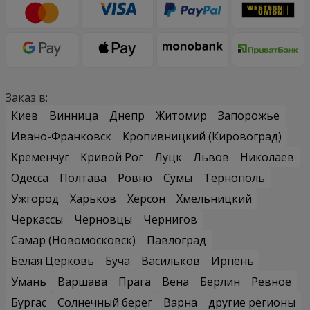
Заказ в:
Киев
Винница
Днепр
Житомир
Запорожье
Ивано-Франковск
Кропивницкий (Кировоград)
Кременчуг
Кривой Рог
Луцк
Львов
Николаев
Одесса
Полтава
Ровно
Сумы
Тернополь
Ужгород
Харьков
Херсон
Хмельницкий
Черкассы
Черновцы
Чернигов
Самар (Новомосковск)
Павлоград
Белая Церковь
Буча
Васильков
Ирпень
Умань
Варшава
Прага
Вена
Берлин
Ревное
Бургас
Солнечный берег
Варна
другие регионы