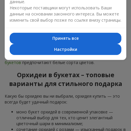
данные.
дарят
любимым женщинам
,
маме
,
девушке
,
жене
, сестре,
подруге,
коллеге
или
бизнес-партнеру
. Сегодня можно
Некоторые поставщики могут использовать Ваши
орхидеи купить недорого, а значит, шанс сделать желанный
данные на основании законного интереса. Вы можете
подарок становится еще больше.
изменить свой выбор позже по ссылке внизу страницы.
Букет из орхидей — идеальная цветочная композиция для
особого события: юбилеев,
свиданий
,
дней рождения
и
Принять все
даже
бизнес-поздравлений
.
Настройки
Для романтики выбирают нежную экзотику — букет из
орхидей в розовых и фиолетовых тонах. Для
свадебных
букетов
предпочитают белые сорта цветов.
Орхидеи в букетах – топовые
варианты для стильного подарка
Какую бы орхидею вы ни выбрали, орхидея купить — это
всегда будет удачный подарок:
моно букет орхидей в современной упаковке —
отличный выбор для тех, кто ценит элегантный
цветочный шарм в минимализме;
сочетание орхидей с розами — изысканный подарок в