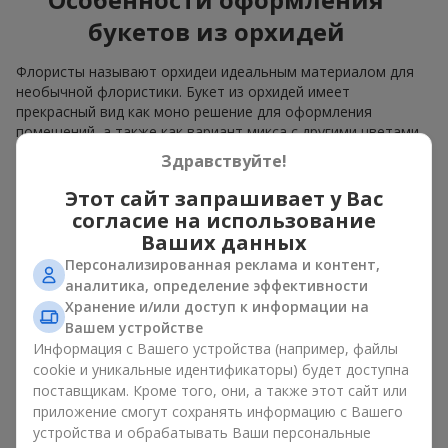
букетов из орхидей
Флористы называют орхидеи идеальным материалом для
необычной флористики. Букет из орхидей имеет
прекрасный вид как моно решение для оформления
помещений, а также как вариант микса с другими цветами,
который сохраняет свою выразительность в любом
Здравствуйте!
формате.
Этот сайт запрашивает у Вас
Благодаря своей структуре орхидея позволяет создавать
согласие на использование
композиции в классическом, минималистичном или
Ваших данных
современном стиле. Букет из орхидей эффектно смотрится
Персонализированная реклама и контент,
как в камерных, так и в масштабных работах, а её
аналитика, определение эффективности
роскошные соцветия легко становятся центральным
элементом композиции. В зависимости от оформления и
Хранение и/или доступ к информации на
сорта растений различается и цена на орхидеи. Учитывайте
Вашем устройстве
это, прежде чем заказать букет из орхидей.
Информация с Вашего устройства (например, файлы
cookie и уникальные идентификаторы) будет доступна
Кому дарят орхидеи?
поставщикам. Кроме того, они, а также этот сайт или
приложение смогут сохранять информацию с Вашего
устройства и обрабатывать Ваши персональные
Букет из орхидей универсален и может подойти любому. Их