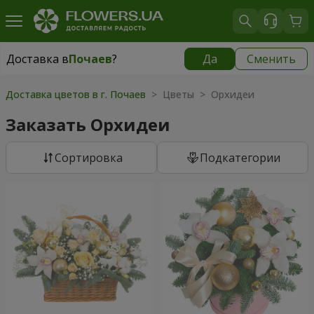
Доставка в
Почаев
?
Да
Сменить
Доставка в
Почаев
|
1000 грн
Доставка цветов в г. Почаев
> Цветы > Орхидеи
Заказать Орхидеи
Cортировка
Подкатегории