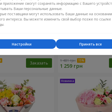
ли приложение смогут сохранять информацию с Вашего устройст
тывать Ваши персональные данные.
рые поставщики могут использовать Ваши данные на основани
ого интереса. Вы можете изменить свой выбор позже по ссылке
цы.
Настройки
Принять все
тлана"
Букет "Розовый зефир"
1 481 грн
Заказать