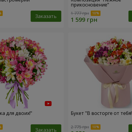
прикосновение"
1 777 грн
Заказать
ка для двоих!"
Букет "В восторге от тебя!
2 775 грн
Заказать