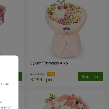
Букет "Princess Aiko"
а
4 713 грн
Заказать
Заказать
ление
ые
же этот