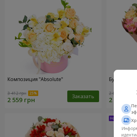
Композиция "Absolute"
Букет "Шед
3 412 грн
2 624 грн
Заказать
Пе
эф
Хр
Информ
иденти