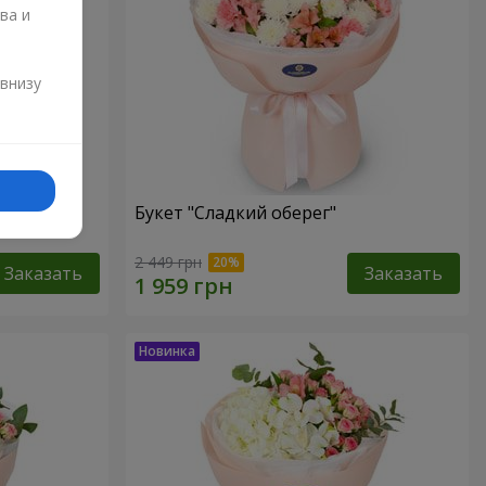
ва и
и
 внизу
Букет "Сладкий оберег"
2 449 грн
Заказать
Заказать