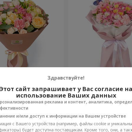
евр"
Букет "Океан цветов"
Здравствуйте!
Этот сайт запрашивает у Вас согласие н
1 443 грн
Заказать
использование Ваших данных
рсонализированная реклама и контент, аналитика, опреде
фективности
анение и/или доступ к информации на Вашем устройстве
ация с Вашего устройства (например, файлы cookie и уникальн
фикаторы) будет доступна поставщикам. Кроме того, они, а так