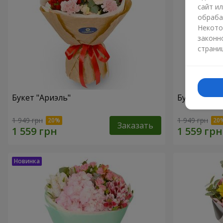
сайт и
обраба
Некото
законн
страни
Букет "Ариэль"
Букет "Све
1 949 грн
1 949 грн
Заказать