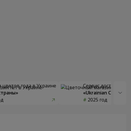
 цветов года в Украине
Сервис доставки цв
страны»
«Ukrainian Choice»
од
2025 год