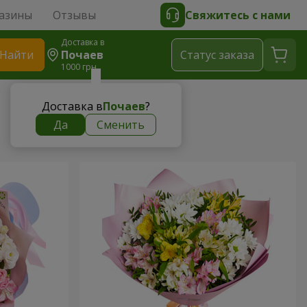
азины
Отзывы
Свяжитесь с нами
Доставка в
Найти
Почаев
Cтатус заказа
1000 грн
Доставка в
Почаев
?
Да
Сменить