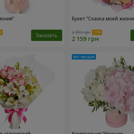
мония"
Букет "Сказка моей жизни
2 399 грн
Заказать
льстромерий
Композиция "Нежное