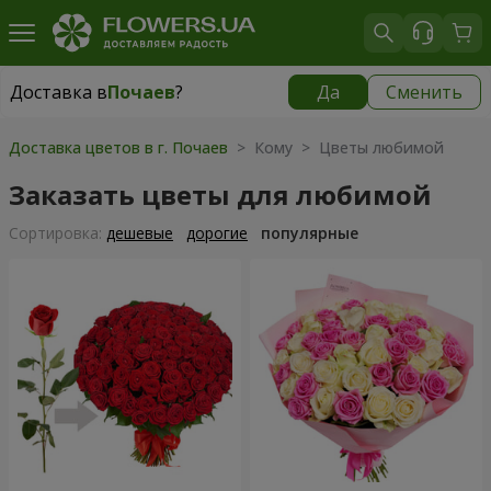
Доставка в
Почаев
?
Да
Сменить
Доставка в
Почаев
|
1000 грн
Доставка цветов в г. Почаев
> Кому > Цветы любимой
Заказать цветы для любимой
Cортировка:
дешевые
дорогие
популярные