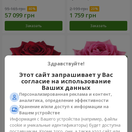
95 165 грн
2 199 грн
Заказать
Заказать
Здравствуйте!
Этот сайт запрашивает у Вас
согласие на использование
Ваших данных
Персонализированная реклама и контент,
Роза красная (поштучно)
Роза розовая (поштучно)
аналитика, определение эффективности
Хранение и/или доступ к информации на
Вашем устройстве
Информация с Вашего устройства (например, файлы
cookie и уникальные идентификаторы) будет доступна
Заказать
Заказать
поставщикам. Кроме того, они, а также этот сайт или