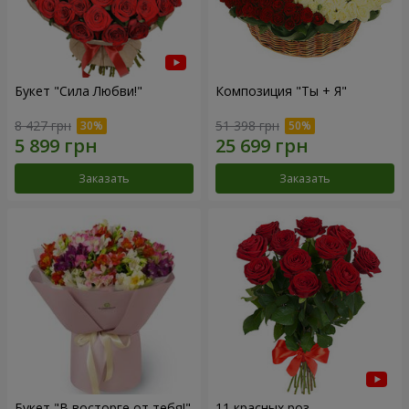
Букет "Сила Любви!"
Композиция "Ты + Я"
8 427 грн
51 398 грн
Заказать
Заказать
Букет "В восторге от тебя!"
11 красных роз