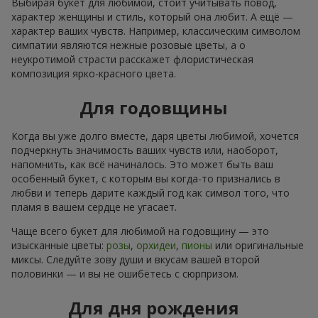
Выбирая букет для любимой, стоит учитывать повод,
характер женщины и стиль, который она любит. А ещё —
характер ваших чувств. Например, классическим символом
симпатии являются нежные розовые цветы, а о
неукротимой страсти расскажет флористическая
композиция ярко-красного цвета.
Для годовщины
Когда вы уже долго вместе, даря цветы любимой, хочется
подчеркнуть значимость ваших чувств или, наоборот,
напомнить, как всё начиналось. Это может быть ваш
особенный букет, с которым вы когда-то признались в
любви и теперь дарите каждый год как символ того, что
пламя в вашем сердце не угасает.
Чаще всего букет для любимой на годовщину — это
изысканные цветы:
розы
,
орхидеи
,
пионы
или оригинальные
миксы. Следуйте зову души и вкусам вашей второй
половинки — и вы не ошибётесь с сюрпризом.
Для дня рождения