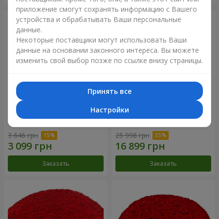
приложение смогут сохранять информацию с Вашего
устройства и обрабатывать Ваши персональные
данные.
Некоторые поставщики могут использовать Ваши
данные на основании законного интереса. Вы можете
изменить свой выбор позже по ссылке внизу страницы.
Принять все
Настройки
Корзина альстромерий
301 красная роза
"Акварель"
3 646 грн
25 998 грн
Заказать
Заказать