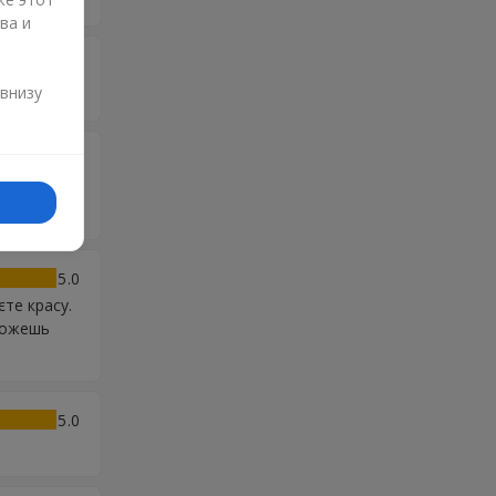
ва и
5
и
 внизу
5
іти
5
єте красу.
можешь
5