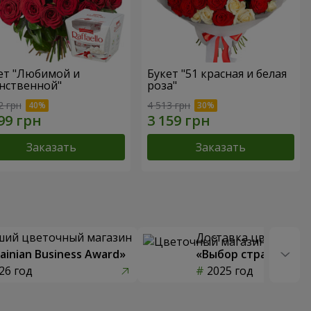
ет "Любимой и
Букет "51 красная и белая
нственной"
роза"
2 грн
4 513 грн
Заказать
Заказать
ший цветочный магазин
Доставка цветов го
ainian Business Award»
«Выбор страны»
26 год
2025 год