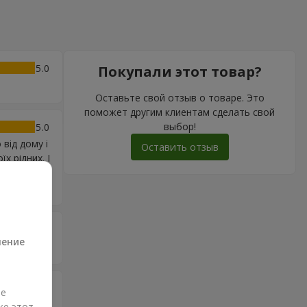
5
Покупали этот товар?
Оставьте свой отзыв о товаре. Это
поможет другим клиентам сделать свой
выбор!
5
від дому і
Оставить отзыв
х рідних. І
атись
а
5
ление
5
ые
же этот