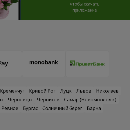
чтобы скачать
приложение
Кременчуг
Кривой Рог
Луцк
Львов
Николаев
сы
Черновцы
Чернигов
Самар (Новомосковск)
Ревное
Бургас
Солнечный берег
Варна