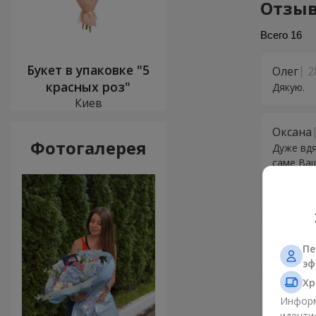
Отзыв
Всего
16
Букет в упаковке "5
Олег
2
красных роз"
Дякую.
Киев
Оксана
Фотогалерея
Дуже вдя
саме Ваш
кожен ра
любленим
Дмитр
Пе
Дякую за
эф
Хр
Віталій
Информ
Круто, в
иденти