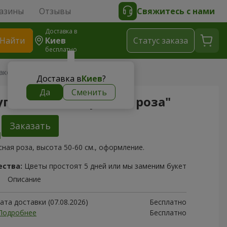
азины
Отзывы
Свяжитесь с нами
Доставка в
Найти
Киев
Cтатус заказа
бесплатно
аковке "51 красная роза"
Доставка в
Киев
?
Да
Сменить
упаковке "51 красная роза"
Заказать
сная роза, высота 50-60 см., оформление.
ества:
Цветы простоят 5 дней или мы заменим букет
Описание
та доставки (07.08.2026)
Бесплатно
Подробнее
Бесплатно