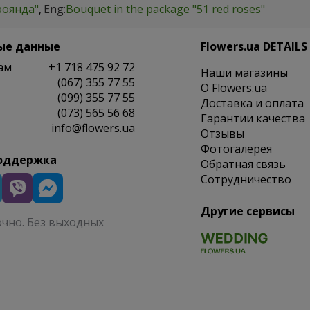
роянда"
Eng:
Bouquet in the package "51 red roses"
ые данные
Flowers.ua DETAILS
ам
+1 718 475 92 72
Наши магазины
(067) 355 77 55
O Flowers.ua
(099) 355 77 55
Доставка и оплата
(073) 565 56 68
Гарантии качества
info@flowers.ua
Отзывы
Фотогалерея
оддержка
Обратная связь
Сотрудничество
Другие сервисы
очно. Без выходных