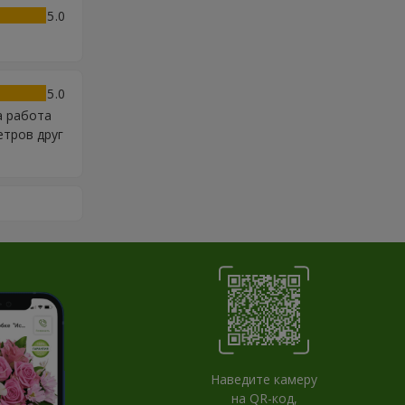
5
5
а работа
етров друг
Наведите камеру
на QR-код,