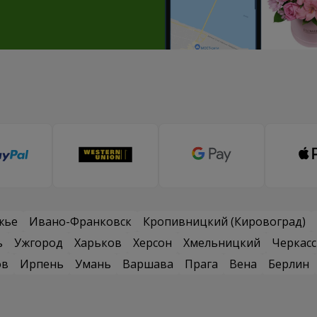
жье
Ивано-Франковск
Кропивницкий (Кировоград)
ь
Ужгород
Харьков
Херсон
Хмельницкий
Черкас
ов
Ирпень
Умань
Варшава
Прага
Вена
Берлин