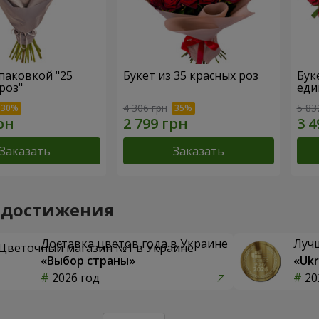
упаковкой "25
Букет из 35 красных роз
Бук
роз"
еди
4 306 грн
5 83
Заказать
Заказать
 достижения
Доставка цветов года в Украине
Луч
«Выбор страны»
«Ukr
2026 год
20