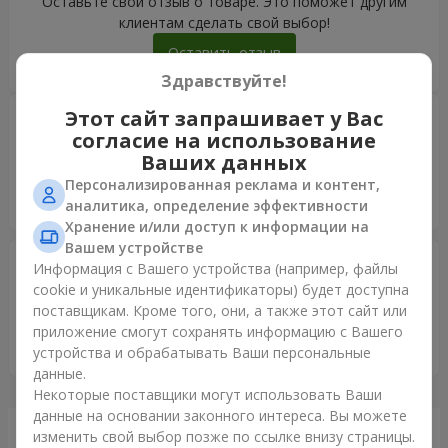
Оставьте свой отзыв о товаре. Это поможет другим
клиентам сделать свой выбор!
Оставить отзыв
Здравствуйте!
Этот сайт запрашивает у Вас
Oleksii Shevchenko
07.09.2022
согласие на использование
5
Ваших данных
Спасибо вам большое , невероятный обслуживание
клиентов , всё во время , все очень счастливы , спасибо
Персонализированная реклама и контент,
вам большое
аналитика, определение эффективности
Хранение и/или доступ к информации на
Вашем устройстве
Oleksii Shevchenko
07.09.2022
Информация с Вашего устройства (например, файлы
5
cookie и уникальные идентификаторы) будет доступна
Спасибо вам большое , невероятный обслуживание
поставщикам. Кроме того, они, а также этот сайт или
клиентов , всё во время , все очень счастливы , спасибо
приложение смогут сохранять информацию с Вашего
вам большое ❤️❤️❤️
устройства и обрабатывать Ваши персональные
данные.
Некоторые поставщики могут использовать Ваши
данные на основании законного интереса. Вы можете
Только что доставили
изменить свой выбор позже по ссылке внизу страницы.