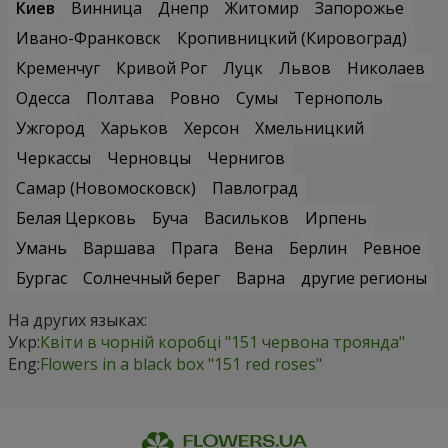
Киев
Винница
Днепр
Житомир
Запорожье
Ивано-Франковск
Кропивницкий (Кировоград)
Кременчуг
Кривой Рог
Луцк
Львов
Николаев
Одесса
Полтава
Ровно
Сумы
Тернополь
Ужгород
Харьков
Херсон
Хмельницкий
Черкассы
Черновцы
Чернигов
Самар (Новомосковск)
Павлоград
Белая Церковь
Буча
Васильков
Ирпень
Умань
Варшава
Прага
Вена
Берлин
Ревное
Бургас
Солнечный берег
Варна
другие регионы
На других языках:
Укр:
Квіти в чорній коробці "151 червона троянда"
Eng:
Flowers in a black box "151 red roses"