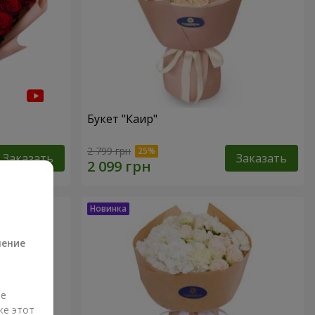
Букет "Каир"
2 799 грн
Заказать
Заказать
а
ление
ые
же этот