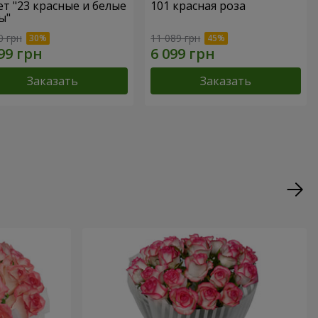
ет "23 красные и белые
101 красная роза
ы"
0 грн
11 089 грн
Заказать
Заказать