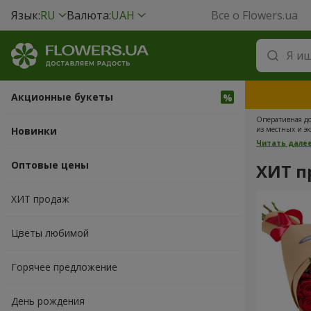
Язык:
RU
Валюта:
UAH
Все о Flowers.ua
Акционные букеты
Оперативная до
Новинки
из местных и э
курьер прибудет
Читать дале
конкуренции.
Оптовые цены
ХИТ п
ХИТ продаж
Цветы любимой
Горячее предложение
День рождения