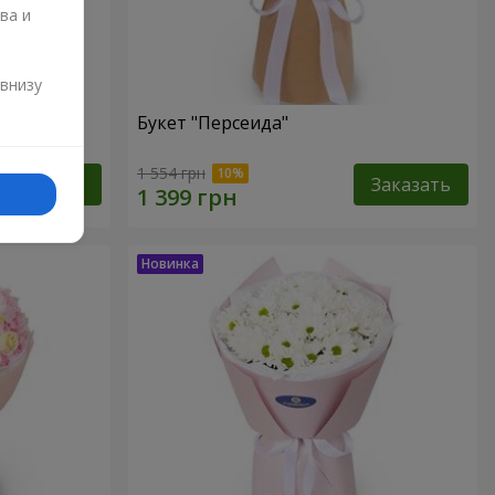
ва и
и
 внизу
Букет "Персеида"
1 554 грн
Заказать
Заказать