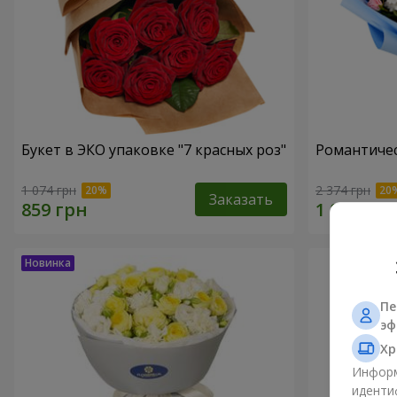
Букет в ЭКО упаковке "7 красных роз"
Романтичес
1 074 грн
2 374 грн
Заказать
Пе
эф
Хр
Информ
иденти