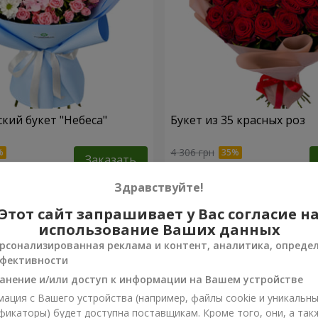
кий букет "Небеса"
Букет из 35 красных роз
4 306 грн
Заказать
Здравствуйте!
Этот сайт запрашивает у Вас согласие н
использование Ваших данных
рсонализированная реклама и контент, аналитика, опреде
фективности
анение и/или доступ к информации на Вашем устройстве
ация с Вашего устройства (например, файлы cookie и уникальн
фикаторы) будет доступна поставщикам. Кроме того, они, а так