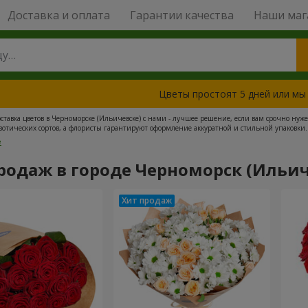
Доставка и оплата
Гарантии качества
Наши маг
Цветы простоят 5 дней или мы
ставка цветов в Черноморске (Ильичевске) с нами - лучшее решение, если вам срочно ну
кзотических сортов, а флористы гарантируют оформление аккуратной и стильной упаковки.
 с цветами четко в срок. Наша компания имеет тысячи положительных отзывов от довольных
е
родаж в городе Черноморск (Ильич