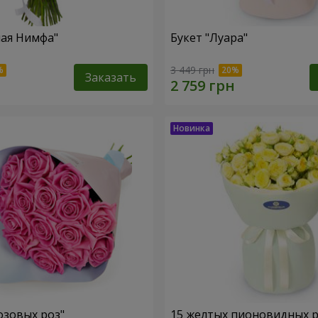
ная Нимфа"
Букет "Луара"
3 449 грн
Заказать
озовых роз"
15 желтых пионовидных 