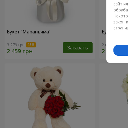
сайт и
обраба
Некото
законн
страни
Букет "Мараньяма"
Букет "Ска
3 279 грн
2 621 грн
Заказать