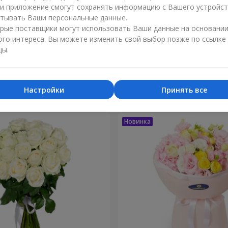
ли приложение смогут сохранять информацию с Вашего устройст
тывать Ваши персональные данные.
рые поставщики могут использовать Ваши данные на основани
ого интереса. Вы можете изменить свой выбор позже по ссылке
цы.
зка моей жизни"
9 кустовых кремовых
2 212 грн
Заказать
Настройки
Принять все