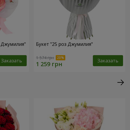
а Джумилия"
Букет "25 роз Джумилия"
1 574 грн
Заказать
Заказать