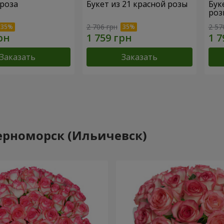
 роза
Букет из 21 красной розы
Бук
роз
2 706 грн
2 57
Заказать
Заказать
ерноморск (Ильичевск)