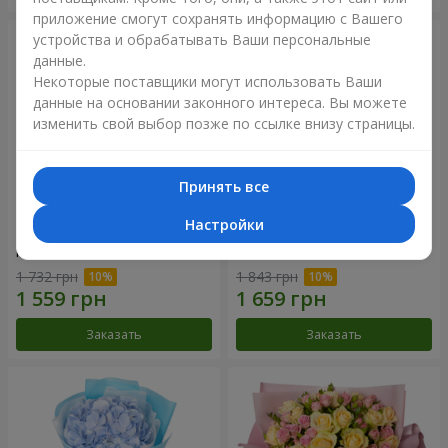
приложение смогут сохранять информацию с Вашего
устройства и обрабатывать Ваши персональные
данные.
Некоторые поставщики могут использовать Ваши
данные на основании законного интереса. Вы можете
изменить свой выбор позже по ссылке внизу страницы.
Принять все
Настройки
Композиция "Нежное
Букет "Розовый вкус
прикосновение"
ванили"
1 732 грн
1 843 грн
Заказать
Заказать