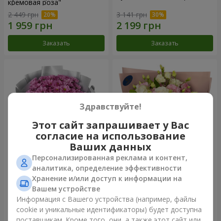
кремовая роза"
2 449 грн
3 141 грн
Заказать
Заказать
Здравствуйте!
Этот сайт запрашивает у Вас
согласие на использование
Ваших данных
Персонализированная реклама и контент,
Букет "Твои хризантемы"
Букет "Панна Котта"
аналитика, определение эффективности
Хранение и/или доступ к информации на
1 881 грн
2 199 грн
Вашем устройстве
Информация с Вашего устройства (например, файлы
cookie и уникальные идентификаторы) будет доступна
Заказать
Заказать
поставщикам. Кроме того, они, а также этот сайт или