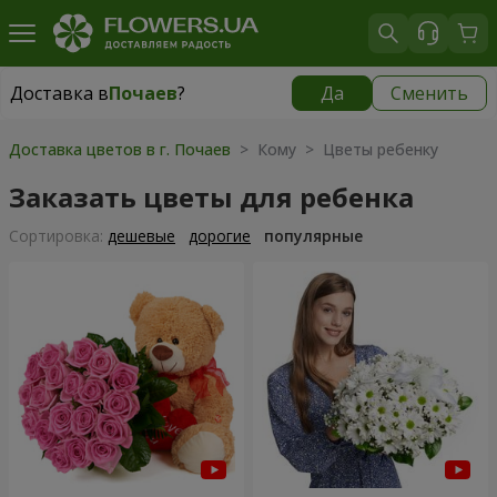
Доставка в
Почаев
?
Да
Сменить
Доставка в
Почаев
|
1000 грн
Доставка цветов в г. Почаев
> Кому > Цветы ребенку
Заказать цветы для ребенка
Cортировка:
дешевые
дорогие
популярные