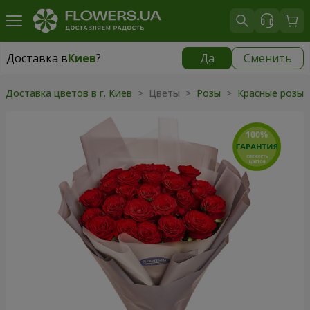
Доставка в
Киев
?
Да
Сменить
Доставка в
Киев
|
бесплатно
Доставка цветов в г. Киев
> Цветы >
Розы
>
Красные розы