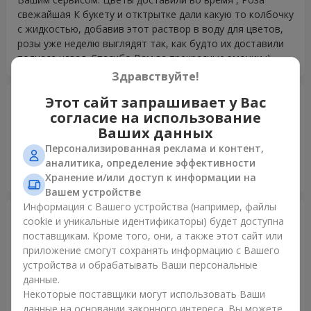
свежайшая К букету и отктрытке дали какую то колбочку
с жидкостью, добавив этот раствор в воду для цветов,
розы уже неделю выглядят так, как будто их доставили
полчаса назад. Спасибо Вам за прекрасные эмоции :)
Здравствуйте!
Ольга
Этот сайт запрашивает у Вас
17.06.2021
5
согласие на использование
Спасибо огромное, Flowers.ua! Очень крутые!
Ваших данных
Высочайший сервис! "Доставить радость" родному
Персонализированная реклама и контент,
человеку, даже если он за несколько сотен километров,
аналитика, определение эффективности
с Вами абсолютно не проблема)
Хранение и/или доступ к информации на
Вашем устройстве
Информация с Вашего устройства (например, файлы
Татьяна
02.06.2021
cookie и уникальные идентификаторы) будет доступна
5
поставщикам. Кроме того, они, а также этот сайт или
Если бы можно было поставить оценку сто звезд -
приложение смогут сохранять информацию с Вашего
поставила бы не раздумывая! Огромное спасибо! Все
устройства и обрабатывать Ваши персональные
супер! Розы просто прекрасны - свежайшие,
данные.
непередаваемо красивого вишневого цвета,
Некоторые поставщики могут использовать Ваши
безупречное оформление. Именинница в полном
данные на основании законного интереса. Вы можете