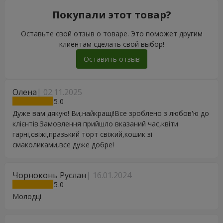
Покупали этот товар?
Оставьте свой отзыв о товаре. Это поможет другим
клиентам сделать свой выбор!
Оставить отзыв
Олена
02.11.2025
5
Дуже вам дякую! Ви,найкращі!Все зроблено з любов'ю до
клієнтів.Замовлення прийшло вказаний час,квіти
гарні,свіжі,празький торт свіжий,кошик зі
смаколиками,все дуже добре!
Чорноконь Руслан
16.01.2024
5
Молодці