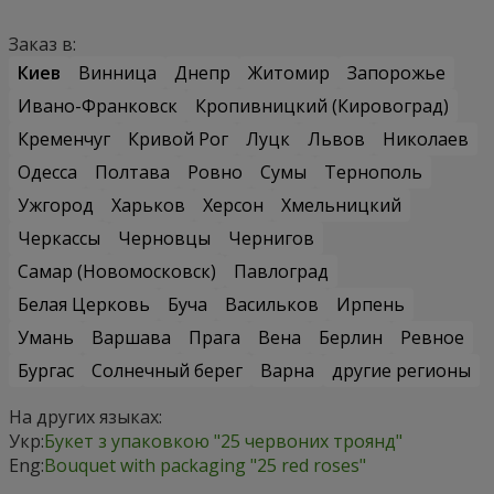
Заказ в:
Киев
Винница
Днепр
Житомир
Запорожье
Ивано-Франковск
Кропивницкий (Кировоград)
Кременчуг
Кривой Рог
Луцк
Львов
Николаев
Одесса
Полтава
Ровно
Сумы
Тернополь
Ужгород
Харьков
Херсон
Хмельницкий
Черкассы
Черновцы
Чернигов
Самар (Новомосковск)
Павлоград
Белая Церковь
Буча
Васильков
Ирпень
Умань
Варшава
Прага
Вена
Берлин
Ревное
Бургас
Солнечный берег
Варна
другие регионы
На других языках:
Укр:
Букет з упаковкою "25 червоних троянд"
Eng:
Bouquet with packaging "25 red roses"