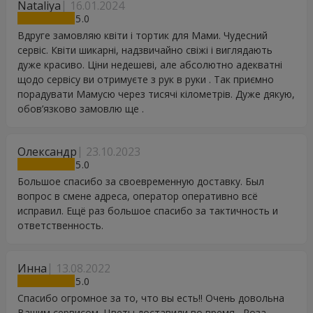
Nataliya
16.01.2024
5
Вдруге замовляю квіти і тортик для Мами. Чудесний
сервіс. Квіти шикарні, надзвичайно свіжі і виглядають
дуже красиво. Ціни недешеві, але абсолютно адекватні
щодо сервісу ви отримуєте з рук в руки . Так приємно
порадувати Мамусю через тисячі кілометрів. Дуже дякую,
обов’язково замовлю ще .
Олександр
23.10.2023
5
Большое спасибо за своевременную доставку. Был
вопрос в смене адреса, оператор оперативно всё
исправил. Ещё раз большое спасибо за тактичность и
ответственность.
Инна
13.08.2022
5
Спасибо огромное за то, что вы есть!! Очень довольна
Вашим сервисом. Цветы доставили во время , Роза