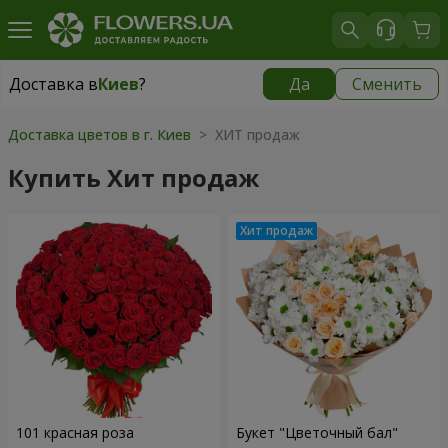
Доставка в
Киев
?
Да
Сменить
Доставка в
Киев
|
бесплатно
Доставка цветов в г. Киев
> ХИТ продаж
Купить Хит продаж
101 красная роза
Букет "Цветочный бал"