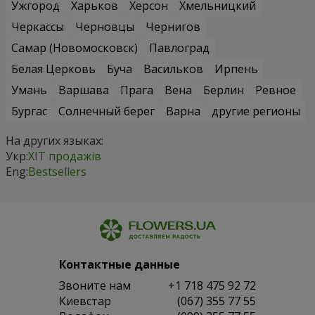
Ужгород
Харьков
Херсон
Хмельницкий
Черкассы
Черновцы
Чернигов
Самар (Новомосковск)
Павлоград
Белая Церковь
Буча
Васильков
Ирпень
Умань
Варшава
Прага
Вена
Берлин
Ревное
Бургас
Солнечный берег
Варна
другие регионы
На других языках:
Укр:
ХІТ продажів
Eng:
Bestsellers
Контактные данные
Звоните нам
+1 718 475 92 72
Киевстар
(067) 355 77 55