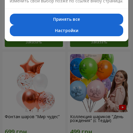
изменить свой выбор позже по ссылке внизу страницы.
Микс гелиевых шариков
Коллекция шариков
"Поздравление!"
"Веселый День Рождения" -
Принять все
3 шарика
Настройки
Заказать
Заказать
Фонтан шаров “Мир чудес”
Коллекция шариков "День
рождения" (с Тедди)