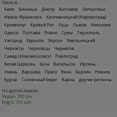
Заказ в:
Киев
Винница
Днепр
Житомир
Запорожье
Ивано-Франковск
Кропивницкий (Кировоград)
Кременчуг
Кривой Рог
Луцк
Львов
Николаев
Одесса
Полтава
Ровно
Сумы
Тернополь
Ужгород
Харьков
Херсон
Хмельницкий
Черкассы
Черновцы
Чернигов
Самар (Новомосковск)
Павлоград
Белая Церковь
Буча
Васильков
Ирпень
Умань
Варшава
Прага
Вена
Берлин
Ревное
Бургас
Солнечный берег
Варна
другие регионы
На других языках:
Укр:
до 700 грн
Eng:
to 700 uah