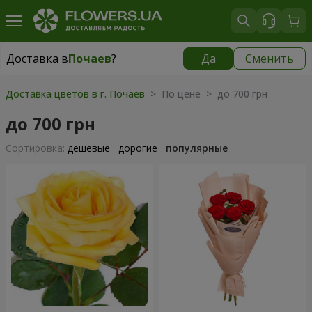
Доставка в
Почаев
?
Да
Сменить
Доставка в
Почаев
|
1000 грн
Доставка цветов в г. Почаев
> По цене > до 700 грн
до 700 грн
Cортировка:
дешевые
дорогие
популярные