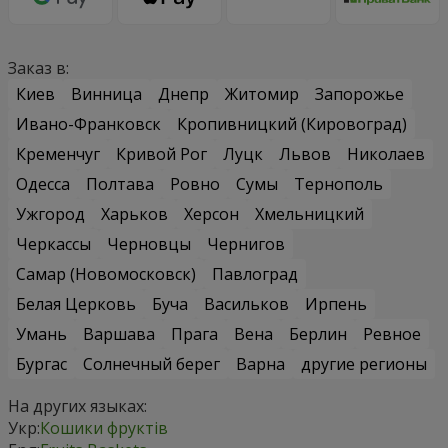
Заказ в:
Киев
Винница
Днепр
Житомир
Запорожье
Ивано-Франковск
Кропивницкий (Кировоград)
Кременчуг
Кривой Рог
Луцк
Львов
Николаев
Одесса
Полтава
Ровно
Сумы
Тернополь
Ужгород
Харьков
Херсон
Хмельницкий
Черкассы
Черновцы
Чернигов
Самар (Новомосковск)
Павлоград
Белая Церковь
Буча
Васильков
Ирпень
Умань
Варшава
Прага
Вена
Берлин
Ревное
Бургас
Солнечный берег
Варна
другие регионы
На других языках:
Укр:
Кошики фруктів