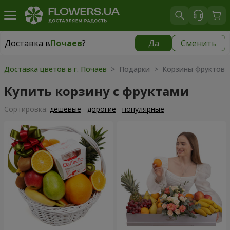
Доставка в
Почаев
?
Да
Сменить
Доставка в
Почаев
|
1000 грн
Доставка цветов в г. Почаев
> Подарки > Корзины фруктов
Купить корзину с фруктами
Cортировка:
дешевые
дорогие
популярные