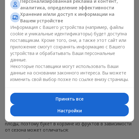
Персонализированная реклама и контент,
меньше, чем наполнение. Именно праздничное оформление
аналитика, определение эффективности
превращает обычный букет в корзине из фруктов в
Хранение и/или доступ к информации на
гастрономический подарок. В компании
Flowers.ua
мы
Вашем устройстве
всегда учитываем пожелания клиента при создании декора.
Информация с Вашего устройства (например, файлы
При формировании композиции используются натуральные
cookie и уникальные идентификаторы) будет доступна
материалы, продуманная упаковка вкуса и, конечно,
поставщикам. Кроме того, они, а также этот сайт или
декоративные элементы, соответствующие событию.
приложение смогут сохранять информацию с Вашего
По желанию клиента корзина с фруктами может быть
устройства и обрабатывать Ваши персональные
оформлена в прозрачной пленке или стильной коробке —
данные.
всегда с праздничной подачей, которая выглядит аккуратно
Некоторые поставщики могут использовать Ваши
и презентабельно.
данные на основании законного интереса. Вы можете
изменить свой выбор позже по ссылке внизу страницы.
Тематические фруктовые
композиции для праздников
Принять все
и сезонов
Настройки
Каждое время года имеет свой характер и свои сезонные
плоды, поэтому букет в корзине из фруктов в зависимости
от сезона может отличаться: