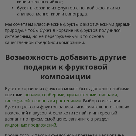
киви и зеленых яблок;
букет в корзине из фруктов с ноткой экзотики из
ананаса, манго, киви и винограда.
Мы сочетаем классические фрукты с экзотическими дарами
природы, чтобы букет в корзине из фруктов получился
интересным, но не перегруженным. Это основа
качественной съедобной композиции.
Возможность добавить другие
подарки к фруктовой
композиции
Букет в корзине из фруктов может быть дополнен любыми
цветами:
розами
,
герберами
,
хризантемами
,
пионами
,
гипсофилой
,
сезонными растениями
. Выбор сочетания
букета цветов и фруктов зависит исключительно от ваших
пожеланий и вкусов. А если хотите найти интересный
вариант по приемлемой цене, загляните в раздел
акционных предложений
.
Кроме того, к такому съедобному презенту, как корзина