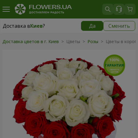
Доставка в
Киев
?
Да
Сменить
Доставка в
Киев
|
бесплатно
Доставка цветов в г. Киев
> Цветы >
Розы
> Цветы в короб