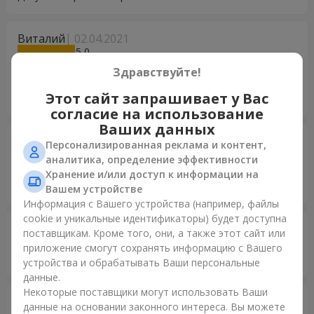
Виталий
02.04.2021
5
Всё отлично, жене понравилось. Цветы свежие,
Здравствуйте!
содержание и форма согласно описанию на сайте. Буду
Этот сайт запрашивает у Вас
ещё заказывать.
согласие на использование
Ваших данных
Ирина
02.03.2021
Персонализированная реклама и контент,
5
аналитика, определение эффективности
Спасибо огромное ! Прекрасная возможность быть
Хранение и/или доступ к информации на
ближе к дорогим и любимым !
Вашем устройстве
Информация с Вашего устройства (например, файлы
cookie и уникальные идентификаторы) будет доступна
Саша
31.01.2021
поставщикам. Кроме того, они, а также этот сайт или
5
приложение смогут сохранять информацию с Вашего
Спасибо,всё класс.
устройства и обрабатывать Ваши персональные
данные.
Некоторые поставщики могут использовать Ваши
Сергей
08.01.2021
данные на основании законного интереса. Вы можете