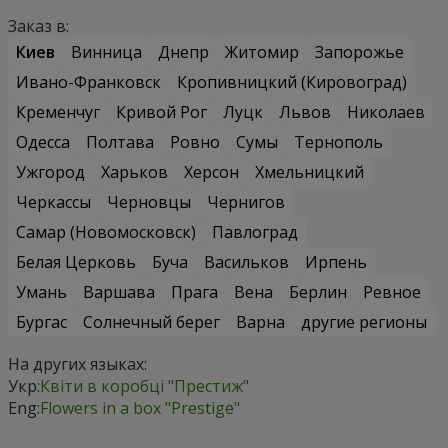
Заказ в:
Киев
Винница
Днепр
Житомир
Запорожье
Ивано-Франковск
Кропивницкий (Кировоград)
Кременчуг
Кривой Рог
Луцк
Львов
Николаев
Одесса
Полтава
Ровно
Сумы
Тернополь
Ужгород
Харьков
Херсон
Хмельницкий
Черкассы
Черновцы
Чернигов
Самар (Новомосковск)
Павлоград
Белая Церковь
Буча
Васильков
Ирпень
Умань
Варшава
Прага
Вена
Берлин
Ревное
Бургас
Солнечный берег
Варна
другие регионы
На других языках:
Укр:
Квіти в коробці "Престиж"
Eng:
Flowers in a box "Prestige"