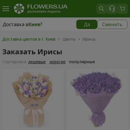
Доставка в
Киев
?
Да
Сменить
Доставка в
Киев
|
бесплатно
Доставка цветов в г. Киев
> Цветы > Ирисы
Заказать Ирисы
Cортировка:
дешевые
дорогие
популярные