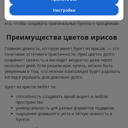
и прекрасно вписывается в подарочный комплект как сам
по себе, так и в комбинации с другими цветами. Именно
Настройки
поэтому ирис давно стал любимым растением флористов.
И мы, в цветочном сервисе
Flowers.ua
, активно используем
его, чтобы создавать оригинальные букеты к праздникам.
Преимущества цветов ирисов
Главная ценность, которую имеет букет из ирисов, — это
сочетание эстетики и практичности. Ирис цветок долго
сохраняет свежесть и выглядит аккуратно даже через
несколько дней. Если решили ирис купить, можно быть
уверенным в том, что нежная композиция будет радовать
взгляд и украшать дом довольно долго.
Букет из ирисов любят за:
способность создавать яркий акцент в любом
пространстве;
универсальность для разных форматов подарков;
ощущение домашнего уюта и лёгкую нежность в
букете.