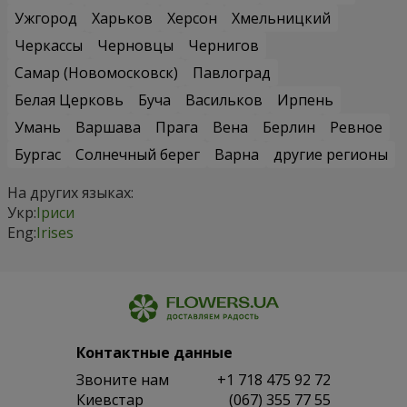
Ужгород
Харьков
Херсон
Хмельницкий
Черкассы
Черновцы
Чернигов
Самар (Новомосковск)
Павлоград
Белая Церковь
Буча
Васильков
Ирпень
Умань
Варшава
Прага
Вена
Берлин
Ревное
Бургас
Солнечный берег
Варна
другие регионы
На других языках:
Укр:
Іриси
Eng:
Irises
Контактные данные
Звоните нам
+1 718 475 92 72
Киевстар
(067) 355 77 55