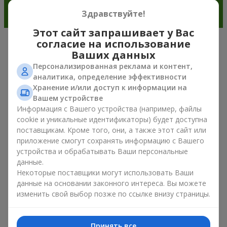
Здравствуйте!
Этот сайт запрашивает у Вас
согласие на использование
Очарование ирисов в современной
Ваших данных
флористике г. Киев
Персонализированная реклама и контент,
аналитика, определение эффективности
Хранение и/или доступ к информации на
Букет из ирисов — это универсальный выбор подарка к
Вашем устройстве
любому поводу. Ведь он сочетает природную симметрию
Информация с Вашего устройства (например, файлы
лепестков, изысканную красоту и тренды весенней
флористики. Сегодня букет из ирисов выбирают те, кто
cookie и уникальные идентификаторы) будет доступна
хочет подарить что-то элегантное, но в то же время
поставщикам. Кроме того, они, а также этот сайт или
сдержанное. Такая композиция для настроения выглядит
приложение смогут сохранять информацию с Вашего
свежо и необычно. А ещё букет из ирисов создаёт
устройства и обрабатывать Ваши персональные
романтическое настроение и позволяет передать самые
данные.
искренние эмоции близкому человеку без лишних слов и
Некоторые поставщики могут использовать Ваши
объяснений.
данные на основании законного интереса. Вы можете
изменить свой выбор позже по ссылке внизу страницы.
Внимание ценителей цветов букет из ирисов привлекает
своей деликатной формой и ощущением природной
гармонии. Он эффектно выделяется среди других растений
Принять все