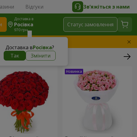
газини
Відгуки
Зв’яжіться з нами
Доставка в
и
Росівка
Статус замовлення
970 грн
амінимо букет
Доставка в
Росівка
?
Так
Змінити