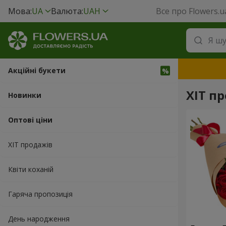
Мова:
UA
Валюта:
UAH
Все про Flowers.u
Акційні букети
ХІТ пр
Новинки
Оптові ціни
ХІТ продажів
Квіти коханій
Гаряча пропозиція
День народження