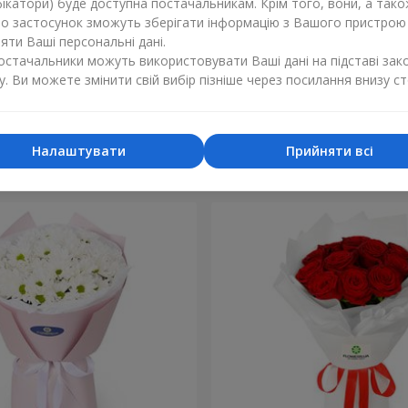
ікатори) буде доступна постачальникам. Крім того, вони, а тако
бо застосунок зможуть зберігати інформацію з Вашого пристрою
ти Ваші персональні дані.
постачальники можуть використовувати Ваші дані на підставі зак
у. Ви можете змінити свій вибір пізніше через посилання внизу ст
кремових
Букет "Персеїда"
1 443 грн
Замовити
Налаштувати
Прийняти всі