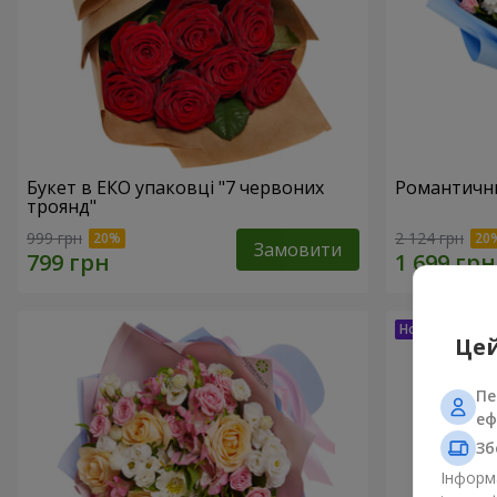
Букет в ЕКО упаковці "7 червоних
Романтични
троянд"
999 грн
2 124 грн
Замовити
Цей
Пе
еф
Зб
Інформа