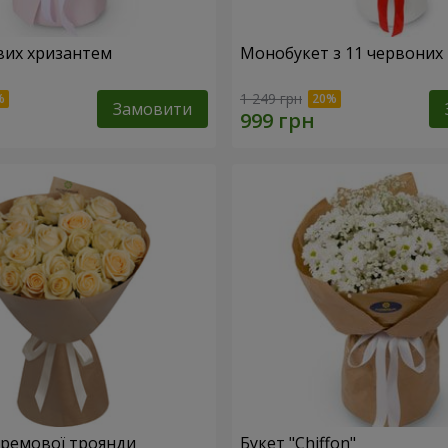
вих хризантем
Монобукет з 11 червоних
1 249 грн
Замовити
 кремової троянди
Букет "Chiffon"