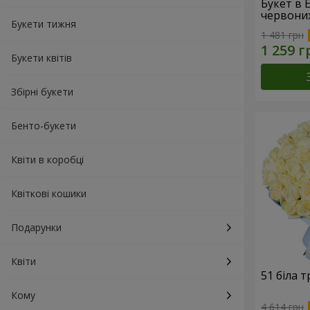
Букет в 
червони
Букети тижня
1 481 грн
Букети квітів
Збірні букети
Бенто-букети
Квіти в коробці
Квіткові кошики
Подарунки
Квіти
51 біла 
Кому
4 614 грн