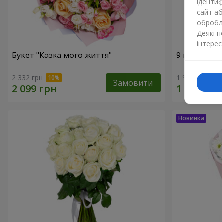
ідентиф
сайт а
обробля
Деякі 
інтерес
Букет "Казка мого життя"
9 кущових 
2 332 грн
1 945 грн
Замовити