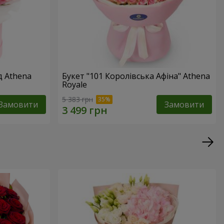
д Athena
Букет "101 Королівська Афіна" Athena
Royale
5 383 грн
Замовити
Замовити