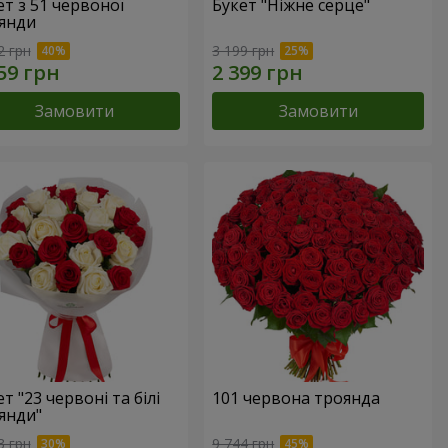
ет з 51 червоної
Букет "Ніжне серце"
янди
2 грн
3 199 грн
Замовити
Замовити
т "23 червоні та білі
101 червона троянда
янди"
3 грн
9 744 грн