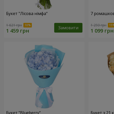
Букет "Лісова німфа"
7 ромашко
1 621 грн
1 293 грн
Замовити
Букет "Blueberry"
Букет з 21