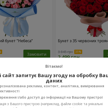
й букет "Небеса"
Букет з 35 червоних троя
3 845 грн
Замовити
Вітаємо!
 сайт запитує Вашу згоду на обробку В
даних
рсоналізована реклама, контент, аналітика, вимірювання
ективності
ереження і/або доступ до інформації на Вашому пристрої
ція з Вашого пристрою (наприклад, файли cookie та унікальні