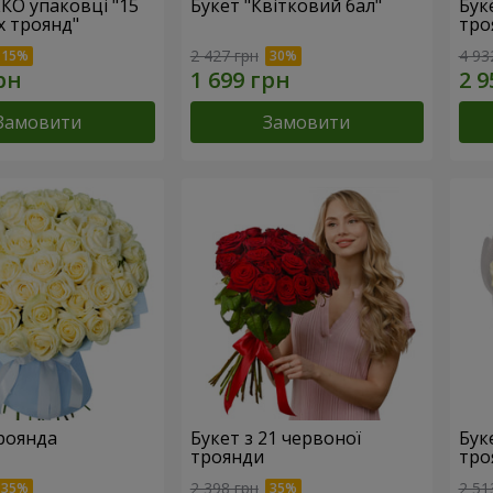
ЕКО упаковці "15
Букет "Квітковий бал"
Бук
х троянд"
тро
2 427 грн
4 93
Замовити
Замовити
троянда
Букет з 21 червоної
Буке
троянди
тро
2 398 грн
2 51