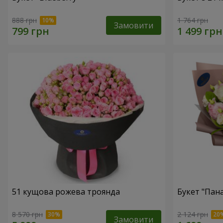
888 грн
1 764 грн
Замовити
51 кущова рожева троянда
Букет "Пан
8 570 грн
2 124 грн
Замовити