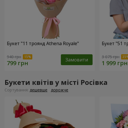
Букет "11 троянд Athena Royale"
Букет "51 т
940 грн
3 075 грн
Замовити
Букети квітів у місті Росівка
Сортування:
дешевше
дорожче