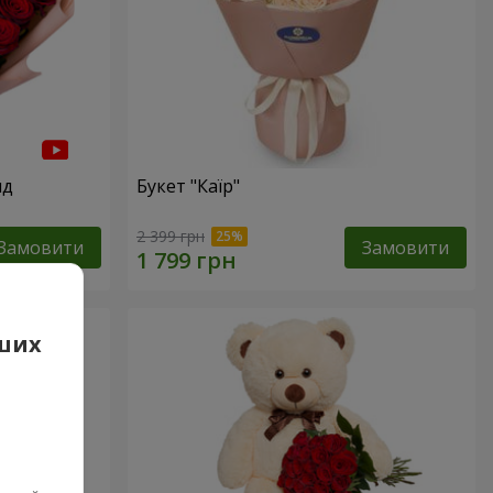
нд
Букет "Каїр"
2 399 грн
Замовити
Замовити
аших