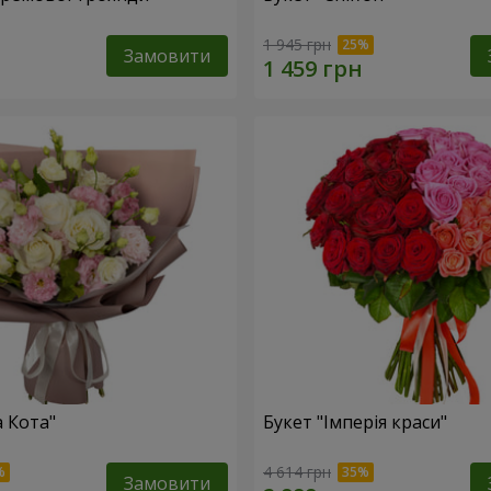
1 945 грн
Замовити
а Кота"
Букет "Імперія краси"
4 614 грн
Замовити