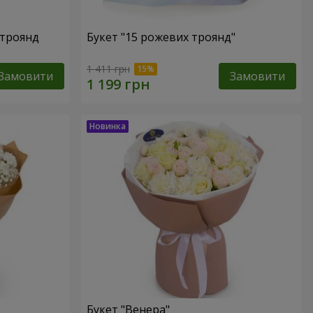
 троянд
Букет "15 рожевих троянд"
1 411 грн
Замовити
Замовити
Букет "Венера"