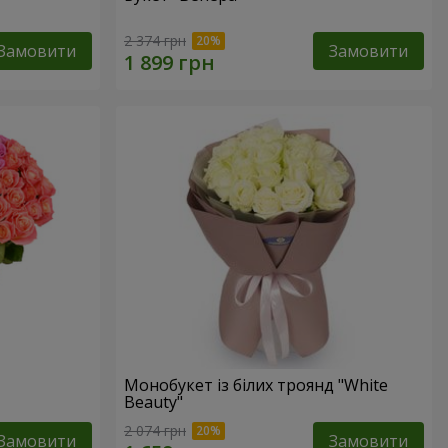
2 374 грн
Замовити
Замовити
Монобукет із білих троянд "White
Beauty"
2 074 грн
Замовити
Замовити