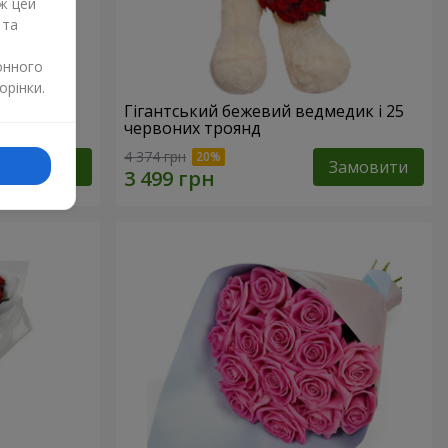
ж цей
 та
онного
орінки.
Гігантський бежевий ведмедик і 25
червоних троянд
4 374 грн
Замовити
Замовити