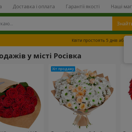
a
Доставка і оплата
Гарантії якості
Наші ма
Знайт
Квіти простоять 5 днів або з
одажів у місті Росівка