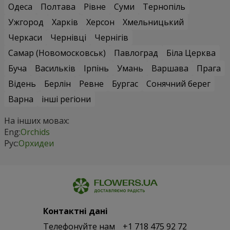
Одеса
Полтава
Рівне
Суми
Тернопіль
Ужгород
Харків
Херсон
Хмельницький
Черкаси
Чернівці
Чернігів
Самар (Новомосковськ)
Павлоград
Біла Церква
Буча
Васильків
Ірпінь
Умань
Варшава
Прага
Відень
Берлін
Ревне
Бургас
Сонячний берег
Варна
інші регіони
На інших мовах:
Eng:
Orchids
Рус:
Орхидеи
Контактні дані
Телефонуйте нам
+1 718 475 92 72