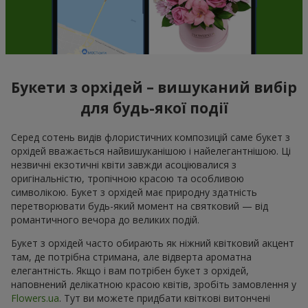
Букети з орхідей – вишуканий вибір
для будь-якої події
Серед сотень видів флористичних композицій саме букет з
орхідей вважається найвишуканішою і найелегантнішою. Ці
незвичні екзотичні квіти завжди асоціювалися з
оригінальністю, тропічною красою та особливою
символікою. Букет з орхідей має природну здатність
перетворювати будь-який момент на святковий — від
романтичного вечора до великих подій.
Букет з орхідей часто обирають як ніжний квітковий акцент
там, де потрібна стримана, але відверта ароматна
елегантність. Якщо і вам потрібен букет з орхідей,
наповнений делікатною красою квітів, зробіть замовлення у
Flowers.ua
. Тут ви можете придбати квіткові витончені