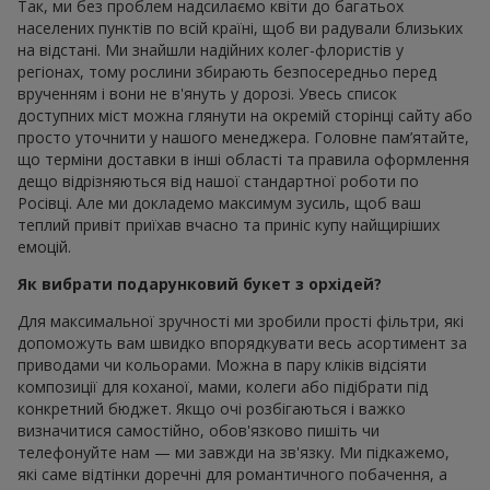
Так, ми без проблем надсилаємо квіти до багатьох
населених пунктів по всій країні, щоб ви радували близьких
на відстані. Ми знайшли надійних колег-флористів у
регіонах, тому рослини збирають безпосередньо перед
врученням і вони не в'януть у дорозі. Увесь список
доступних міст можна глянути на окремій сторінці сайту або
просто уточнити у нашого менеджера. Головне пам’ятайте,
що терміни доставки в інші області та правила оформлення
дещо відрізняються від нашої стандартної роботи по
Росівці. Але ми докладемо максимум зусиль, щоб ваш
теплий привіт приїхав вчасно та приніс купу найщиріших
емоцій.
Як вибрати подарунковий букет з орхідей?
Для максимальної зручності ми зробили прості фільтри, які
допоможуть вам швидко впорядкувати весь асортимент за
приводами чи кольорами. Можна в пару кліків відсіяти
композиції для коханої, мами, колеги або підібрати під
конкретний бюджет. Якщо очі розбігаються і важко
визначитися самостійно, обов'язково пишіть чи
телефонуйте нам — ми завжди на зв'язку. Ми підкажемо,
які саме відтінки доречні для романтичного побачення, а