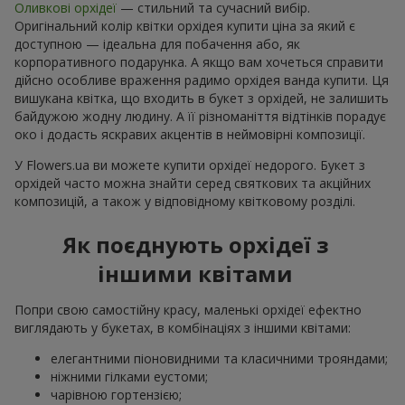
Оливкові орхідеї
— стильний та сучасний вибір.
Оригінальний колір квітки орхідея купити ціна за який є
доступною — ідеальна для побачення або, як
корпоративного подарунка. А якщо вам хочеться справити
дійсно особливе враження радимо орхідея ванда купити. Ця
вишукана квітка, що входить в букет з орхідей, не залишить
байдужою жодну людину. А її різноманіття відтінків порадує
око і додасть яскравих акцентів в неймовірні композиції.
У Flowers.ua ви можете купити орхідеї недорого. Букет з
орхідей часто можна знайти серед святкових та акційних
композицій, а також у відповідному квітковому розділі.
Як поєднують орхідеї з
іншими квітами
Попри свою самостійну красу, маленькі орхідеї ефектно
виглядають у букетах, в комбінаціях з іншими квітами:
елегантними піоновидними та класичними трояндами;
ніжними гілками еустоми;
чарівною гортензією;