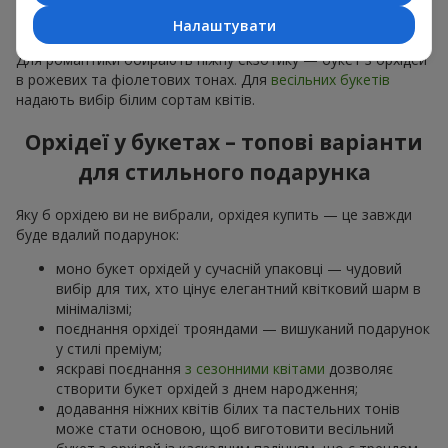
особливої події: річниць,
побачень
,
днів народження
та
Налаштувати
навіть
бізнес-привітань
.
Для романтики обирають ніжну екзотику — букет з орхідей
в рожевих та фіолетових тонах. Для
весільних букетів
надають вибір білим сортам квітів.
Орхідеї у букетах – топові варіанти
для стильного подарунка
Яку б орхідею ви не вибрали, орхідея купить — це завжди
буде вдалий подарунок:
моно букет орхідей у сучасній упаковці — чудовий
вибір для тих, хто цінує елегантний квітковий шарм в
мінімалізмі;
поєднання орхідеї трояндами — вишуканий подарунок
у стилі преміум;
яскраві поєднання
з сезонними квітами
дозволяє
створити букет орхідей з днем народження;
додавання ніжних квітів білих та пастельних тонів
може стати основою, щоб виготовити весільний