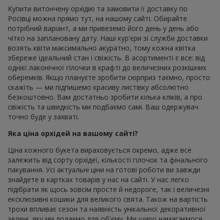
Купити витончену орхідію та замовити її доставку по
Росівці можна прямо тут, на нашому сайті. Обирайте
потрібний варіант, а ми привеземо його день у день або
чітко на заплановану дату. Наші кур'єри зі служби доставки
возять квіти максимально акуратно, тому кожна квітка
збереже ідеальний стан і свіжість. В асортименті є все: від
однієї лаконічної гілочки в крафті до величезних розкішних
оберемків. Якщо плануєте зробити сюрприз таємно, просто
скажіть — ми підпишемо красиву листівку абсолютно
безкоштовно. Вам достатньо зробити кілька кліків, а про
свіжість та швидкість ми подбаємо самі. Ваш одержувач
точно буде у захваті.
Яка ціна орхідей на вашому сайті?
Ціна кожного букета вираховується окремо, адже все
залежить від сорту орхідеї, кількості гілочок та фінального
пакування. Усі актуальні ціни на готові роботи ви завжди
знайдете в картках товарів у нас на сайті. У нас легко
підібрати як щось зовсім просте й недороге, так і величезні
ексклюзивні кошики для великого свята. Також на вартість
трохи впливає сезон та наявність унікальної декоративної
зелені, яку ми додаємо для об'єму. Ми щиро намагаємося