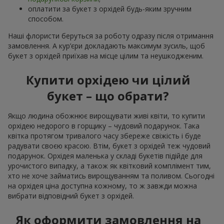
оплатити за букет з орхідей будь-яким зручним
способом.
Наші флористи беруться за роботу одразу після отримання
замовлення. А кур’єри докладають максимум зусиль, щоб
букет з орхідей приїхав на місце цілим та неушкодженим.
Купити орхідею чи цілий
букет – що обрати?
Якщо людина обожнює вирощувати живі квіти, то купити
орхідею недорого в горщику – чудовий подарунок. Така
квітка протягом тривалого часу збереже свіжість і буде
радувати своєю красою. Втім, букет з орхідей теж чудовий
подарунок. Орхідея маленька у складі букетів підійде для
урочистого випадку, а також як квітковий комплімент тим,
хто не хоче займатись вирощуванням та поливом. Сьогодні
на орхідея ціна доступна кожному, то ж завжди можна
вибрати відповідний букет з орхідей.
Як оформити замовлення на