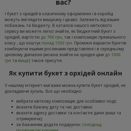
вас?
І букет з орхідей в класичному оформленні і в коробці
можуть виглядати вишукану і цікаво. Залежить від ваших
побажань та бюджету. В каталозі нашого квіткового
сервісу ви можете легко знайти, як бюджетний букет з
орхідей, вартістю
до 700 грн
, так і композицію преміального
класу , що коштує
понад 1500 грн
. Проміжні варіанти букетів
комбінуючи іншими рослинами представлені і в середньому
ціновому діапазоні (можна знайти на орхідея ціни
до 1000
грн
та
вище
) також присутні.
Як купити букет з орхідей онлайн
У нашому інтернет-магазині можна купити букет орхідей, не
докладаючи зусиль. Все що необхідно:
вибрати квіткову композицію для особливої події;
вказати бажану дату та час доставки;
вказати адресу доставки та контактні данні (ваші та
отримувача);
за бажанням додати подарунок:
солодощі,
подарункові корзини
;