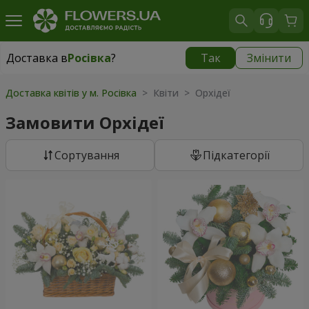
Доставка в
Росівка
?
Так
Змінити
Доставка в
Росівка
|
970 грн
Доставка квітів у м. Росівка
> Квіти > Орхідеї
Замовити Орхідеї
Сортування
Підкатегорії