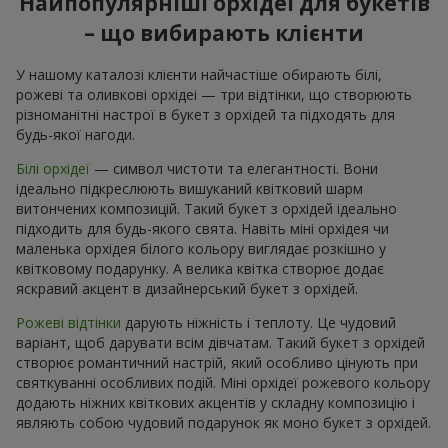
Найпопулярніші орхідеї для букетів
– що вибирають клієнти
У нашому каталозі клієнти найчастіше обирають білі,
рожеві та оливкові орхідеі — три відтінки, що створюють
різноманітні настрої в букет з орхідей та підходять для
будь-якої нагоди.
Білі орхідеї
— символ чистоти та елегантності. Вони
ідеально підкреслюють вишуканий квітковий шарм
витончених композицій. Такий букет з орхідей ідеально
підходить для будь-якого свята. Навіть міні орхідея чи
маленька орхідея білого кольору виглядає розкішно у
квітковому подарунку. А велика квітка створює додає
яскравий акцент в дизайнерський букет з орхідей.
Рожеві відтінки
дарують ніжність і теплоту. Це чудовий
варіант, щоб дарувати всім дівчатам. Такий букет з орхідей
створює романтичний настрій, який особливо цінують при
святкуванні особливих подій. Міні орхідеї рожевого кольору
додають ніжних квіткових акцентів у складну композицію і
являють собою чудовий подарунок як моно букет з орхідей.