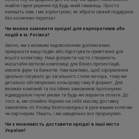
знайти гарне рішення під будь-який гаманець. Просто
напишіть нам, і ми зорієнтуємо, як зібрати свіжий подарунок
без космічних переплат.
Чи можна замовити орхідеї для корпоративів або
подій в м. Росівка?
Звісно, ми з великим задоволенням допоможемо
прикрасити вашу подію або підготувати привітання для
всього колективу. Наші флористи часто створюють
масштабні квіткові композиції для бізнес-презентацій,
ювілеїв фірм та банкетів. Нам важливо, щоб оформлення
ідеально пасувало до загального стилю вечора, тому ми
детально обговорюємо кольорову гаму й формат. Для
великих компаній та постійних замовників пропонуємо
індивідуальні гнучкі умови та будь-які варіанти оплати. До
того ж, ми спокійно беремо на себе масову доставку
замовлень по Росівці безпосередньо в руки вашим колегам
чи партнерам. Пишіть, і ми швиденько все прорахуємо.
Чи є можливість доставити орхідеї в інші міста
України?