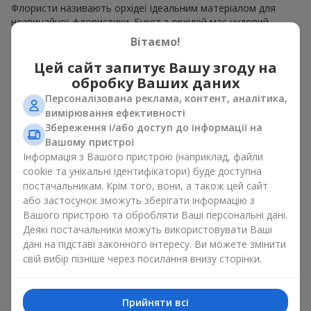
Флористи називають орхідеї ідеальним матеріалом для
незвичайної флористики. Букет з орхідей має чудовий
вигляд як моно рішення для оформлення приміщень, а
Вітаємо!
також як варіант міксу з іншими квітами, що зберігає свою
виразність у будь-якому форматі. Завдяки своїй структурі
Цей сайт запитує Вашу згоду на
орхідея дозволяє створювати композиції у класичному,
обробку Ваших даних
мінімалістичному або сучасному стилі. Букет з орхідей
Персоналізована реклама, контент, аналітика,
виглядає ефектно як у камерних, так і в масштабних
вимірювання ефективності
роботах, а її розкішні суцвіття легко стають центральним
Збереження і/або доступ до інформації на
елементом композиції букет з орхідей. Залежно від
Вашому пристрої
оформлення і сорту рослин різниться на орхідеї ціна.
Інформація з Вашого пристрою (наприклад, файли
Зважайте на це перш ніж замовити букет з орхідей.
cookie та унікальні ідентифікатори) буде доступна
постачальникам. Крім того, вони, а також цей сайт
Кому дарують орхідеї?
або застосунок зможуть зберігати інформацію з
Вашого пристрою та обробляти Ваші персональні дані.
Букет з орхідей універсальний і може підійти будь-кому. Їх
Деякі постачальники можуть використовувати Ваші
дарують
коханим жінками
,
мамі
,
дівчині
,
дружині
, сестрі,
дані на підставі законного інтересу. Ви можете змінити
подрузі,
колезі
або
бізнес-партнеру
. Сьогодні можна орхідеї
свій вибір пізніше через посилання внизу сторінки.
купити недорого, а тому шансів зробити бажаний
подарунок стає ще більше.
Букет з орхідей — ідеальна квіткова композиція для
Прийняти всі