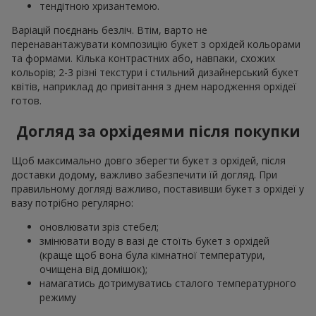
тендітною хризантемою.
Варіацій поєднань безліч. Втім, варто не
перенавантажувати композицію букет з орхідей кольорами
та формами. Кілька контрастних або, навпаки, схожих
кольорів; 2-3 різні текстури і стильний дизайнерський букет
квітів, наприклад до привітання з днем народження орхідеї
готов.
Догляд за орхідеями після покупки
Щоб максимально довго зберегти букет з орхідей, після
доставки додому, важливо забезпечити їй догляд. При
правильному догляді важливо, поставивши букет з орхідеї у
вазу потрібно регулярно:
оновлювати зріз стебел;
змінювати воду в вазі де стоїть букет з орхідей
(краще щоб вона була кімнатної температури,
очищена від домішок);
намагатись дотримуватись сталого температурного
режиму