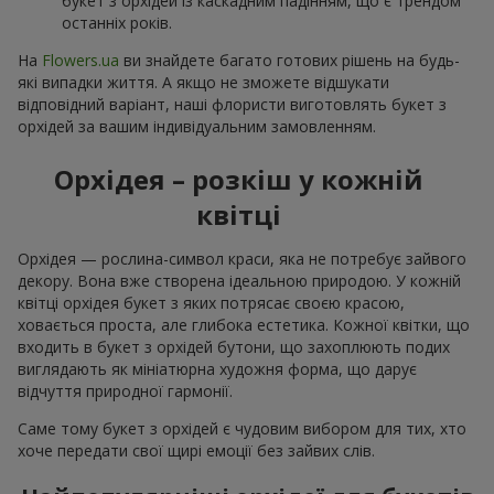
букет з орхідей із каскадним падінням, що є трендом
останніх років.
На
Flowers.ua
ви знайдете багато готових рішень на будь-
які випадки життя. А якщо не зможете відшукати
відповідний варіант, наші флористи виготовлять букет з
орхідей за вашим індивідуальним замовленням.
Орхідея – розкіш у кожній
квітці
Орхідея — рослина-символ краси, яка не потребує зайвого
декору. Вона вже створена ідеальною природою. У кожній
квітці орхідея букет з яких потрясає своєю красою,
ховається проста, але глибока естетика. Кожної квітки, що
входить в букет з орхідей бутони, що захоплюють подих
виглядають як мініатюрна художня форма, що дарує
відчуття природної гармонії.
Саме тому букет з орхідей є чудовим вибором для тих, хто
хоче передати свої щирі емоції без зайвих слів.