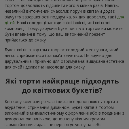
тортом дозволяють підсилити його в кілька разів. Навіть,
невеликий витончений смаколик поруч із квітами додає
відчуття завершеності подарунка, як для дорослих, так і
для
дітей
. Наші солодощі завжди свіжі і якісні, як і квіткові
композиції. Тому, даруючи букет квітів з тортом ви можете
бути впевнені в тому, що ваш витончений презент
прийдеться до смаку.
Букет квітів з тортом створює солодкий жест уваги, який
легко сприймається і запам’ятовується. Це зручно для
дарувальника і приємно для отримувача: вишукана естетика
для очей і делікатна насолода для смаку.
Які торти найкраще підходять
до квіткових букетів?
Квіткову композицію частіше за все доповнюють торти з
акуратним, стриманим дизайном. Букет квітів з тортом
виконаний в мінімалістичному оформленні або в поєднанні з
декорованою випічкою, доповнену ніжним кремом
гармонійно виглядає і не перетягує увагу на себе.