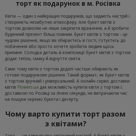
торт як подарунок в м. Росівка
Квіти — один з найкращих подарунків, що задають настрій і
створюють незабутню атмосферу. Але букет квітів з
тортом дозволяє не лише закріпити враження, а й зробити
буденний презент більш повним. Букет квітів з тортом - це
чудове рішення, якщо ви збираєтесь в гості, готуєтесь до
побачення або просто хочете зробити людині щось
приємне. Солодка деталь в композиції букет квітів з тортом
додає тепла, смаку й відчуття свята.
Саме тому квіти з тортом дедалі частіше обирають як
готове подарункове рішення. Такий формат, як букет квітів
з тортом зручний і універсальний. А онлайн-сервіс доставки
квітів
Flowers.ua
дає можливість купити квіти з тортом с
доставкою по Росівці за лічені секунди, не витрачаючи час
на пошуки окремо букета і десерту.
Чому варто купити торт разом
з квітами?
Торт — це завжди про святковий настрій. А букет квітів з