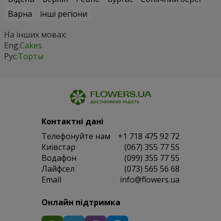
Варна
інші регіони
На інших мовах:
Eng:
Cakes
Рус:
Торты
Контактні дані
Телефонуйте нам
+1 718 475 92 72
Київстар
(067) 355 77 55
Водафон
(099) 355 77 55
Лайфсел
(073) 565 56 68
Email
info@flowers.ua
Онлайн підтримка