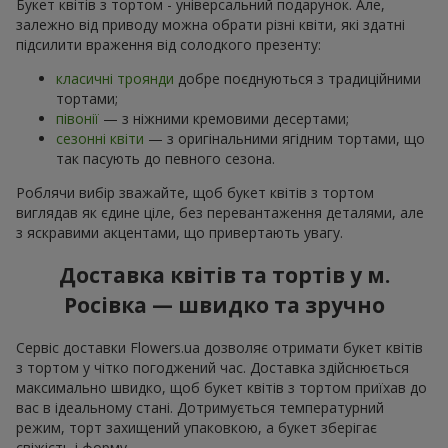
Букет квітів з тортом - універсальний подарунок. Але,
залежно від приводу можна обрати різні квіти, які здатні
підсилити враження від солодкого презенту:
класичні троянди
добре поєднуються з традиційними
тортами;
півонії
— з ніжними кремовими десертами;
сезонні квіти
— з оригінальними ягідним тортами, що
так пасують до певного сезона.
Роблячи вибір зважайте, щоб букет квітів з тортом
виглядав як єдине ціле, без перевантаження деталями, але
з яскравими акцентами, що привертають увагу.
Доставка квітів та тортів у м.
Росівка — швидко та зручно
Сервіс доставки Flowers.ua дозволяє отримати букет квітів
з тортом у чітко погоджений час. Доставка здійснюється
максимально швидко, щоб букет квітів з тортом приїхав до
вас в ідеальному стані. Дотримується температурний
режим, торт захищений упаковкою, а букет зберігає
свіжість і форму.