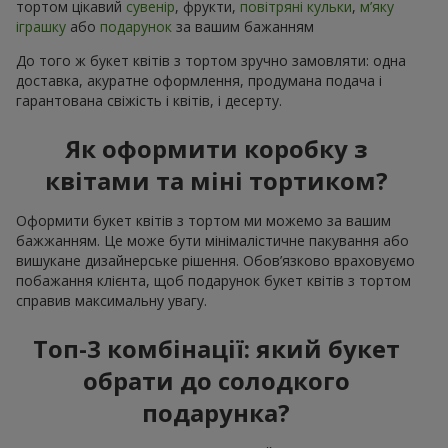
тортом цікавий
сувенір
, фрукти,
повітряні кульки
,
м’яку
іграшку
або
подарунок
за вашим бажанням
До того ж букет квітів з тортом зручно замовляти: одна
доставка, акуратне оформлення, продумана подача і
гарантована свіжість і квітів, і десерту.
Як оформити коробку з
квітами та міні тортиком?
Оформити букет квітів з тортом ми можемо за вашим
бажжанням. Це може бути мінімалістичне пакування або
вишукане дизайнерське рішення. Обов’язково враховуємо
побажання клієнта, щоб подарунок букет квітів з тортом
справив максимальну увагу.
Топ-3 комбінації: який букет
обрати до солодкого
подарунка?