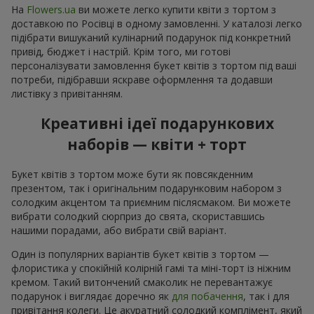
На
Flowers.ua
ви можете легко купити квіти з тортом з
доставкою по Росівці в одному замовленні. У каталозі легко
підібрати вишуканий кулінарний подарунок під конкретний
привід, бюджет і настрій. Крім того, ми готові
персоналізувати замовлення букет квітів з тортом під ваші
потреби, підібравши яскраве оформлення та додавши
листівку з привітанням.
Креативні ідеї подарункових
наборів — квіти + торт
Букет квітів з тортом може бути як повсякденним
презентом, так і оригінальним подарунковим набором з
солодким акцентом та приємним післясмаком. Ви можете
вибрати солодкий сюрприз до свята, скориставшись
нашими порадами, або вибрати свій варіант.
Один із популярних варіантів букет квітів з тортом —
флористика у спокійній колірній гамі та міні-торт із ніжним
кремом. Такий витончений смаколик не перевантажує
подарунок і виглядає доречно як
для побачення
, так і для
привітання колеги. Це акуратний солодкий комплімент, який