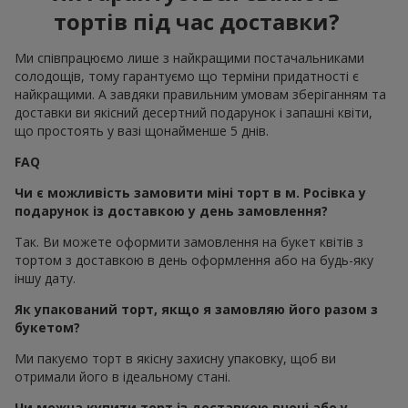
тортів під час доставки?
Ми співпрацюємо лише з найкращими постачальниками
солодощів, тому гарантуємо що терміни придатності є
найкращими. А завдяки правильним умовам зберіганням та
доставки ви якісний десертний подарунок і запашні квіти,
що простоять у вазі щонайменше 5 днів.
FAQ
Чи є можливість замовити міні торт в м. Росівка у
подарунок із доставкою у день замовлення?
Так. Ви можете оформити замовлення на букет квітів з
тортом з доставкою в день оформлення або на будь-яку
іншу дату.
Як упакований торт, якщо я замовляю його разом з
букетом?
Ми пакуємо торт в якісну захисну упаковку, щоб ви
отримали його в ідеальному стані.
Чи можна купити торт із доставкою вночі або у