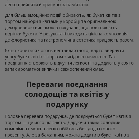
легко прийняти й приємно запам’ятати.
Для більш емоційних подій обирають, як букет квітів з
тортом набори з квітами у коробці та оригінальною
декорованою випічкою в пакуванні, що повторюють
відтінки букета. У результаті виходить цілісна композиція,
де флористика та гастрономічна естетика працюють разом.
Якщо хочеться чогось нестандартного, варто звернути
увагу букет квітів з тортом з ягідною начинкою. Такі
поєднання створюють відчуття легкості та додають у свято
запах ароматної випічки і свіжоспечений смак.
Переваги поєднання
солодощів та квітів у
подарунку
Головна перевага подарунка, де поєднується букет квітів з
тортом — це його цілісність. Даруючи такий солодкий
комплімент можна легко обійтись без додаткового
презенту. Але за бажанням, можна додати в букет квітів з