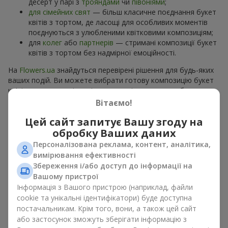
десерт у парі з
трояндами
чи
півоніями
;
для сімейних свят
— більш класичне поєднання букет
квітів з тортом, де ласощі для особливих моментів
поєднуються з улюбленими квітковими композиціям;
для
колег
або
партнерів
— стримані композиції букет
квітів з тортом без надмірної емоційності.
На
Flowers.ua
знайдуться перевірені рішення для будь-яких
ваших подій. Ви можете вибрати готову композицію букет
квітів з тортом з відповідного розділу каталогу або
замовити окремо солодкий дарунок і вподобані квіти.
Вітаємо!
Більше варіантів серед
акційних пропозицій
та хітів.
Цей сайт запитує Вашу згоду на
обробку Ваших даних
Торти з живими квітами —
Персоналізована реклама, контент, аналітика,
краса та смак в одному
вимірювання ефективності
подарунку
Збереження і/або доступ до інформації на
Вашому пристрої
Інформація з Вашого пристрою (наприклад, файли
Торти з живими квітами – це сучасне поєднання
cookie та унікальні ідентифікатори) буде доступна
флористики та гастрономічної естетики. Ексклюзивний
постачальникам. Крім того, вони, а також цей сайт
десерт в поєднанні з
вишуканим букетом
виглядає ефектно,
стильно й підкреслює особливість події, як
день
або застосунок зможуть зберігати інформацію з