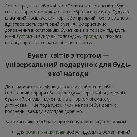
Безпосередньо вибір квіткової частини в композиції букет
квітів з тортом не залежить від обраного десерту. Будь-то
класичний Росівкаський торт або празький торт з вишнею,
що створюють святковий смак, як флористичне
доповнення в композицію букет квітів з тортом підійдуть і
ніжні
еустоми
, і вишукані голландські
троянди
, і пухнасті
півонії, і прості, але запашні сезонні квіти.
Букет квітів з тортом —
універсальний подарунок для будь-
якої нагоди
День народження, річниця, подяка, побачення або
спонтанний сюрприз без приводу — торт і квіти доречні в
будь-якій ситуації. Букет квітів з тортом зі смаком
дитинства — це подарунок, який не потребує довгих
пояснень і завжди виглядає доречно.
Важливо лише підібрати правильну композицію зі смаком:
для
романтичних подій
добре підходить романтичний