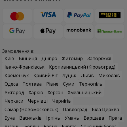
Замовлення в:
Київ
Вінниця
Дніпро
Житомир
Запоріжжя
Івано-Франківськ
Кропивницький (Кіровоград)
Кременчук
Кривий Ріг
Луцьк
Львів
Миколаїв
Одеса
Полтава
Рівне
Суми
Тернопіль
Ужгород
Харків
Херсон
Хмельницький
Черкаси
Чернівці
Чернігів
Самар (Новомосковськ)
Павлоград
Біла Церква
Буча
Васильків
Ірпінь
Умань
Варшава
Прага
Відень
Берлін
Ревне
Бургас
Сонячний берег