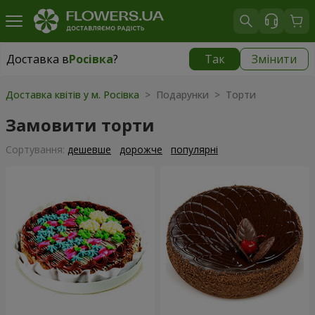
Доставка в
Росівка
?
Так
Змінити
Доставка в
Росівка
|
970 грн
Доставка квітів у м. Росівка
> Подарунки > Торти
Замовити торти
Сортування:
дешевше
дорожче
популярні