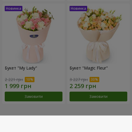
Букет "My Lady"
Букет "Magic Fleur"
2 221 грн
3 227 грн
Замовити
Замовити
Наші досягнення