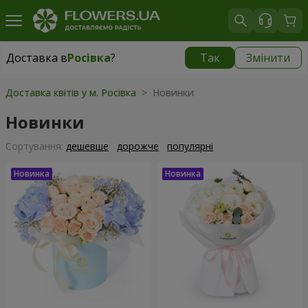
Доставка в
Росівка
?
Так
Змінити
Доставка в
Росівка
|
970 грн
Доставка квітів у м. Росівка
> Новинки
Новинки
Сортування:
дешевше
дорожче
популярні