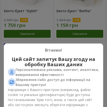
Бенто-букет "Stylish"
Бенто-букет "Bertha"
2 069 грн
1 364 грн
Замовити
Замовити
Вітаємо!
Цей сайт запитує Вашу згоду на
обробку Ваших даних
Персоналізована реклама, контент, аналітика,
вимірювання ефективності
Збереження і/або доступ до інформації на
Вашому пристрої
Інформація з Вашого пристрою (наприклад, файли
Букет "Kamaliya"
Букет "Moon Dance"
cookie та унікальні ідентифікатори) буде доступна
постачальникам. Крім того, вони, а також цей сайт
3 145 грн
2 570 грн
або застосунок зможуть зберігати інформацію з