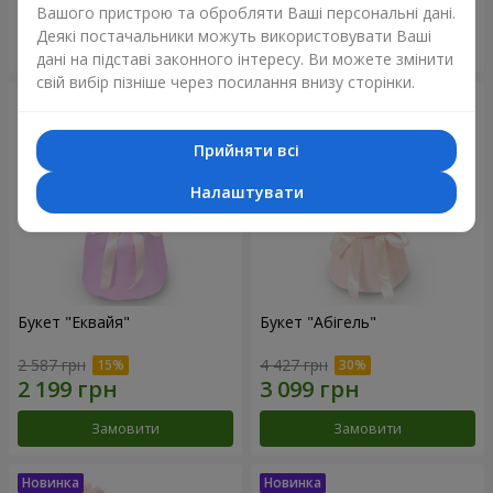
Вашого пристрою та обробляти Ваші персональні дані.
Деякі постачальники можуть використовувати Ваші
Замовити
Замовити
дані на підставі законного інтересу. Ви можете змінити
свій вибір пізніше через посилання внизу сторінки.
Прийняти всі
Налаштувати
Букет "Еквайя"
Букет "Абігель"
2 587 грн
4 427 грн
Замовити
Замовити