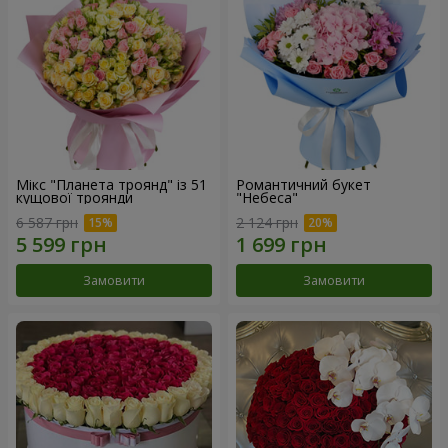
Мікс "Планета троянд" із 51
Романтичний букет
кущової троянди
"Небеса"
6 587 грн
2 124 грн
Замовити
Замовити