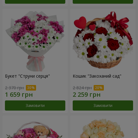
Букет "Струни серця"
Кошик "Закоханий сад"
2 370 грн
2 824 грн
Замовити
Замовити