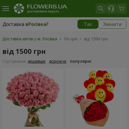
Доставка в
Росівка
?
Так
Змінити
Доставка в
Росівка
|
970 грн
Доставка квітів у м. Росівка
> По ціні > від 1500 грн
від 1500 грн
Сортування:
дешевше
дорожче
популярні