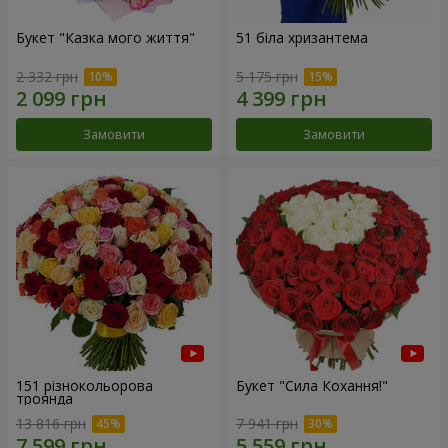
Букет "Казка мого життя"
51 біла хризантема
2 332 грн
5 175 грн
Замовити
Замовити
151 різнокольорова
Букет "Сила Кохання!"
троянда
13 816 грн
7 941 грн