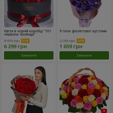
Квіти в чорній коробці "101
9 гілок фіолетової еустоми
червона троянда"
8 999 грн
2 765 грн
Замовити
Замовити