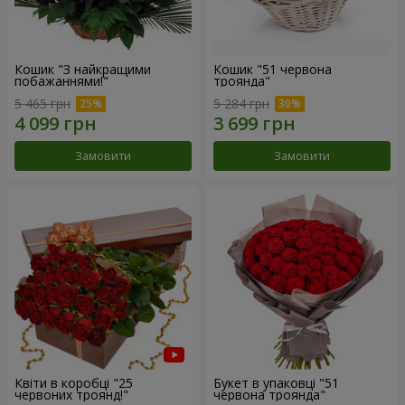
Кошик "З найкращими
Кошик "51 червона
побажаннями!"
троянда"
5 465 грн
5 284 грн
Замовити
Замовити
Квіти в коробці "25
Букет в упаковці "51
червоних троянд!"
червона троянда"