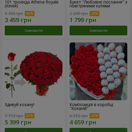
101 троянда Athena Royale
Букет "Любовне послання" з
(Кенія)
повітряними кулями
5 765 грн
2 249 грн
Замовити
Замовити
Здивуй кохану!
Композиція в коробці
"Коханій"
7 713 грн
6 212 грн