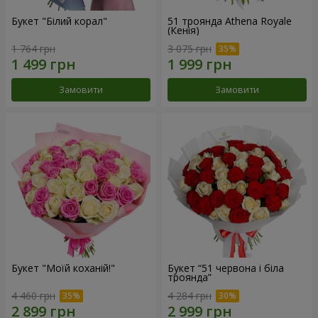
Букет "Білий корал"
51 троянда Athena Royale
(Кенія)
1 764 грн
3 075 грн
Замовити
Замовити
Букет "Моїй коханій!"
Букет “51 червона і біла
троянда”
4 460 грн
4 284 грн