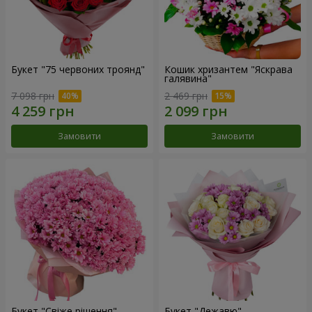
Букет "75 червоних троянд"
Кошик хризантем "Яскрава
галявина"
7 098 грн
2 469 грн
Замовити
Замовити
Букет "Свіже рішення"
Букет "Дежавю"