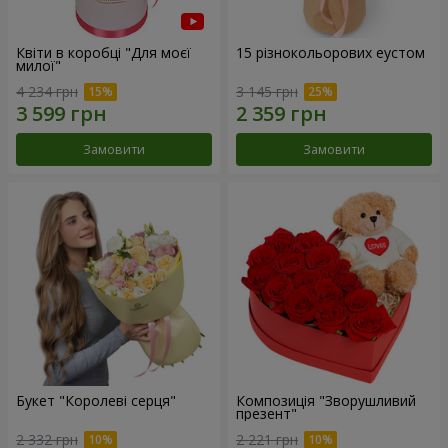
Квіти в коробці "Для моєї
15 різнокольорових еустом
милої"
4 234 грн
3 145 грн
Замовити
Замовити
Букет "Королеві серця"
Композиція "Зворушливий
презент"
2 332 грн
2 221 грн