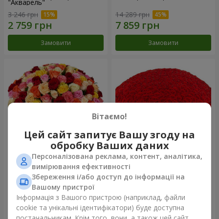
"Акварель"
3 246 грн
14 289 грн
Замовити
Замовити
Вітаємо!
Цей сайт запитує Вашу згоду на
обробку Ваших даних
Персоналізована реклама, контент, аналітика,
101 різнокольорова
501 червона троянда
вимірювання ефективності
троянда
Збереження і/або доступ до інформації на
7 845 грн
49 271 грн
Вашому пристрої
Інформація з Вашого пристрою (наприклад, файли
cookie та унікальні ідентифікатори) буде доступна
Замовити
Замовити
постачальникам. Крім того, вони, а також цей сайт