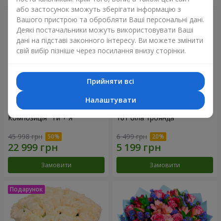
або застосунок зможуть зберігати інформацію з
Вашого пристрою та обробляти Ваші персональні дані.
Деякі постачальники можуть використовувати Ваші
дані на підставі законного інтересу. Ви можете змінити
свій вибір пізніше через посилання внизу сторінки.
Прийняти всі
Налаштувати
Композиція "Ти + Я"
101 біла троянда
45 998 грн
6 499 грн
Замовити
Замовити