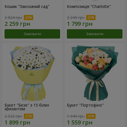
Кошик "Закоханий сад"
Композиція "Charlotte"
2 824 грн
2 249 грн
Замовити
Замовити
Букет "Безе" з 15 білих
Букет "Портофіно"
хризантем
2 532 грн
1 949 грн