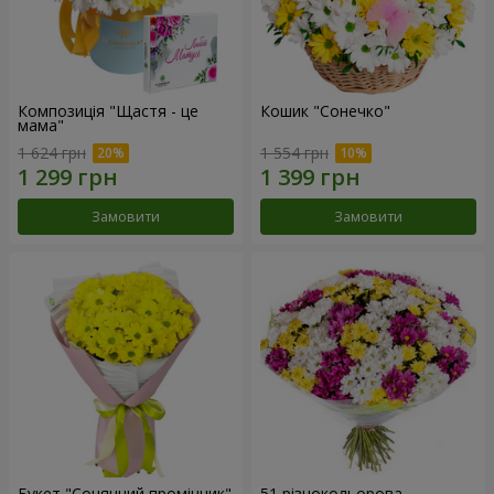
Композиція "Щастя - це
Кошик "Сонечко"
мама"
1 624 грн
1 554 грн
Замовити
Замовити
Букет "Сонячний промінчик"
51 різнокольорова