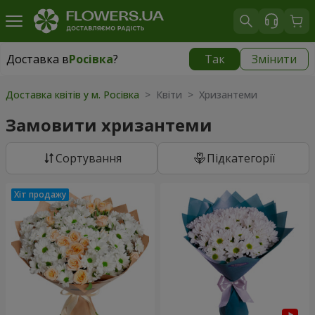
Доставка в
Росівка
?
Так
Змінити
Доставка в
Росівка
|
970 грн
Доставка квітів у м. Росівка
> Квіти > Хризантеми
Замовити хризантеми
Сортування
Підкатегорії