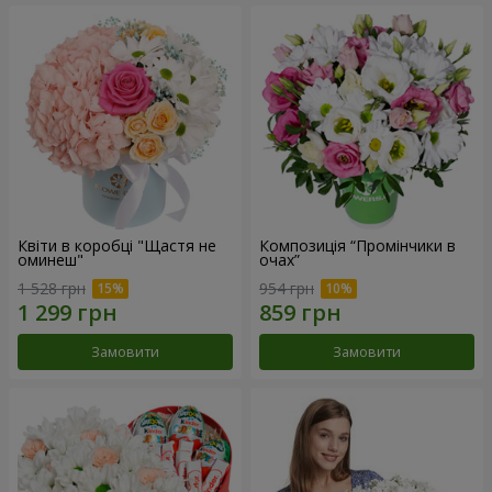
Квіти в коробці "Щастя не
Композиція “Промінчики в
оминеш"
очах”
1 528 грн
954 грн
Замовити
Замовити