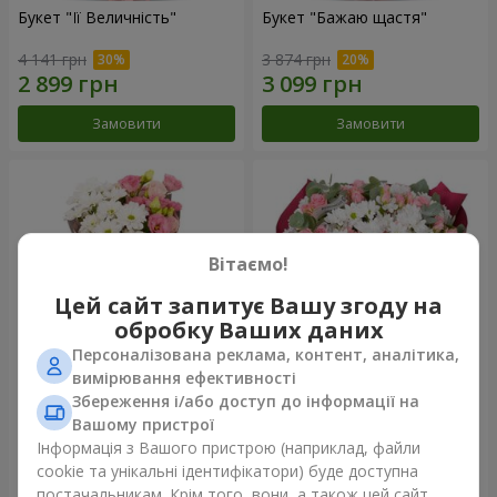
Букет "Її Величність"
Букет "Бажаю щастя"
4 141 грн
3 874 грн
Замовити
Замовити
Вітаємо!
Цей сайт запитує Вашу згоду на
обробку Ваших даних
Персоналізована реклама, контент, аналітика,
вимірювання ефективності
Збереження і/або доступ до інформації на
Букет "Юмокі"
Букет "Чарівність ніжності"
Вашому пристрої
1 175 грн
3 249 грн
Інформація з Вашого пристрою (наприклад, файли
cookie та унікальні ідентифікатори) буде доступна
постачальникам. Крім того, вони, а також цей сайт