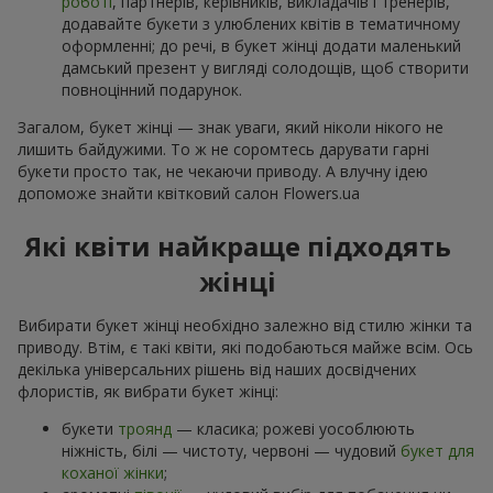
роботі
, партнерів, керівників, викладачів і тренерів,
додавайте букети з улюблених квітів в тематичному
оформленні; до речі, в букет жінці додати маленький
дамський презент у вигляді солодощів, щоб створити
повноцінний подарунок.
Загалом, букет жінці — знак уваги, який ніколи нікого не
лишить байдужими. То ж не соромтесь дарувати гарні
букети просто так, не чекаючи приводу. А влучну ідею
допоможе знайти квітковий салон Flowers.ua
Які квіти найкраще підходять
жінці
Вибирати букет жінці необхідно залежно від стилю жінки та
приводу. Втім, є такі квіти, які подобаються майже всім. Ось
декілька універсальних рішень від наших досвідчених
флористів, як вибрати букет жінці:
букети
троянд
— класика; рожеві уособлюють
ніжність, білі — чистоту, червоні — чудовий
букет для
коханої жінки
;