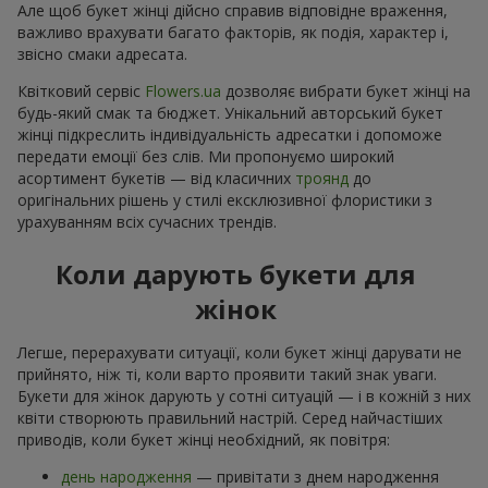
Але щоб букет жінці дійсно справив відповідне враження,
важливо врахувати багато факторів, як подія, характер і,
звісно смаки адресата.
Квітковий сервіс
Flowers.ua
дозволяє вибрати букет жінці на
будь-який смак та бюджет. Унікальний авторський букет
жінці підкреслить індивідуальність адресатки і допоможе
передати емоції без слів. Ми пропонуємо широкий
асортимент букетів — від класичних
троянд
до
оригінальних рішень у стилі ексклюзивної флористики з
урахуванням всіх сучасних трендів.
Коли дарують букети для
жінок
Легше, перерахувати ситуації, коли букет жінці дарувати не
прийнято, ніж ті, коли варто проявити такий знак уваги.
Букети для жінок дарують у сотні ситуацій — і в кожній з них
квіти створюють правильний настрій. Серед найчастіших
приводів, коли букет жінці необхідний, як повітря:
день народження
— привітати з днем народження