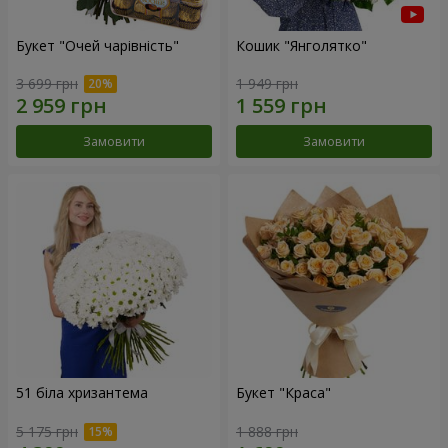
Букет "Очей чарівність"
Кошик "Янголятко"
3 699 грн
1 949 грн
Замовити
Замовити
51 біла хризантема
Букет "Краса"
5 175 грн
1 888 грн