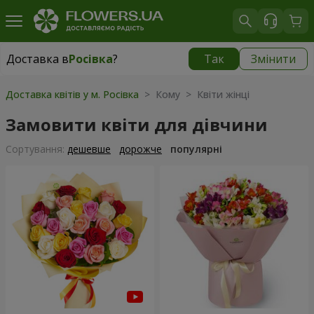
Доставка в
Росівка
?
Так
Змінити
Доставка в
Росівка
|
970 грн
Доставка квітів у м. Росівка
> Кому > Квіти жінці
Замовити квіти для дівчини
Сортування:
дешевше
дорожче
популярні