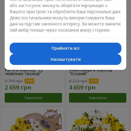
або застосунок зможуть зберігати інформацію з
Вашого пристрою та обробляти Ваші персональні дані.
Деякі постачальники можуть використовувати Ваші
дані на підставі законного інтересу. Ви можете змінити
свій вибір пізніше через посилання внизу сторінки.
Прийняти всі
Налаштувати
Квіти в коробці "25
Композиція в коробці
червоних троянд!"
"Коханій"
3 799 грн
6 212 грн
Замовити
Замовити