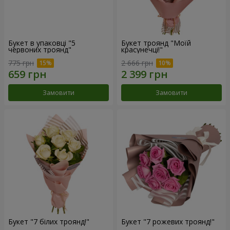
Букет в упаковці "5
Букет троянд "Моїй
червоних троянд"
красунечці!"
775 грн
2 666 грн
Замовити
Замовити
Букет "7 білих троянд!"
Букет "7 рожевих троянд!"