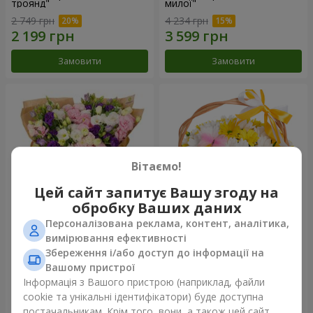
троянд"
милої"
2 749 грн
4 234 грн
Замовити
Замовити
Вітаємо!
Цей сайт запитує Вашу згоду на
обробку Ваших даних
Персоналізована реклама, контент, аналітика,
15 різнокольорових еустом
Кошик "Сонечко"
вимірювання ефективності
Збереження і/або доступ до інформації на
3 145 грн
1 554 грн
Вашому пристрої
Інформація з Вашого пристрою (наприклад, файли
cookie та унікальні ідентифікатори) буде доступна
Замовити
Замовити
постачальникам. Крім того, вони, а також цей сайт