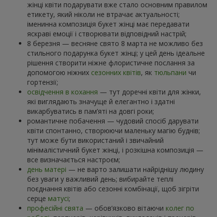
жінці квіти подарувати вже стало основним правилом
етикету, який ніколи не втрачає актуальності;
іменинна композиція букет жінці має передавати
яскраві емоції і створювати відповідний настрій;
8 березня — весняне свято 8 марта не можливо без
стильного подарунка букет жінці; у цей день ідеальне
рішення створити ніжне флористичне послання за
допомогою ніжних
сезонних квітів
, як
тюльпани
чи
гортензії;
освідчення в кохання
— тут доречні квіти для жінки,
які виглядають значуще й елегантно і здатні
викарбуватись в пам’яті на довгі роки;
романтичне побачення — чудовий спосіб дарувати
квіти спонтанно, створюючи маленьку магію буднів;
тут може бути використаний і звичайний
мінімалістичний букет жінці, і розкішна композиція —
все визначається настроєм;
день матері
— не варто залишати найріднішу людину
без уваги у важливий день; вибирайте теплі
поєднання квітів або сезонні комбінації, щоб зігріти
серце
матусі
;
професійні свята
— обов’язково вітаючи
колег по