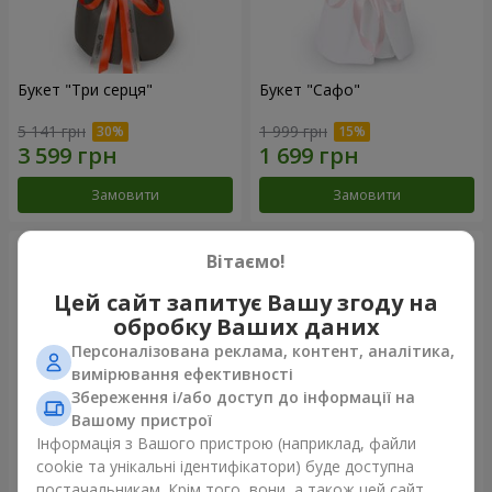
Букет "Три серця"
Букет "Сафо"
5 141 грн
1 999 грн
Замовити
Замовити
Вітаємо!
Цей сайт запитує Вашу згоду на
обробку Ваших даних
Персоналізована реклама, контент, аналітика,
вимірювання ефективності
Збереження і/або доступ до інформації на
Вашому пристрої
Інформація з Вашого пристрою (наприклад, файли
cookie та унікальні ідентифікатори) буде доступна
Букет "Tarnis"
Монобукет з 9 білих троянд
постачальникам. Крім того, вони, а також цей сайт