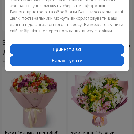
або застосунок зможуть зберігати інформацію з
5 937 грн
1 399 грн
Вашого пристрою та обробляти Ваші персональні дані.
Деякі постачальники можуть використовувати Ваші
Замовити
Замовити
дані на підставі законного інтересу. Ви можете змінити
свій вибір пізніше через посилання внизу сторінки.
Збірні букети у місті
Прийняти всі
Любомль
Сортування:
дешевше
дорожче
Налаштувати
Букет "У захваті від тебе!"
Букет квітів "Чудовий