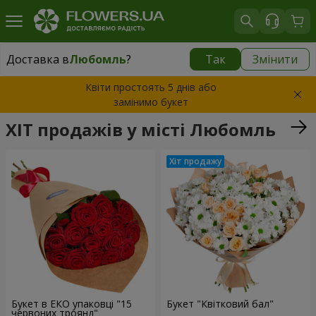
Доставка в
Любомль
?
Так
Змінити
Доставка в
Любомль
|
1813 грн
Квіти простоять 5 днів або
замінимо букет
ХІТ продажів у місті Любомль
Букет в ЕКО упаковці "15
Букет "Квітковий бал"
червоних троянд"