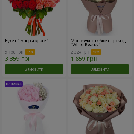
Букет "Імперія краси"
Монобукет із білих троянд
"White Beauty"
5 168 грн
2 324 грн
Замовити
Замовити