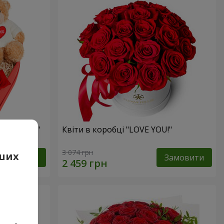
 презент"
Квіти в коробці "LOVE YOU!"
3 074 грн
аших
Замовити
Замовити