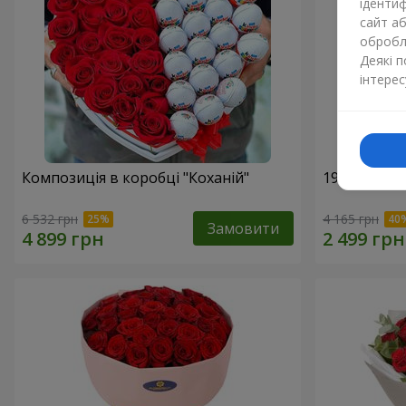
ідентиф
сайт а
обробля
Деякі 
інтерес
Композиція в коробці "Коханій"
19 червони
6 532 грн
4 165 грн
Замовити