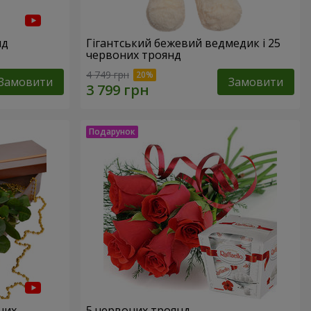
нд
Гігантський бежевий ведмедик і 25
червоних троянд
4 749 грн
Замовити
Замовити
них
5 червоних троянд