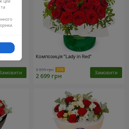
ж цей
 та
онного
орінки.
дмедиком
Композиція "Lady in Red"
3 599 грн
Замовити
Замовити