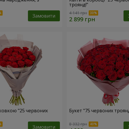
троянд!"
4 141 грн
Замовити
аковкою "25 червоних
Букет "75 червоних троян
8 332 грн
Замовити