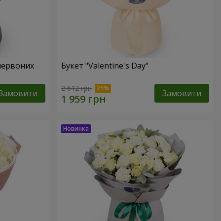
червоних
Букет "Valentine's Day"
2 612 грн
Замовити
Замовити