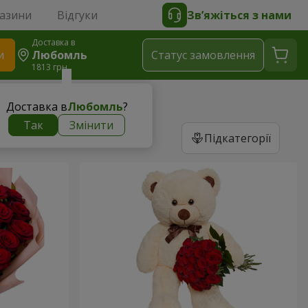
газини
Відгуки
Зв’яжіться з нами
Доставка в
и
Любомль
Статус замовлення
1813 грн
Доставка в
Любомль
?
Так
Змінити
Підкатегорії