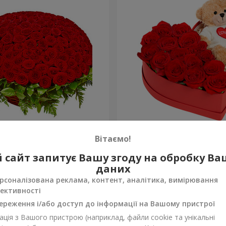
а троянда
Композиція "Зворушливий
Вітаємо!
2 443 грн
 сайт запитує Вашу згоду на обробку В
Замовити
даних
рсоналізована реклама, контент, аналітика, вимірювання
ективності
ереження і/або доступ до інформації на Вашому пристрої
ція з Вашого пристрою (наприклад, файли cookie та унікальні