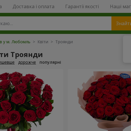
a
Доставка і оплата
Гарантії якості
Наші ма
Знайт
ів у м. Любомль
> Квіти > Троянди
ти Троянди
ешевше
дорожче
популярні