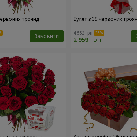
 червоних троянд
Букет з 35 червоних троя
4 552 грн
Замовити
ень народження, з
Квіти в коробці "25 черво