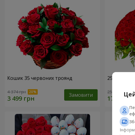
Кошик 35 червоних троянд
251 червон
4 374 грн
25 570 грн
Цей
Замовити
Пе
еф
Зб
Інформа