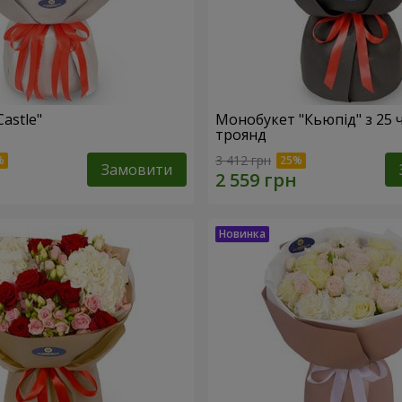
Castle"
Монобукет "Кьюпід" з 25 
троянд
3 412 грн
Замовити