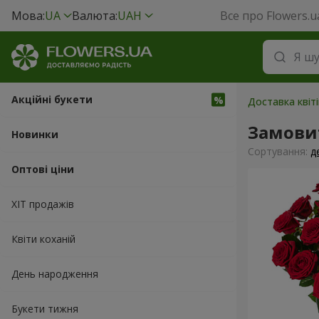
Мова:
UA
Валюта:
UAH
Все про Flowers.u
Акційні букети
Доставка квіт
Замови
Новинки
Сортування:
д
Оптові ціни
ХІТ продажів
Квіти коханій
День народження
Букети тижня