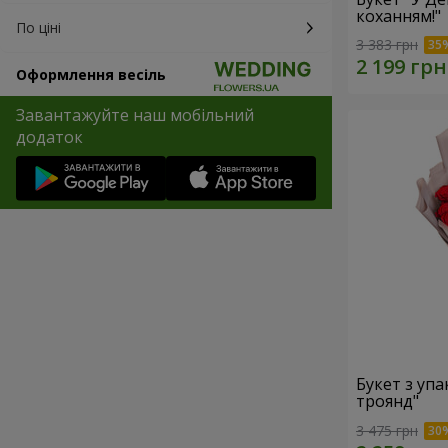
коханням!"
По ціні
3 383 грн
Оформлення весіль
Завантажуйте наш мобільний
додаток
Букет з уп
троянд"
3 475 грн