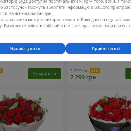
ікатори) буде доступна постачальникам. Крім того, вони, а тако
бо застосунок зможуть зберігати інформацію з Вашого пристрою
ти Ваші персональні дані.
постачальники можуть використовувати Ваші дані на підставі зак
у. Ви можете змінити свій вибір пізніше через посилання внизу ст
Налаштувати
Прийняти всі
х троянд з Пандою
19 червоних троянд з Ве
3 537 грн
Замовити