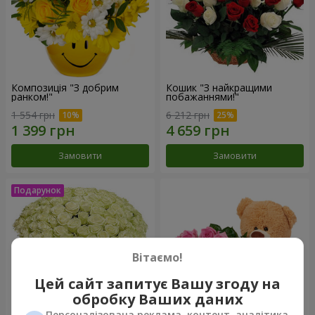
Композиція "З добрим
Кошик "З найкращими
ранком!"
побажаннями!"
1 554 грн
6 212 грн
Замовити
Замовити
Вітаємо!
Цей сайт запитує Вашу згоду на
обробку Ваших даних
Персоналізована реклама, контент, аналітика,