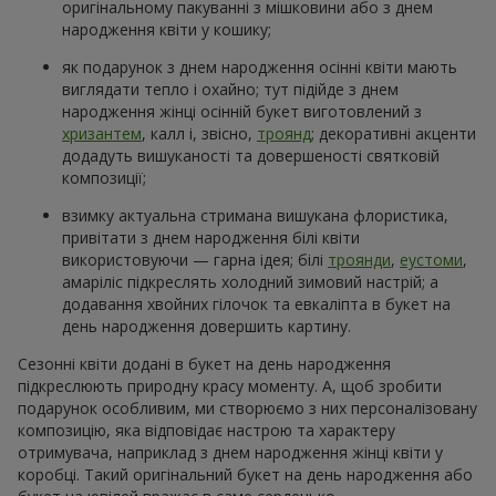
оригінальному пакуванні з мішковини або з днем
народження квіти у кошику;
як подарунок з днем народження осінні квіти мають
виглядати тепло і охайно; тут підійде з днем
народження жінці осінній букет виготовлений з
хризантем
, калл і, звісно,
троянд
; декоративні акценти
додадуть вишуканості та довершеності святковій
композиції;
взимку актуальна стримана вишукана флористика,
привітати з днем народження білі квіти
використовуючи — гарна ідея; білі
троянди
,
еустоми
,
амаріліс підкреслять холодний зимовий настрій; а
додавання хвойних гілочок та евкаліпта в букет на
день народження довершить картину.
Сезонні квіти додані в букет на день народження
підкреслюють природну красу моменту. А, щоб зробити
подарунок особливим, ми створюємо з них персоналізовану
композицію, яка відповідає настрою та характеру
отримувача, наприклад з днем народження жінці квіти у
коробці. Такий оригінальний букет на день народження або