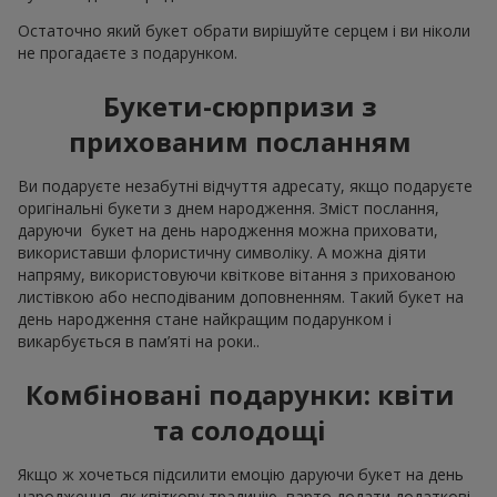
Остаточно який букет обрати вирішуйте серцем і ви ніколи
не прогадаєте з подарунком.
Букети-сюрпризи з
прихованим посланням
Ви подаруєте незабутні відчуття адресату, якщо подаруєте
оригінальні букети з днем народження. Зміст послання,
даруючи букет на день народження можна приховати,
використавши флористичну символіку. А можна діяти
напряму, використовуючи квіткове вітання з прихованою
листівкою або несподіваним доповненням. Такий букет на
день народження стане найкращим подарунком і
викарбується в пам’яті на роки..
Комбіновані подарунки: квіти
та солодощі
Якщо ж хочеться підсилити емоцію даруючи букет на день
народження, як квіткову традицію, варто додати додаткові