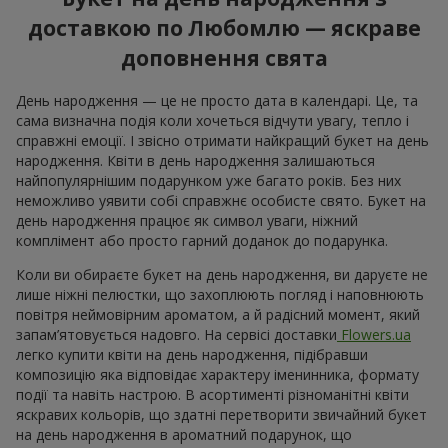
доставкою по Любомлю — яскраве
доповнення свята
День народження — це не просто дата в календарі. Це, та
сама визначна подія коли хочеться відчути увагу, тепло і
справжні емоції. І звісно отримати найкращий букет на день
народження. Квіти в день народження залишаються
найпопулярнішим подарунком уже багато років. Без них
неможливо уявити собі справжнє особисте свято. Букет на
день народження працює як символ уваги, ніжний
комплімент або просто гарний доданок до подарунка.
Коли ви обираєте букет на день народження, ви даруєте не
лише ніжні пелюстки, що захоплюють погляд і наповнюють
повітря неймовірним ароматом, а й радісний момент, який
запам’ятовується надовго. На сервісі доставки
Flowers.ua
легко купити квіти на день народження, підібравши
композицію яка відповідає характеру іменинника, формату
події та навіть настрою. В асортименті різноманітні квіти
яскравих кольорів, що здатні перетворити звичайний букет
на день народження в ароматний подарунок, що