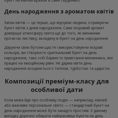
букет на ювілей вражає в саме серденько.
День народження з ароматом квітів
Запах квітів — це перше, що відчуває людина, отримуючи
букет квітів з днем народження. Саме яскравий аромат
довершує атмосферу свята ще до того, як іменинник
прочитає листівку, вкладену в букет на день народження.
Даруючи свіжі бутони щастя і використовуючи яскраві
кольори, ви створюєте оригінальний букет на день
народження, таке собі барвисте привітання іменинника, яке
працює на емоційному рівні. Не дарма квіти день
народження асоціюються з теплом, турботою та щирістю.
Композиції преміум-класу для
особливої дати
Коли мова йде про особливу подію — наприклад, ювілей
або важливе персональне свято — стандартний букет на
день народження може бути занадто простим. У даному
випадку доречно обирати найкрасивіші букети на день