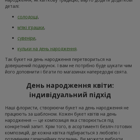
деталі:
солодощі
,
м’які іграшки
,
сувеніри
,
кульки на день народження
.
Так букет на день народження перетвориться на
довершений подарунок. І вам не потрібно буде шукати чим
його доповнити і бігати по магазинах напередодні свята.
День народження квіти:
індивідуальний підхід
Наші флористи, створюючи букет на день народження не
працюють за шаблоном. Кожен букет квітів на день
народження — це композиція яка створюється під
конкретний запит. Крім того, в асортименті безліч готових
композицій, де кожна квітка підбирається з любов’ю і
розумінням гармонійних поєднань. Ви можете вибрати