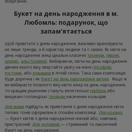
зберігання..
Букет на день народження в м.
Любомль: подарунок, що
запам’ятається
Щоб привітати з днем народження, важливо враховувати
не лише тренди, а й характер людини та її смаки. Як квіти на
день народження жінці ідеальні класичні
троянди
,
півонії
,
орхідеї
,
альстромерії
. Вибираючи, квіти на день народження
дівчині юного віку звертайте увагу на ніжні
гіпсофіли
,
еустоми
, або
ромашки
в літній сезон. Така сама композиція
буде доречна і як
букет на день народження дитині
. Якщо ж
ви вибираєте похилого віку квіти жінці на день народження,
то кращим рішенням стануть велетенські
гербери
або
вишукані голландські
троянди
насичених кольорів.
Для мами
підійдуть як привітання з днем ​​народження квіти
теплих тонів оформлені в спокійні композиції
Для коханої
— букет квітів з днем ​​народження ніжний або, навпаки,
пристрасний.
Для чоловіків
— стриманий та лаконічний
букет на день народження.