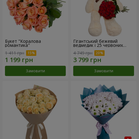
Букет "Коралова
Гігантський бежевий
романтика"
ведмедик і 25 червоних
троянд
1 411 грн
4 749 грн
Замовити
Замовити