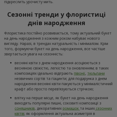
підкреслить урочисту мить.
Сезонні тренди у флористиці
днів народження
Флористика постійно розвивається, тому актуальний букет
на день народження з кожним роком набуває нового
вигляду. Наразі, в трендах натуральність і мінімалізм. Крім
того, формуючи букет на день народження, все частіше
звертається увага на сезонність:
весняні квіти з днем народження асоціюються з
весняною свіжістю, легкістю та оновленням; в таких
композиціях ідеально відіграють
півонії
,
тюльпани
незвичних сортів та гіацинти; для подарунка з днем
народження весняні квіти пакуються у мінімалістичний
крафт або просто перев’язуються стрічкою;
влітку на перше місце, як букет на день народження
виходять популярні пишні, соковиті композиції з
соняшників
, декоративних
ромашок
та інших
сезонних
квітів
; як оформлення актуальна асиметрія в