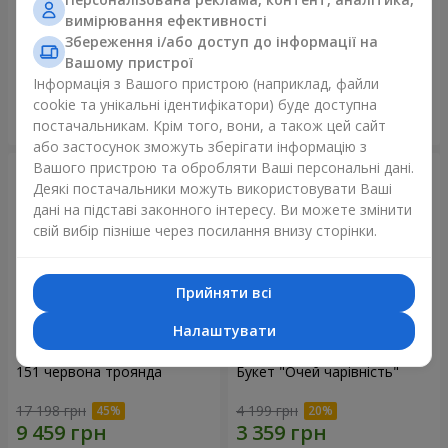
вимірювання ефективності
75 білих троянд
Ведмедик з букетом
Збереження і/або доступ до інформації на
Вашому пристрої
7 513 грн
2 822 грн
Інформація з Вашого пристрою (наприклад, файли
cookie та унікальні ідентифікатори) буде доступна
Замовити
Замовити
постачальникам. Крім того, вони, а також цей сайт
або застосунок зможуть зберігати інформацію з
Вашого пристрою та обробляти Ваші персональні дані.
Деякі постачальники можуть використовувати Ваші
дані на підставі законного інтересу. Ви можете змінити
свій вибір пізніше через посилання внизу сторінки.
Прийняти всі
Налаштувати
151 червона троянда
Букет "Очей чарівність"
17 198 грн
4 199 грн