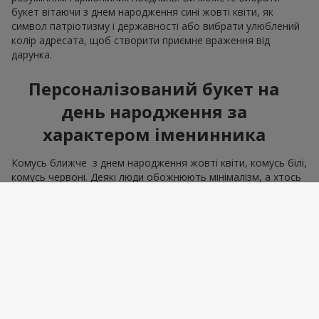
букет вітаючи з днем народження сині жовті квіти, як
символ патріотизму і державності або вибрати улюблений
колір адресата, щоб створити приємне враження від
дарунка.
Персоналізований букет на
день народження за
характером іменинника
Комусь ближче з днем народження жовті квіти, комусь білі,
комусь червоні. Деякі люди обожнюють мінімалізм, а хтось
вишуканий шик. Ми маємо всі інструменти, щоб створити
букет на день народження, що відповідає всім рисам
характеру. Адже правильно квіти вибрати — означає
влучити в емоцію. А саме це і є мета, яку втілює подарунок
букет на день народження.
Корпоративні замовлення для
колег та партнерів