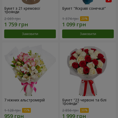
Букет з 21 кремової
Букет "Яскраві сонечка!"
троянди
2 069 грн
1 374 грн
Замовити
Замовити
7 ніжних альстромерій
Букет "23 червоні та білі
троянди"
1 128 грн
2 856 грн