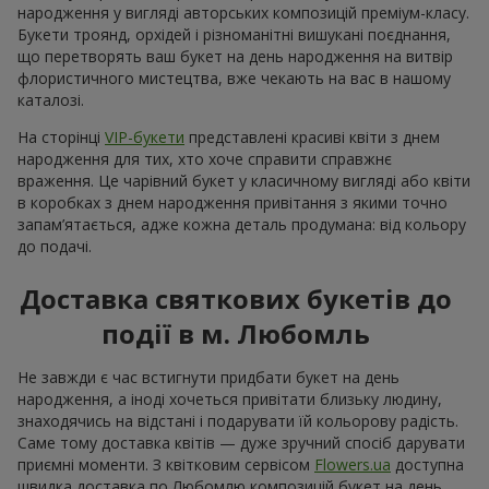
народження у вигляді авторських композицій преміум-класу.
Букети троянд, орхідей і різноманітні вишукані поєднання,
що перетворять ваш букет на день народження на витвір
флористичного мистецтва, вже чекають на вас в нашому
каталозі.
На сторінці
VIP-букети
представлені красиві квіти з днем
народження для тих, хто хоче справити справжнє
враження. Це чарівний букет у класичному вигляді або квіти
в коробках з днем народження привітання з якими точно
запам’ятається, адже кожна деталь продумана: від кольору
до подачі.
Доставка святкових букетів до
події в м. Любомль
Не завжди є час встигнути придбати букет на день
народження, а іноді хочеться привітати близьку людину,
знаходячись на відстані і подарувати їй кольорову радість.
Саме тому доставка квітів — дуже зручний спосіб дарувати
приємні моменти. З квітковим сервісом
Flowers.ua
доступна
швидка доставка по Любомлю композицій букет на день