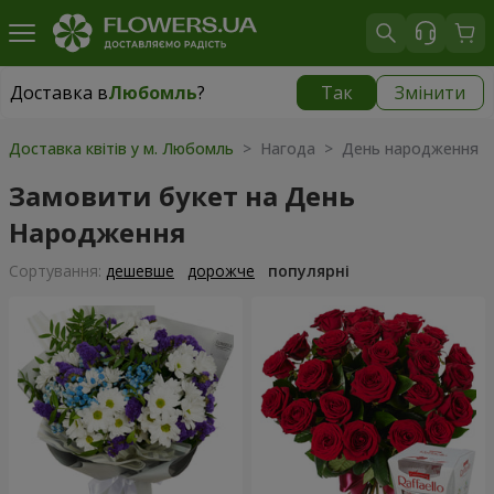
Доставка в
Любомль
?
Так
Змінити
Доставка в
Любомль
|
1813 грн
Доставка квітів у м. Любомль
> Нагода > День народження
Замовити букет на День
Народження
Сортування:
дешевше
дорожче
популярні