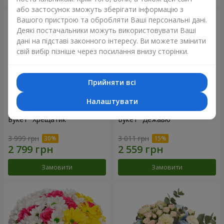
або застосунок зможуть зберігати інформацію з
Вашого пристрою та обробляти Ваші персональні дані.
Деякі постачальники можуть використовувати Ваші
дані на підставі законного інтересу. Ви можете змінити
свій вибір пізніше через посилання внизу сторінки.
Прийняти всі
Налаштувати
Букет "Хрещатик"
Букет "Дежавю"
3 999 грн
3 011 грн
Замовити
Замовити