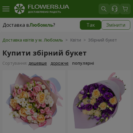
Доставка в
Любомль
?
Так
Змінити
Доставка в
Любомль
|
1813 грн
Доставка квітів у м. Любомль
> Квіти > Збірний букет
Купити збірний букет
Сортування:
дешевше
дорожче
популярні