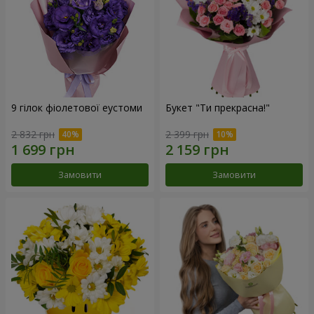
9 гілок фіолетової еустоми
Букет "Ти прекрасна!"
2 832 грн
2 399 грн
Замовити
Замовити