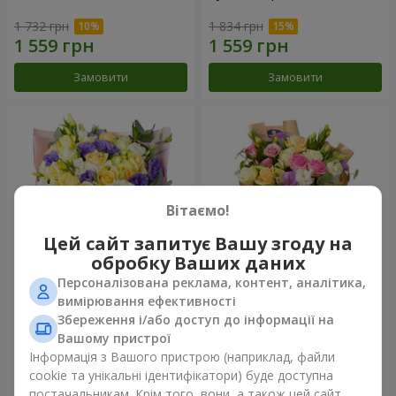
1 732 грн
1 834 грн
Замовити
Замовити
Вітаємо!
Цей сайт запитує Вашу згоду на
обробку Ваших даних
Персоналізована реклама, контент, аналітика,
Букет "Кольорові сни"
Букет "Квіткове Selfie!"
вимірювання ефективності
Збереження і/або доступ до інформації на
3 713 грн
2 187 грн
Вашому пристрої
Інформація з Вашого пристрою (наприклад, файли
cookie та унікальні ідентифікатори) буде доступна
Замовити
Замовити
постачальникам. Крім того, вони, а також цей сайт