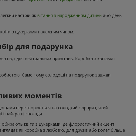
 легкий настрій як
вітання з народженням дитини
або день
квіти з цукерками належним чином.
бір для подарунка
нтів, і для нейтральних привітань. Коробка з квітами і
особистою. Саме тому солодощі на подарунок завжди
жливих моментів
лодощами перетворюється на солодкий сюрприз, який
і і найкращі спогади.
о обирають квіти з цукерками, де флористичний акцент
 виглядає як коробка з любов’ю. Для друзів або колег більше