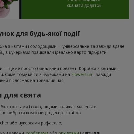
скачати додаток
нок для будь-якої події
ка з квітами і солодощами – універсальне та завжди вдале
обці з цукерками працювали ідеально варто підібрати
и — це не просто банальний презент. Коробка з квітами і
ки. Саме тому квіти з цукерками на
Flowers.ua
- завжди
ний післясмак на тривалий час.
я для свята
робка з квітами і солодощами залишає маленьке
но вибрати композицію десерт і квітка:
ocher або цукерками рафаелло;
ними калами,
герберами
або
орхідеями
і елітними