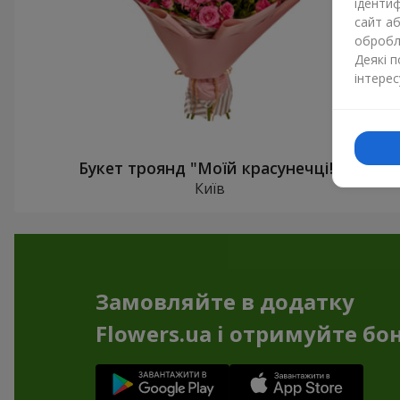
ідентиф
сайт а
обробля
Деякі 
інтерес
Букет троянд "Моїй красунечці!"
Київ
Замовляйте в додатку
Flowers.ua і отримуйте бо