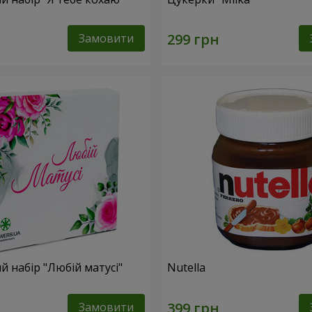
Замовити
 набір "Любій матусі"
Nutella
Замовити