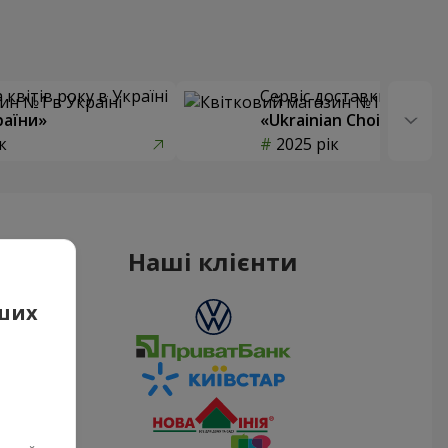
квітів року в Україні
Сервіс доставки квітів
раїни»
«Ukrainian Choice»
к
2025 рік
Наші клієнти
аших