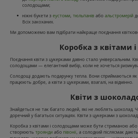
солодощами;
ніжні букети з
еустоми
,
тюльпанів
або
альстромерій
д
Всіх закоханих.
Ми допоможемо вам підібрати найкраще поєднання квітково
Коробка з квітами
Поєднання квіти з цукерками давно стало універсальним. Кві
солодощами — елегантний вибір, коли не хочеться ризикува
Солодощі додають подарунку тепла. Вони сприймаються як 
працюють добре, а квіти з цукерками, взагалі, на відмінно.
Квіти з шоколад
Знайдеться не так багато людей, які не люблять шоколад. 
доречний у багатьох ситуаціях. Квіти з цукерками з шоколаду
Коробка з квітами і солодощами може бути стриманою або я
створюють
троянди
або
півонії
, а солодкий післясмак дають