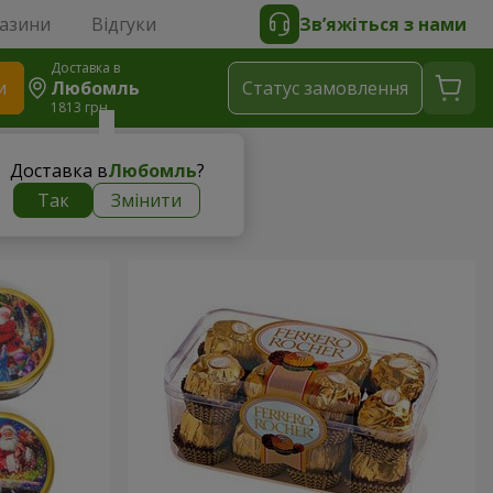
газини
Відгуки
Зв’яжіться з нами
Доставка в
и
Любомль
Статус замовлення
1813 грн
Доставка в
Любомль
?
Так
Змінити