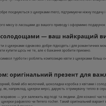
обре поєднуються з цукерками merci, підтримуючи ніжну подачу і
го міксу із ласощами до вашого приводу і оформимо подарунок 
 і солодощами — ваш найкращий ви
ти з цукерками однаково добре підходять і для романтичних моме
ти купити щось не те, але є бажання зробити приємно.
символ турботи і роблять композицію квіти з цукерками більш 
ом: оригінальний презент для ва
Чорний, білий або молочний, шоколадна коробка з квітами і со
, як, наприклад, цукерки мерсі, дарують отримувачу тепло в серц
скравою — усе залежить від події та людини. Для коханої част
 цукерки рафаелло чи ferrero rocher. Такий оригінальний варіант