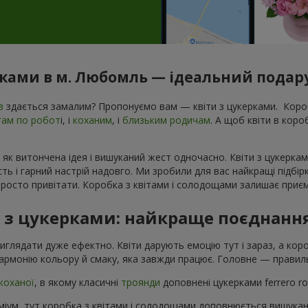
рками в м. Любомль — ідеальний подару
в
здається замалим? Пропонуємо вам — квіти з цукерками. Короб
гам по робот
і, і
коханим
, і
близьким родичам
. А щоб квіти в кор
 як витончена ідея і вишуканий жест одночасно. Квіти з цукеркам
ь і гарний настрій надовго. Ми зробили для вас найкращі підбір
росто привітати. Коробка з квітами і солодощами залишає приєм
в з цукерками: найкраще поєднанн
виглядати дуже ефектно. Квіти дарують емоцію тут і зараз, а ко
армонію кольору й смаку, яка завжди працює. Головне — правиль
коханої
, в якому класичні
троянди
доповнені цукерками ferrero r
іум, тут коробка з квітами і солодощами доповнюється вишука