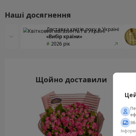
Наші досягнення
Доставка квітів року в Україні
«Вибір країни»
2026 рік
Щойно доставили
Цей
Пе
еф
Зб
Інформа