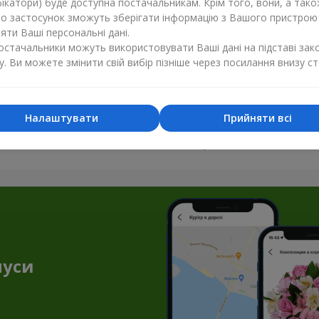
ікатори) буде доступна постачальникам. Крім того, вони, а тако
бо застосунок зможуть зберігати інформацію з Вашого пристрою
ти Ваші персональні дані.
постачальники можуть використовувати Ваші дані на підставі зак
у. Ви можете змінити свій вибір пізніше через посилання внизу ст
Налаштувати
Прийняти всі
Усі фото доставок
Замовити цей товар
нуси