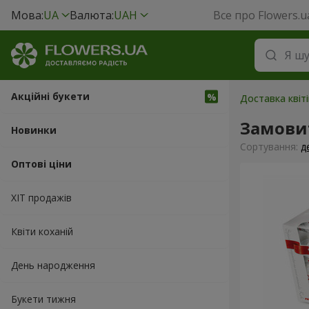
Мова:
UA
Валюта:
UAH
Все про Flowers.u
Акційні букети
Доставка квіт
Замовит
Новинки
Сортування:
д
Оптові ціни
ХІТ продажів
Квіти коханій
День народження
Букети тижня