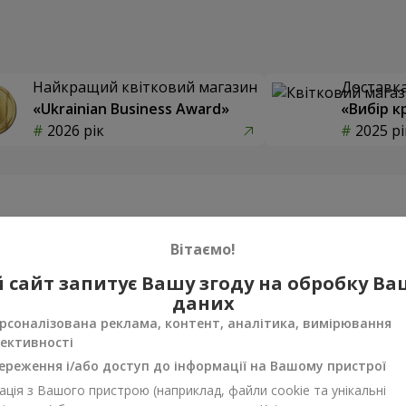
Найкращий квітковий магазин
Доставка 
«Ukrainian Business Award»
«Вибір к
2026 рік
2025 рі
Фотогалерея
Вітаємо!
 сайт запитує Вашу згоду на обробку В
даних
рсоналізована реклама, контент, аналітика, вимірювання
ективності
ереження і/або доступ до інформації на Вашому пристрої
ція з Вашого пристрою (наприклад, файли cookie та унікальні