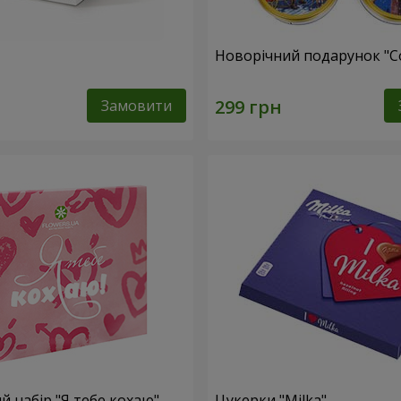
Новорічний подарунок "C
Замовити
 набір "Я тебе кохаю"
Цукерки "Milka"