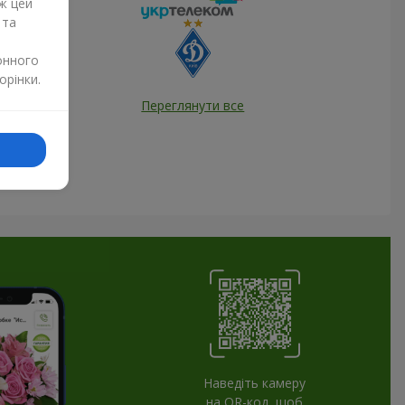
ж цей
 та
онного
орінки.
Переглянути все
Наведіть камеру
на QR-код, щоб