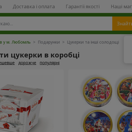
a
Доставка і оплата
Гарантії якості
Наші ма
Знайт
ів у м. Любомль
> Подарунки > Цукерки та інші солодощі
и цукерки в коробці
ешевше
дорожче
популярні