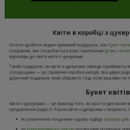
Квіти в коробці з цуке
Хочете зробити людині приємний подарунок, але
букет квіті
поєднання, яке сподобається всім: і маленьким
дітям
, і
коле
відповідні до свята квіти з цукерками
Такий подарунок, як квіти з цукерками завжди сприймається
солодощами — це справжня коробка емоцій, яка дарує радіст
доречний подарунок який обирають тоді, коли важливо не п
Букет квіті
Квіти з цукерками — це приклад того, як проста ідея може 
продовження радості. Разом квіти з цукерками створюють г
як романтичне поєднання чудово підійде
сюрприз для 
до
корпоративного заходу
посуватиме подарунок прем