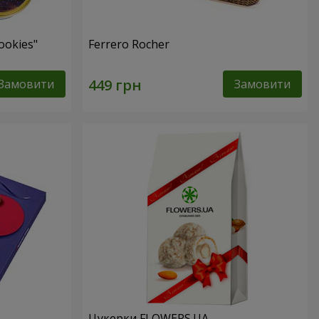
ookies"
Ferrero Rocher
Замовити
Замовити
Цукерки FLOWERS.UA