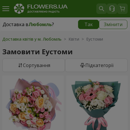
Доставка в
Любомль
?
Так
Змінити
Доставка в
Любомль
|
1813 грн
Доставка квітів у м. Любомль
> Квіти > Еустоми
Замовити Еустоми
Сортування
Підкатегорії