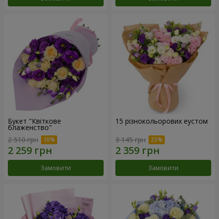
Букет "Квіткове
15 різнокольорових еустом
блаженство"
2 510 грн
3 145 грн
Замовити
Замовити