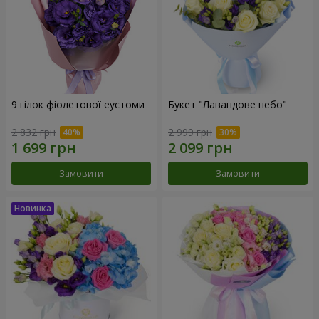
9 гілок фіолетової еустоми
Букет "Лавандове небо"
2 832 грн
2 999 грн
Замовити
Замовити