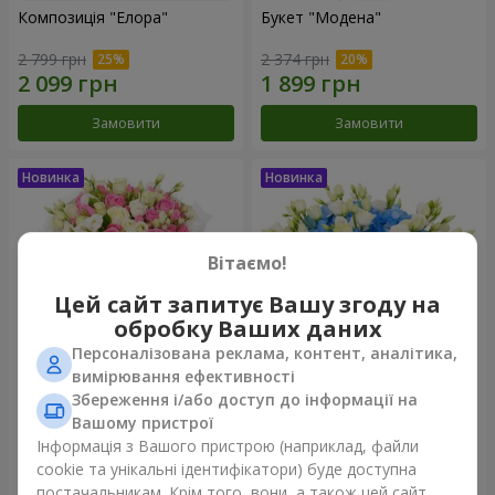
Композиція "Елора"
Букет "Модена"
2 799 грн
2 374 грн
Замовити
Замовити
Вітаємо!
Цей сайт запитує Вашу згоду на
обробку Ваших даних
Персоналізована реклама, контент, аналітика,
вимірювання ефективності
Збереження і/або доступ до інформації на
Букет "Piedmont"
Композиція "Сільвія"
Вашому пристрої
5 332 грн
3 427 грн
Інформація з Вашого пристрою (наприклад, файли
cookie та унікальні ідентифікатори) буде доступна
постачальникам. Крім того, вони, а також цей сайт